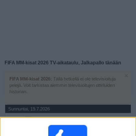
Widget
FIFA MM-kisat 2026 TV-aikataulu, Jalkapallo tänään
×
FIFA MM-kisat 2026:
Tällä hetkellä ei ole televisioituja
pelejä. Voit tarkistaa aiemmin televisioitujen otteluiden
historian.
Sunnuntai, 19.7.2026
00.00
FIFA MM-kisat 2026
3. sija