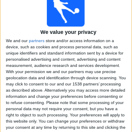
Ranska
Englanti
MTV Urheilu 1
MTV3
MTV Katsomo 2
22.00
FIFA MM-kisat 2026
We value your privacy
Finaali
We and our
partners
store and/or access information on a
Espanja
device, such as cookies and process personal data, such as
Argentiina
unique identifiers and standard information sent by a device for
Yle Areena
Yle TV2
DAZN (Katso livenä)
personalised advertising and content, advertising and content
measurement, audience research and services development.
With your permission we and our partners may use precise
Keskiviikko, 15.7.2026
geolocation data and identification through device scanning. You
22.00
FIFA MM-kisat 2026
may click to consent to our and our 1538 partners’ processing
Välierät
as described above. Alternatively you may access more detailed
information and change your preferences before consenting or
Englanti
to refuse consenting.
Please note that some processing of your
Argentiina
personal data may not require your consent, but you have a
right to object to such processing. Your preferences will apply to
MTV Urheilu 1
MTV3
MTV Katsomo 2
this website only. You can change your preferences or withdraw
your consent at any time by returning to this site and clicking the
Tiistai, 14.7.2026