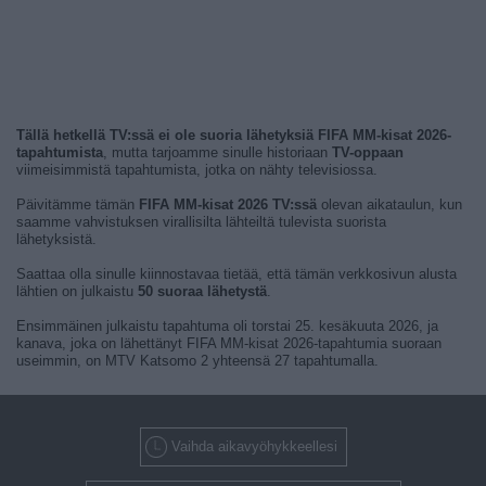
Tällä hetkellä TV:ssä ei ole suoria lähetyksiä FIFA MM-kisat 2026-
tapahtumista
, mutta tarjoamme sinulle historiaan
TV-oppaan
viimeisimmistä tapahtumista, jotka on nähty televisiossa.
Päivitämme tämän
FIFA MM-kisat 2026 TV:ssä
olevan aikataulun, kun
saamme vahvistuksen virallisilta lähteiltä tulevista suorista
lähetyksistä.
Saattaa olla sinulle kiinnostavaa tietää, että tämän verkkosivun alusta
lähtien on julkaistu
50 suoraa lähetystä
.
Ensimmäinen julkaistu tapahtuma oli torstai 25. kesäkuuta 2026, ja
kanava, joka on lähettänyt FIFA MM-kisat 2026-tapahtumia suoraan
useimmin, on MTV Katsomo 2 yhteensä 27 tapahtumalla.
Vaihda aikavyöhykkeellesi