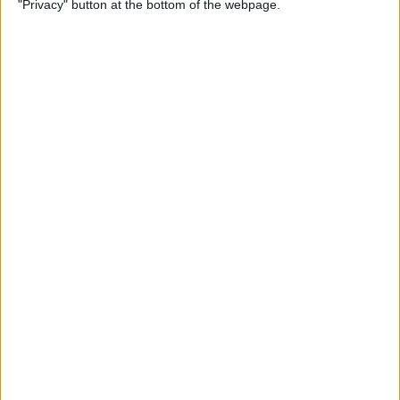
"Privacy" button at the bottom of the webpage.
22.00
FIFA MM-kisat 2026
Välierät
Ranska
Espanja
Yle Areena
Yle TV2
Enemmän päiviä
FIFA MM-KISAT 2026 TILASTOT TV:SSÄ SUOMI
Tänään,
6.8.2026
, ja siitä lähtien, kun tämä verkkosivusto alkoi kerätä
tilastotietoja siitä, milloin ja missä
Jalkapallo
kilpailun
FIFA MM-kisat 2026
ottelut lähetetään
Suomi
, joka oli
17.3.2022
, voimme antaa seuraavat
tiedot:
925