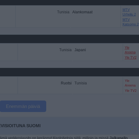
MTV
Tunisia
Alankomaat
Urheilu 2
MTV
Katsomo 2
Yle
Tunisia
Japani
Areena
Yle TV2
Yle
Ruotsi
Tunisia
Areena
Yle TV2
Enemmän päiviä
VISIOITUNA SUOMI
tämä verkkosivusto on kerännyt tilastotietoja siitä, milloin ja missä
Jalkapallo