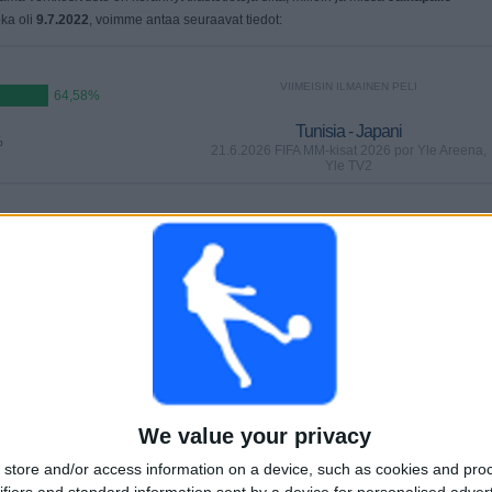
oka oli
9.7.2022
, voimme antaa seuraavat tiedot:
VIIMEISIN ILMAINEN PELI
64,58%
Tunisia - Japani
%
21.6.2026 FIFA MM-kisat 2026 por Yle Areena,
Yle TV2
PELIT
PÄIVÄT
YHTEENSÄ
1
45
15
PERÄKKÄISET
ILMAISETTOMIA
TV-KANAVAT
MAKSUPELIT
PELIÄ
We value your privacy
YHTEENSÄ
MAKSIMI
YHTEENSÄ
store and/or access information on a device, such as cookies and pro
8
3
33
ifiers and standard information sent by a device for personalised adver