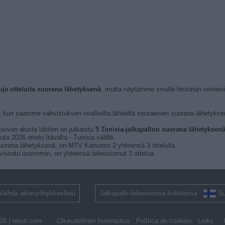
tuja otteluita suorana lähetyksenä
, mutta näytämme sinulle historian viimei
, kun saamme vahvistuksen virallisilta lähteiltä seuraavien suorana lähetyksen
osivun alusta lähtien on julkaistu
5 Tunisia-jalkapallon suorana lähetyksenä t
a 2026 ottelu Itävalta - Tunisia välillä.
a suorana lähetyksenä, on MTV Katsomo 2 yhteensä 3 ottelulla.
visioitu useimmin, on yhteensä televisioinut 3 ottelua.
Vaihda aikavyöhykkeellesi
Jalkapallo televisiossa kohteessa
S
26 |
wosti.com
Oikeudellinen huomautus
Política de cookies
Links