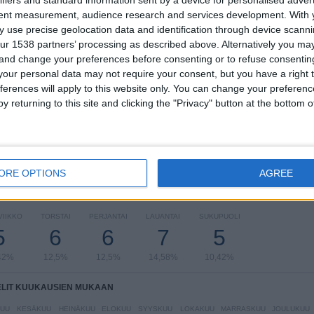
KILPAILUT
VS Namibia
VASTUSTAJAT
tent measurement, audience research and services development.
With 
 use precise geolocation data and identification through device scanni
ur 1538 partners’ processing as described above. Alternatively you m
RANKING KILPAILUJEN MUKAAN
 and change your preferences before consenting or to refuse consentin
our personal data may not require your consent, but you have a right t
FIFA MM-kisat 2026
16 (33,33%)
ferences will apply to this website only. You can change your preferen
Afrikan Cup Of Nations
11 (22,92%)
y returning to this site and clicking the "Privacy" button at the bottom
Ystävyysottelut
4 (8,33%)
FIFA MM-kisat U20
4 (8,33%)
U17 Africa Cup of Nations
4 (8,33%)
Näytä täydellinen ranking
ORE OPTIONS
AGREE
LIT VIIKONPÄIVIEN MUKAAN
VIIKKO
TORSTAI
PERJANTAI
LAUANTAI
SUKUPUOLI
5
6
6
7
5
42%
12,5%
12,5%
14,58%
10,42%
ELIT KUUKAUSIEN MUKAAN
UU
KESÄKUU
HEINÄKUU
ELOKUU
SYYSKUU
LOKAKUU
MARRASKUU
JOULUKUU