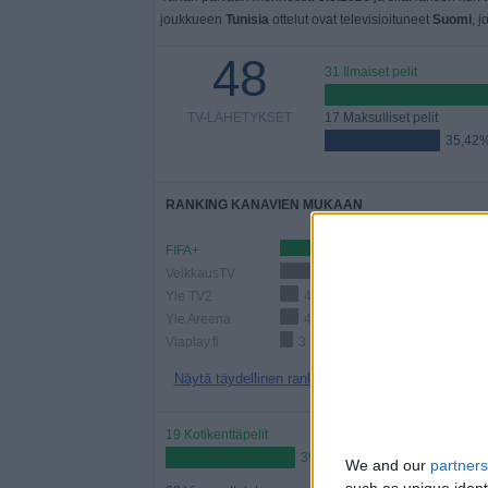
joukkueen
Tunisia
ottelut ovat televisioituneet
Suomi
, j
48
31 Ilmaiset pelit
TV-LÄHETYKSET
17 Maksulliset pelit
35,42
RANKING KANAVIEN MUKAAN
FIFA+
26 (54,17%)
VeikkausTV
20 (41,67%)
Yle TV2
4 (8,33%)
Yle Areena
4 (8,33%)
Viaplay.fi
3 (6,25%)
Näytä täydellinen ranking
19 Kotikenttäpelit
39,58%
We and our
partners
such as unique ident