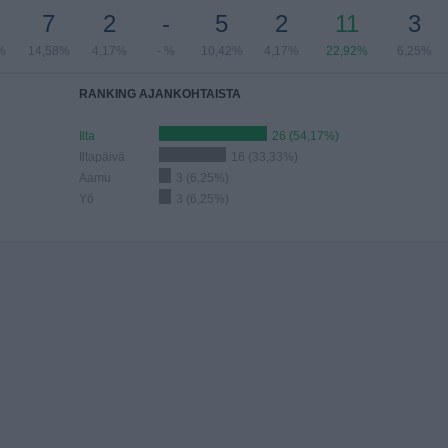
7
2
-
5
2
11
3
%
14,58%
4,17%
- %
10,42%
4,17%
22,92%
6,25%
RANKING AJANKOHTAISTA
Ilta
26 (54,17%)
Iltapäivä
16 (33,33%)
Aamu
3 (6,25%)
Yö
3 (6,25%)