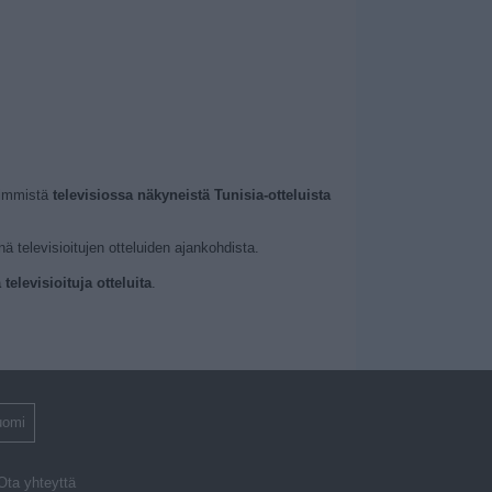
simmistä
televisiossa näkyneistä Tunisia-otteluista
ä televisioitujen otteluiden ajankohdista.
elevisioituja otteluita
.
uomi
Ota yhteyttä