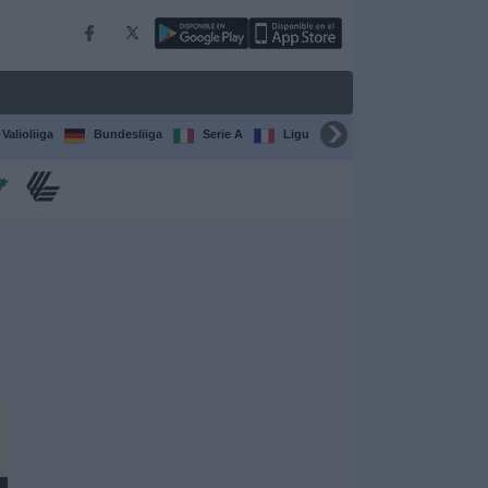
Valioliiga
Bundesliiga
Serie A
Ligue 1
Sarjat