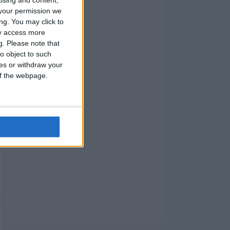
your permission we
ng. You may click to
ay access more
g.
Please note that
o object to such
ces or withdraw your
 of the webpage.