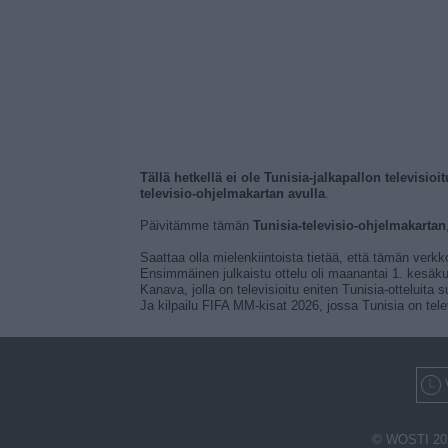
Tällä hetkellä ei ole Tunisia-jalkapallon televisioi
televisio-ohjelmakartan avulla
.
Päivitämme tämän
Tunisia-televisio-ohjelmakartan
Saattaa olla mielenkiintoista tietää, että tämän verkk
Ensimmäinen julkaistu ottelu oli maanantai 1. kesäkuut
Kanava, jolla on televisioitu eniten Tunisia-otteluit
Ja kilpailu FIFA MM-kisat 2026, jossa Tunisia on tele
© WOSTI 20