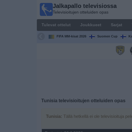
Jalkapallo televisiossa
Jalkapallo
Televisioitujen otteluiden opas
televisiossa
Televisioitujen
Tulevat ottelut
Joukkueet
Sarjat
otteluiden opas
FIFA MM-kisat 2026
Suomen Cup
Ka
Tulevat
ottelut
Joukkueet
Sarjat
TV-
Tunisia
televisioitujen otteluiden opas
kanavat
Tunisia:
Tällä hetkellä ei ole televisioituja pe
Uutiset