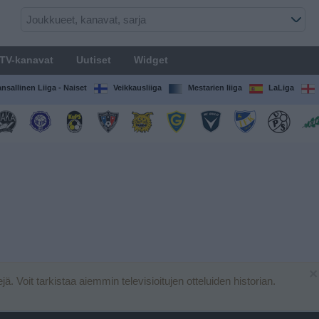
TV-kanavat
Uutiset
Widget
nsallinen Liiga - Naiset
Veikkausliiga
Mestarien liiga
LaLiga
×
lejä. Voit tarkistaa aiemmin televisioitujen otteluiden historian.