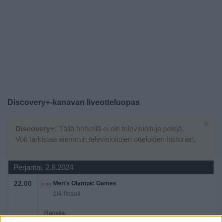
Widget
Discovery+
-kanavan liveotteluopas
×
Discovery+:
Tällä hetkellä ei ole televisioituja pelejä.
Voit tarkistaa aiemmin televisioitujen otteluiden historian.
Perjantai, 2.8.2024
22.00
Men's Olympic Games
1/4-finaali
Ranska