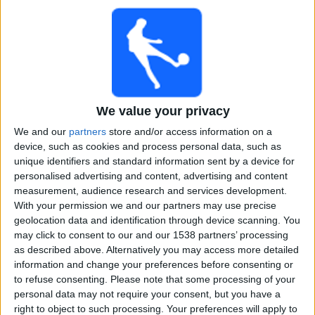
Argentiina
Kutonen
Discovery+
Keskiviikko, 31.7.2024
18.00
Women's Olympic Games
Lohkovaihe
We value your privacy
Brasilia
We and our
partners
store and/or access information on a
Espanja
device, such as cookies and process personal data, such as
unique identifiers and standard information sent by a device for
Kutonen
Discovery+
personalised advertising and content, advertising and content
20.00
Women's Olympic Games
measurement, audience research and services development.
Lohkovaihe
With your permission we and our partners may use precise
geolocation data and identification through device scanning. You
Sambia
may click to consent to our and our 1538 partners’ processing
Saksa
as described above. Alternatively you may access more detailed
Eurosport 2
Discovery+
information and change your preferences before consenting or
to refuse consenting.
Please note that some processing of your
20.00
Women's Olympic Games
personal data may not require your consent, but you have a
Lohkovaihe
right to object to such processing. Your preferences will apply to