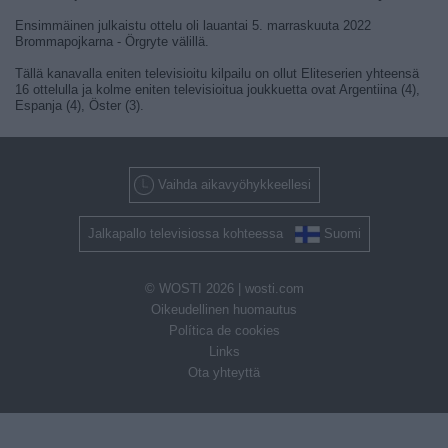
Ensimmäinen julkaistu ottelu oli lauantai 5. marraskuuta 2022
Brommapojkarna - Örgryte välillä.
Tällä kanavalla eniten televisioitu kilpailu on ollut Eliteserien yhteensä
16 ottelulla ja kolme eniten televisioitua joukkuetta ovat Argentiina (4),
Espanja (4), Öster (3).
Vaihda aikavyöhykkeellesi
Jalkapallo televisiossa kohteessa
Suomi
© WOSTI 2026 |
wosti.com
Oikeudellinen huomautus
Política de cookies
Links
Ota yhteyttä