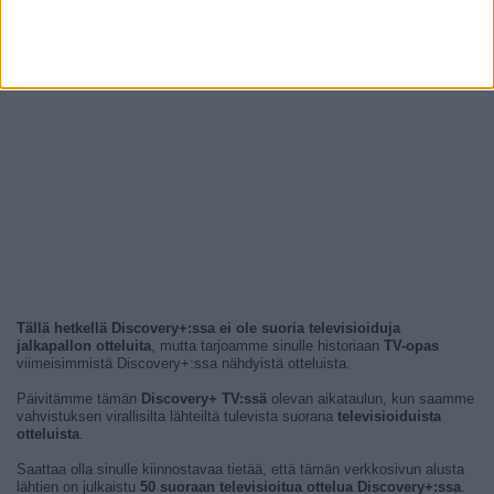
Tällä hetkellä Discovery+:ssa ei ole suoria televisioiduja
jalkapallon otteluita
, mutta tarjoamme sinulle historiaan
TV-opas
viimeisimmistä Discovery+:ssa nähdyistä otteluista.
Päivitämme tämän
Discovery+ TV:ssä
olevan aikataulun, kun saamme
vahvistuksen virallisilta lähteiltä tulevista suorana
televisioiduista
otteluista
.
Saattaa olla sinulle kiinnostavaa tietää, että tämän verkkosivun alusta
lähtien on julkaistu
50 suoraan televisioitua ottelua Discovery+:ssa
.