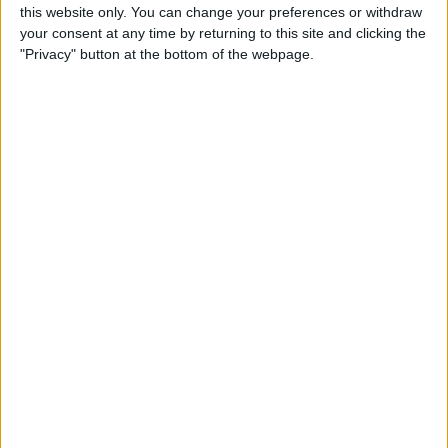
this website only. You can change your preferences or withdraw
Australia
your consent at any time by returning to this site and clicking the
Yhdysvallat
"Privacy" button at the bottom of the webpage.
Kutonen
Discovery+
22.00
Women's Olympic Games
Lohkovaihe
Uusi-Seelanti
Ranska
Kutonen
Discovery+