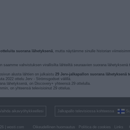
a otteluita suorana lähetyksenä
, mutta näytämme sinulle historian viimeisim
un saamme vahvistuksen virallisilta lähteiltä seuraavien suorana lähetyksenä te
osivun alusta lähtien on julkaistu
29 Jerv-jalkapallon suorana lähetyksenä tel
ta 2022 ottelu Jerv - Strömsgodset välillä.
orana lähetyksenä, on Discovery+ yhteensä 29 ottelulla.
immin, on yhteensä televisioinut 29 ottelua.
Vaihda aikavyöhykkeellesi
Jalkapallo televisiossa kohteessa
S
26 |
wosti.com
Oikeudellinen huomautus
Política de cookies
Links