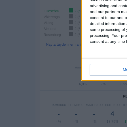
advertising and con
Lilleström
2 (6,9%)
and our partners may
Vålerenga
2 (6,9%)
consent to our and o
Viking
2 (6,9%)
detailed information
Ålesund
2 (6,9%)
some processing of y
Rosenborg
2 (6,9%)
processing. Your pre
consent at any time b
Näytä täydellinen ranking
PE
MAANANTAI
TIISTAI
KESKIVI
M
2
-
2
6,9%
- %
6,9
P
TAMMIKUU
HELMIKUU
MAALISKUU
HUHTIKUU
TO
-
-
-
4
- %
- %
- %
13,79%
1