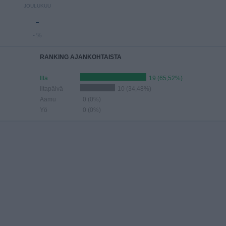
JOULUKUU
-
- %
RANKING AJANKOHTAISTA
Ilta
19 (65,52%)
Iltapäivä
10 (34,48%)
Aamu
0 (0%)
Yö
0 (0%)