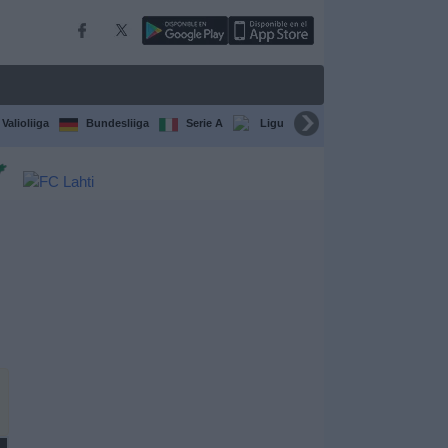
Valioliiga
Bundesliiga
Serie A
Ligue 1
Sarjat