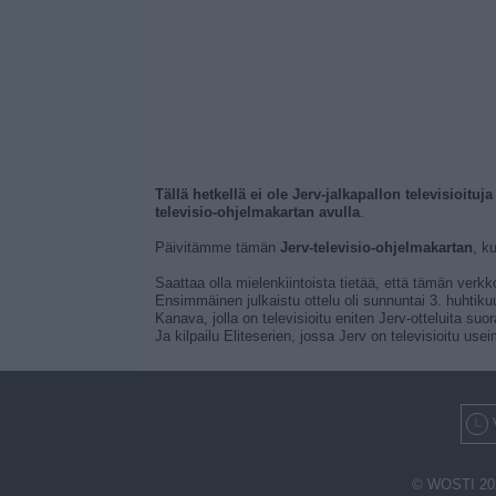
Tällä hetkellä ei ole Jerv-jalkapallon televisioituj
televisio-ohjelmakartan avulla
.
Päivitämme tämän
Jerv-televisio-ohjelmakartan
, k
Saattaa olla mielenkiintoista tietää, että tämän verkk
Ensimmäinen julkaistu ottelu oli sunnuntai 3. huhtikuu
Kanava, jolla on televisioitu eniten Jerv-otteluita su
Ja kilpailu Eliteserien, jossa Jerv on televisioitu use
© WOSTI 20