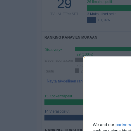
29
26 Ilmaiset pelit
TV-LÄHETYKSET
3 Maksulliset pelit
10,34%
RANKING KANAVIEN MUKAAN
Discovery+
29 (100%)
Elevensports.com
26 (89,66%)
Ruutu
2 (6,9%)
Näytä täydellinen ranking
15 Kotikenttäpelit
51,72%
14 Vierasottelut
48,28%
We and our
partners
RANKING JOUKKUEIDEN MUKAAN
such as unique ident