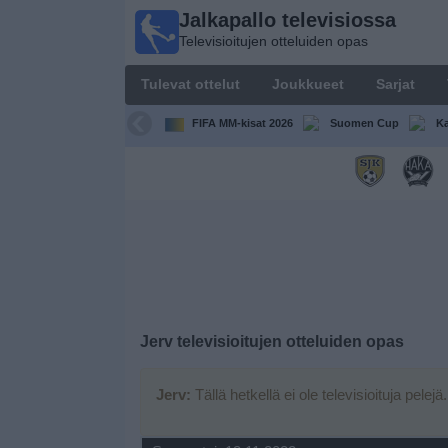
Jalkapallo televisiossa
Jalkapallo
Televisioitujen otteluiden opas
televisiossa
Televisioitujen
Tulevat ottelut
Joukkueet
Sarjat
otteluiden opas
FIFA MM-kisat 2026
Suomen Cup
Ka
Tulevat
ottelut
Joukkueet
Sarjat
TV-
Jerv
televisioitujen otteluiden opas
kanavat
Jerv:
Tällä hetkellä ei ole televisioituja pelejä
Uutiset