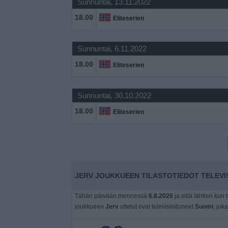
Sunnuntai, 13.11.2022
Widget
18.00
Eliteserien
Sunnuntai, 6.11.2022
18.00
Eliteserien
Sunnuntai, 30.10.2022
18.00
Eliteserien
JERV JOUKKUEEN TILASTOTIEDOT TELEVI
Tähän päivään mennessä
6.8.2026
ja siitä lähtien kun 
joukkueen
Jerv
ottelut ovat televisioituneet
Suomi
, joka