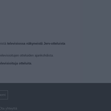
mistä
televisiossa näkyneistä Jerv-otteluista
levisioitujen otteluiden ajankohdista.
evisioituja otteluita
.
uomi
Ota yhteyttä