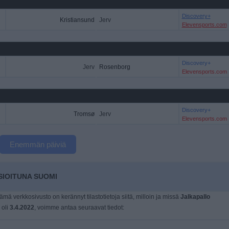
Discovery+
Kristiansund
Jerv
Elevensports.com
Discovery+
Jerv
Rosenborg
Elevensports.com
Discovery+
Tromsø
Jerv
Elevensports.com
Enemmän päiviä
SIOITUNA SUOMI
tämä verkkosivusto on kerännyt tilastotietoja siitä, milloin ja missä
Jalkapallo
 oli
3.4.2022
, voimme antaa seuraavat tiedot: