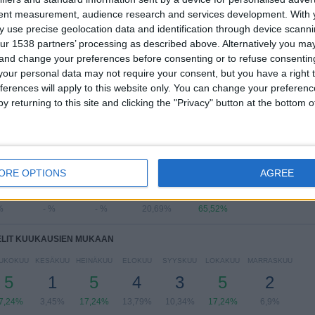
tent measurement, audience research and services development.
With 
Eliteserien
29 (100%)
 use precise geolocation data and identification through device scanni
ur 1538 partners’ processing as described above. Alternatively you m
Näytä täydellinen ranking
 and change your preferences before consenting or to refuse consentin
our personal data may not require your consent, but you have a right t
ferences will apply to this website only. You can change your preferen
y returning to this site and clicking the "Privacy" button at the bottom
LIT VIIKONPÄIVIEN MUKAAN
IKKO
TORSTAI
PERJANTAI
LAUANTAI
SUKUPUOLI
ORE OPTIONS
AGREE
-
-
6
19
%
- %
- %
20,69%
65,52%
ELIT KUUKAUSIEN MUKAAN
UKOKUU
KESÄKUU
HEINÄKUU
ELOKUU
SYYSKUU
LOKAKUU
MARRASKUU
5
1
5
4
3
5
2
7,24%
3,45%
17,24%
13,79%
10,34%
17,24%
6,9%