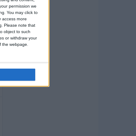
your permission we
ng. You may click to
ay access more
g.
Please note that
o object to such
ces or withdraw your
 of the webpage.