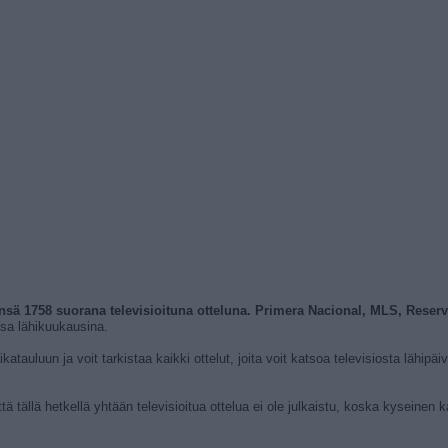
eensä 1758 suorana televisioituna otteluna. Primera Nacional, MLS, Res
ossa lähikuukausina.
tauluun ja voit tarkistaa kaikki ottelut, joita voit katsoa televisiosta lähipäi
ttä tällä hetkellä yhtään televisioitua ottelua ei ole julkaistu, koska kyseinen 