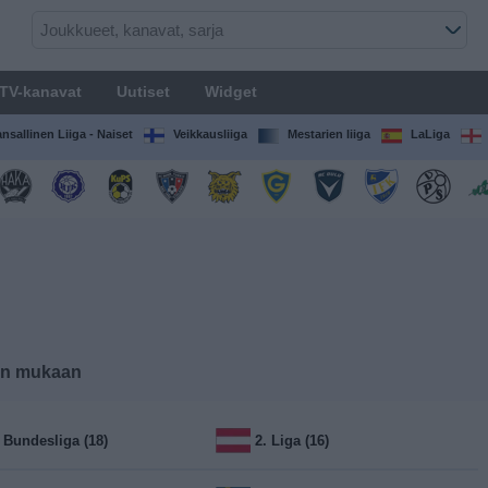
TV-kanavat
Uutiset
Widget
nsallinen Liiga - Naiset
Veikkausliiga
Mestarien liiga
LaLiga
jen mukaan
. Bundesliga (18)
2. Liga (16)