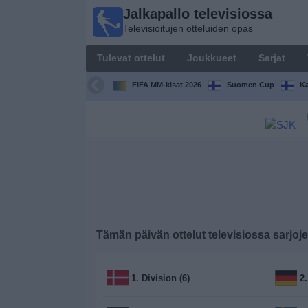
Jalkapallo televisiossa
Jalkapallo
Televisioitujen otteluiden opas
televisiossa
Televisioitujen
Tulevat ottelut
Joukkueet
Sarjat
otteluiden opas
FIFA MM-kisat 2026
Suomen Cup
Ka
Tulevat
ottelut
Joukkueet
Sarjat
TV-
Tämän päivän ottelut televisiossa sarjo
kanavat
Uutiset
1. Division (6)
2