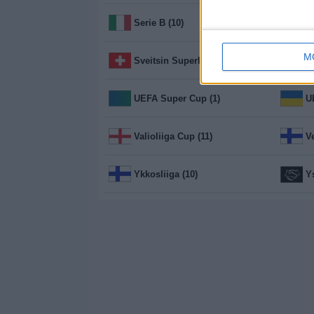
Serie B (10)
S
M
Sveitsin Superliiga (5)
UEFA Super Cup (1)
Valioliiga Cup (11)
V
Ykkosliiga (10)
Y