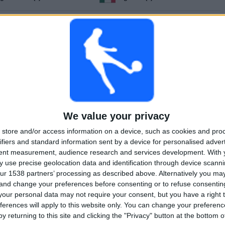
iga Portugal 2 (1)
Liga Profesional (16)
istriliiga (2)
MLS (240)
aiset Superliiga (4)
National League (9)
BOS-ligaen (1)
Optibet Virsliga (21)
We value your privacy
store and/or access information on a device, such as cookies and pro
rimera A - Naiset (8)
Primera B (154)
ifiers and standard information sent by a device for personalised adver
tent measurement, audience research and services development.
With 
rimera C (1)
Primera Division (8)
 use precise geolocation data and identification through device scanni
ur 1538 partners’ processing as described above. Alternatively you m
 and change your preferences before consenting or to refuse consentin
egionalliga West (18)
Reserve League (236)
our personal data may not require your consent, but you have a right t
ferences will apply to this website only. You can change your preferen
egunda Division (7)
Serie A (18)
y returning to this site and clicking the "Privacy" button at the bottom