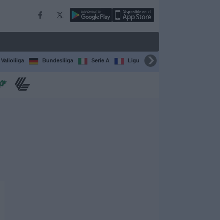
Valioliiga
Bundesliiga
Serie A
Ligue 1
Sarjat