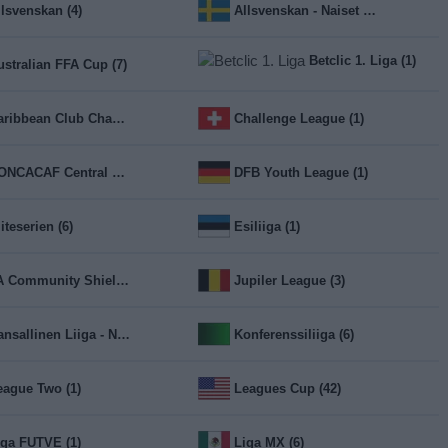
llsvenskan (4)
Allsvenskan - Naiset (6)
Betclic 1. Liga (1)
ustralian FFA Cup (7)
Caribbean Club Championship (17)
Challenge League (1)
CONCACAF Central American Cup (26)
DFB Youth League (1)
iteserien (6)
Esiliiga (1)
FA Community Shield (1)
Jupiler League (3)
Kansallinen Liiga - Naiset (10)
Konferenssiliiga (6)
eague Two (1)
Leagues Cup (42)
iga FUTVE (1)
Liga MX (6)