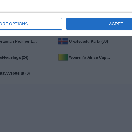
uper Cup - Naiset (1)
Superliga (4)
ORE OPTIONS
AGREE
Trofeo Joan Gamper (1)
UEFA Nations League (156)
Ukrainian Premier League (17)
Úrvalsdeild Karla (30)
eikkausliiga (24)
Women’s Africa Cup of Nations (4)
stävyysottelut (8)