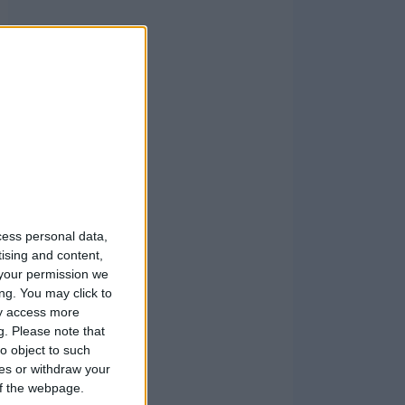
cess personal data,
tising and content,
your permission we
ng. You may click to
ay access more
g.
Please note that
o object to such
ces or withdraw your
 of the webpage.