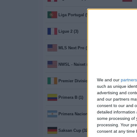
Liga Portugal (5)
L
Ligue 2 (3)
Me
MLS Next Pro (98)
N
NWSL - Naiset (101)
O
We and our
partners
Premier Division (4)
P
such as unique ident
advertising and con
Primera B (1)
P
and our partners may
consent to our and o
detailed information
Primera Nacional (244)
R
some processing of y
processing. Your pre
Saksan Cup (32)
S
consent at any time b