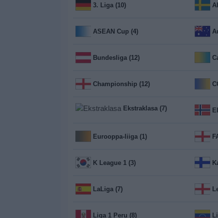
Widget
3. Liga (10)
A
ASEAN Cup (4)
A
Bundesliga (12)
Championship (12)
Ekstraklasa (7)
El
Eurooppa-liiga (1)
K League 1 (3)
LaLiga (7)
L
Liga 1 Peru (8)
L