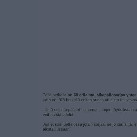
Tällä hetkellä
on 68 erilaista jalkapallosarjaa yht
joilla on tällä hetkellä eniten suoria otteluita televisi
Tästä osiosta pääset haluamasi sarjan täydelliseen aika
voit nähdä ottelut.
Jos et näe luettelossa jotain sarjaa, se johtuu siitä, e
aikataulussaan.