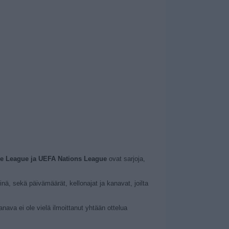
erve League ja UEFA Nations League
ovat sarjoja,
vinä, sekä päivämäärät, kellonajat ja kanavat, joilta
kanava ei ole vielä ilmoittanut yhtään ottelua