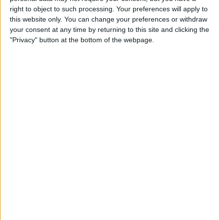
right to object to such processing. Your preferences will apply to
17.00
National League
this website only. You can change your preferences or withdraw
your consent at any time by returning to this site and clicking the
Boreham Wood
"Privacy" button at the bottom of the webpage.
Tamworth FC
DAZN (Katso livenä)
17.00
National League
Woking
Sutton United
DAZN (Katso livenä)
17.00
National League
AFC Fylde
Wealdstone
DAZN (Katso livenä)
17.00
National League
Harrogate