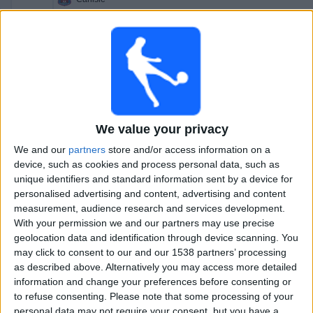
Worthing FC
DAZN (Katso livenä)
17.00
National League
Forest Green
Halifax
We value your privacy
DAZN (Katso livenä)
We and our
partners
store and/or access information on a
17.00
National League
device, such as cookies and process personal data, such as
Eastleigh
unique identifiers and standard information sent by a device for
personalised advertising and content, advertising and content
Gateshead
measurement, audience research and services development.
DAZN (Katso livenä)
With your permission we and our partners may use precise
geolocation data and identification through device scanning. You
17.00
National League
may click to consent to our and our 1538 partners’ processing
Altrincham
as described above. Alternatively you may access more detailed
information and change your preferences before consenting or
Southend
to refuse consenting.
Please note that some processing of your
DAZN (Katso livenä)
personal data may not require your consent, but you have a