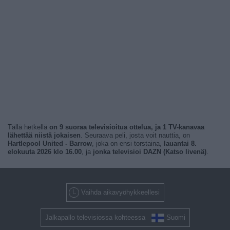
Tällä hetkellä
on 9 suoraa televisioitua ottelua, ja 1 TV-kanavaa
lähettää niistä jokaisen
. Seuraava peli, josta voit nauttia, on
Hartlepool United - Barrow
, joka on ensi torstaina,
lauantai 8.
elokuuta 2026 klo 16.00
, ja
jonka televisioi DAZN (Katso livenä)
.
Vaihda aikavyöhykkeellesi
Jalkapallo televisiossa kohteessa
Suomi