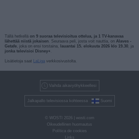
Tällä hetkellä
on 9 suoraa televisioitua ottelua, ja 1 TV-kanavaa
lähettää niistä jokaisen
. Seuraava peli, josta voit nauttia, on
Alaves -
Getafe
, joka on ensi torstaina,
lauantai 15. elokuuta 2026 klo 19.30
, ja
jonka televisioi Disney+
.
Lisätietoja saat
LaLiga
verkkosivustolta.
Vaihda aikavyöhykkeellesi
Jalkapallo televisiossa kohteessa
Suomi
© WOSTI 2026 |
wosti.com
Oikeudellinen huomautus
Política de cookies
Links