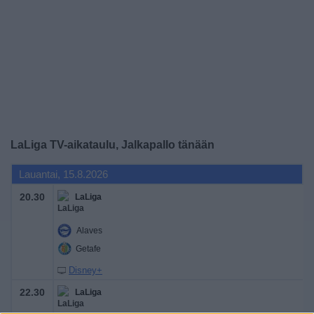
Widget
LaLiga TV-aikataulu, Jalkapallo tänään
Lauantai, 15.8.2026
20.30
LaLiga
Alaves
Getafe
Disney+
22.30
LaLiga