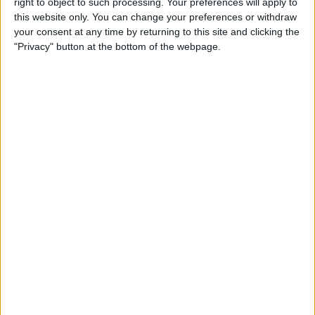
right to object to such processing. Your preferences will apply to
this website only. You can change your preferences or withdraw
Celta Vigo
your consent at any time by returning to this site and clicking the
Osasuna
"Privacy" button at the bottom of the webpage.
Disney+