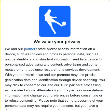
Sevilla
Vallecano
Disney+
Sunnuntai, 16.8.2026
18.00
LaLiga
We value your privacy
We and our
partners
store and/or access information on a
Racing Santander
device, such as cookies and process personal data, such as
Villarreal
unique identifiers and standard information sent by a device for
Disney+
personalised advertising and content, advertising and content
measurement, audience research and services development.
20.00
LaLiga
With your permission we and our partners may use precise
geolocation data and identification through device scanning. You
Espanyol
may click to consent to our and our 1538 partners’ processing
as described above. Alternatively you may access more detailed
Levante
information and change your preferences before consenting or
Disney+
to refuse consenting.
Please note that some processing of your
22.30
LaLiga
personal data may not require your consent, but you have a