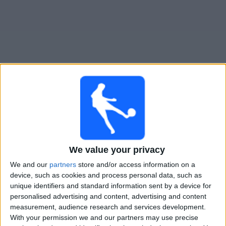
Widget
Vallecano
televisioitujen otteluiden opas
Lauantai, 15.8.2026
22.30
LaLiga
We value your privacy
Sevilla
We and our
partners
store and/or access information on a
device, such as cookies and process personal data, such as
Vallecano
unique identifiers and standard information sent by a device for
Disney+
personalised advertising and content, advertising and content
measurement, audience research and services development.
With your permission we and our partners may use precise
VALLECANO JOUKKUEEN TILASTOTIEDOT