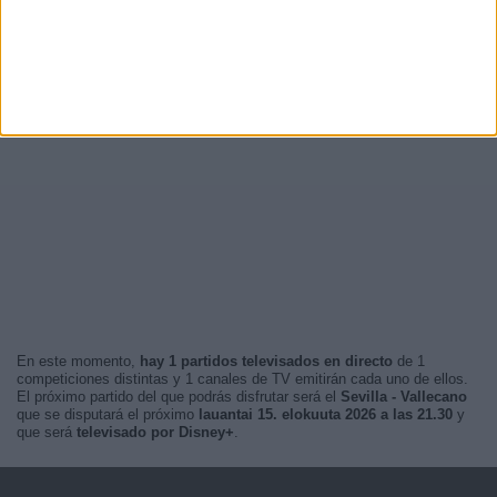
En este momento,
hay 1 partidos televisados en directo
de 1
competiciones distintas y 1 canales de TV emitirán cada uno de ellos.
El próximo partido del que podrás disfrutar será el
Sevilla - Vallecano
que se disputará el próximo
lauantai 15. elokuuta 2026 a las 21.30
y
que será
televisado por Disney+
.