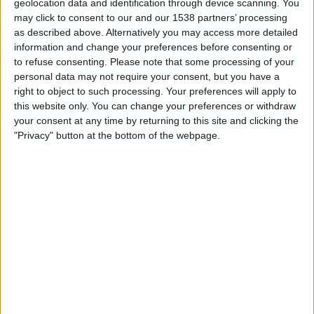
geolocation data and identification through device scanning. You
TELEVISIOITUNA SUOMI
may click to consent to our and our 1538 partners’ processing
as described above. Alternatively you may access more detailed
Tähän päivään mennessä
5.8.2026
ja siitä lähtien kun tämä verkkosivusto
information and change your preferences before consenting or
on kerännyt tilastotietoja siitä, milloin ja missä
Jalkapallo
joukkueen
to refuse consenting.
Please note that some processing of your
Vallecano
ottelut ovat televisioituneet
Suomi
, joka oli
19.3.2022
, voimme
personal data may not require your consent, but you have a
antaa seuraavat tiedot:
right to object to such processing. Your preferences will apply to
this website only. You can change your preferences or withdraw
167
your consent at any time by returning to this site and clicking the
"Privacy" button at the bottom of the webpage.
TV-LÄHETYKSET
0 Ilmaiset pelit
0%
167 Maksulliset pelit
100%
RANKING KANAVIEN MUKAAN
C More Suomi
49 (29,34%)
MTV Katsomo 2
38 (22,75%)
MTV Katsomo
36 (21,56%)
MTV Urheilu 1
24 (14,37%)