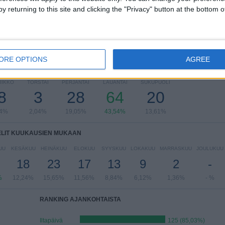
Liigacup
11 (7,48%)
y returning to this site and clicking the "Privacy" button at the bottom
Näytä täydellinen ranking
ORE OPTIONS
AGREE
LIT VIIKONPÄIVIEN MUKAAN
IIKKO
TORSTAI
PERJANTAI
LAUANTAI
SUKUPUOLI
8
3
28
64
20
24%
2,04%
19,05%
43,54%
13,61%
ELIT KUUKAUSIEN MUKAAN
UU
KESÄKUU
HEINÄKUU
ELOKUU
SYYSKUU
LOKAKUU
MARRASKUU
JOULUKUU
18
23
17
13
9
2
-
%
12,24%
15,65%
11,56%
8,84%
6,12%
1,36%
- %
RANKING AJANKOHTAISTA
Iltapäivä
125 (85,03%)