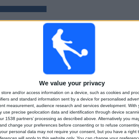
PELIT
PÄIVÄT
YHTEENSÄ
147
1587
2
PERÄKKÄISET
ILMAISETTOMIA
TV-KANAVAT
MAKSUPELIT
PELIÄ
We value your privacy
YHTEENSÄ
MAKSIMI
YHTEENSÄ
3
15
24
store and/or access information on a device, such as cookies and pro
ifiers and standard information sent by a device for personalised adver
KILPAILUT
VS AC Oulu
VASTUSTAJAT
tent measurement, audience research and services development.
With 
 use precise geolocation data and identification through device scanni
RANKING KILPAILUJEN MUKAAN
ur 1538 partners’ processing as described above. Alternatively you m
 and change your preferences before consenting or to refuse consentin
Veikkausliiga
122 (82,99%)
our personal data may not require your consent, but you have a right t
Suomen Cup
14 (9,52%)
ferences will apply to this website only. You can change your preferen