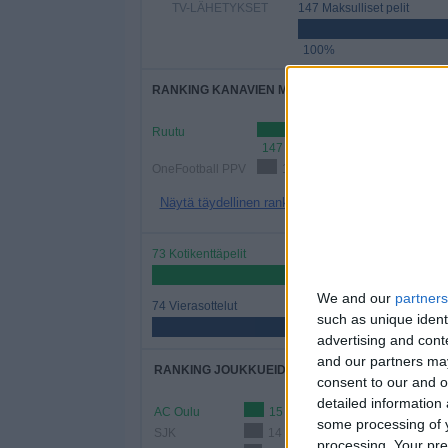
TV-LÄHETYKSET
147 Maksulliset pelit
100%
RANKING KANAVIEN MUKAAN
Ruutu
147 (100%)
OneFootball PPV
15 (10,2%)
Näytä täydellinen ranking
73 Kotikenttäpelit
49,66%
We and our
partners
74 Vierasottelut
such as unique ident
50,34%
advertising and con
and our partners may
RANKING JOUKKUEIDEN MUKAAN
consent to our and o
detailed information
AC Oulu
15 (10,2%)
some processing of y
SJK
14 (9,52%)
processing. Your pre