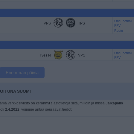
OneFootball
VPS
TPS
PPV
Ruutu
OneFootball
Ilves N
VPS
PPV
Enemmän päiviä
IOITUNA SUOMI
tämä verkkosivusto on kerännyt tilastotietoja siitä, milloin ja missä
Jalkapallo
 oli
2.4.2022
, voimme antaa seuraavat tiedot: