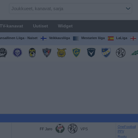
TV-kanavat
Uutiset
Widget
nsallinen Liiga - Naiset
Veikkausliiga
Mestarien liiga
LaLiga
OneFootball
FF Jaro
VPS
PPV
Ruutu