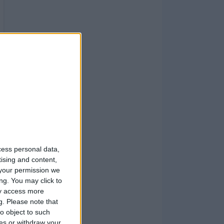
cess personal data,
tising and content,
your permission we
ng. You may click to
ay access more
g.
Please note that
o object to such
ces or withdraw your