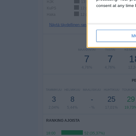
HJK
13 (8,84%)
consent at any time b
KuPS
12 (8,16%)
Haka
12 (8,16%)
Näytä täydellinen ranking
M
PE
MAANANTAI
TIISTAI
KESKIV
7
7
1
4,76%
4,76%
12,
P
TAMMIKUU
HELMIKUU
MAALISKUU
HUHTIKUU
TOUKOK
3
8
-
25
29
2,04%
5,44%
- %
17,01%
19,73
RANKING AJOISTA
18:00
52 (35,37%)