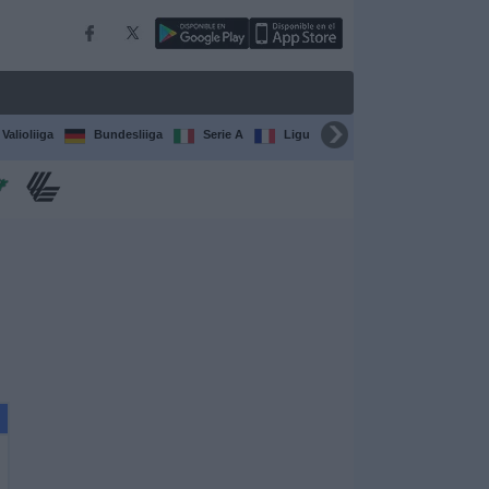
Valioliiga
Bundesliiga
Serie A
Ligue 1
Sarjat