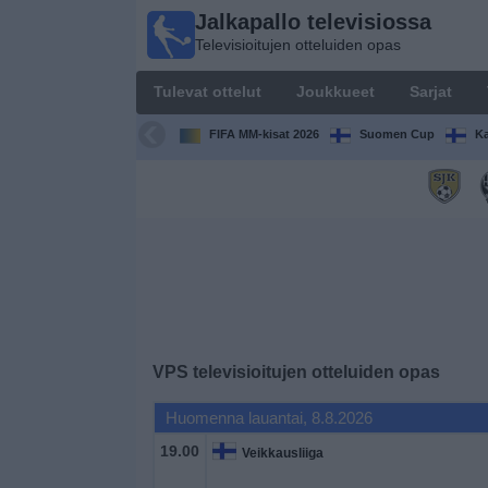
Jalkapallo televisiossa
Jalkapallo
Televisioitujen otteluiden opas
televisiossa
Televisioitujen
Tulevat ottelut
Joukkueet
Sarjat
otteluiden opas
FIFA MM-kisat 2026
Suomen Cup
Ka
Tulevat
ottelut
Joukkueet
Sarjat
TV-
VPS
televisioitujen otteluiden opas
kanavat
Huomenna lauantai, 8.8.2026
Uutiset
19.00
Veikkausliiga