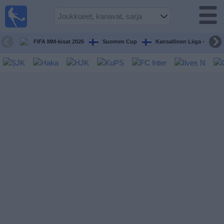
Jalkapallo
televisiossa
Televisioitujen
FIFA MM-kisat 2026
Suomen Cup
Kansallinen Liiga - Naiset
otteluiden opas
Tulevat
ottelut
Joukkueet
Sarjat
TV-
kanavat
Uutiset