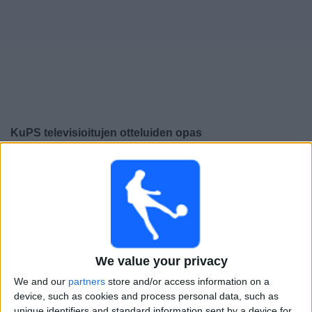
Widget
KuPS
televisioitujen otteluiden opas
Sunnuntai, 9.8.2026
15.00
Veikkausliiga
KuPS
TPS
OneFootball PPV
Ruutu
We value your privacy
We and our
partners
store and/or access information on a
Sunnuntai, 16.8.2026
device, such as cookies and process personal data, such as
17.00
Veikkausliiga
unique identifiers and standard information sent by a device for