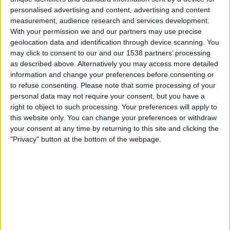
personalised advertising and content, advertising and content
FC Lahti
measurement, audience research and services development.
KuPS
With your permission we and our partners may use precise
geolocation data and identification through device scanning. You
OneFootball PPV
Ruutu
may click to consent to our and our 1538 partners’ processing
as described above. Alternatively you may access more detailed
Sunnuntai, 23.8.2026
information and change your preferences before consenting or
to refuse consenting.
Please note that some processing of your
15.00
Veikkausliiga
personal data may not require your consent, but you have a
right to object to such processing. Your preferences will apply to
KuPS
this website only. You can change your preferences or withdraw
IFK Mariehamn
your consent at any time by returning to this site and clicking the
"Privacy" button at the bottom of the webpage.
OneFootball PPV
Enemmän päiviä
KUPS JOUKKUEEN TILASTOTIEDOT TELEVISIOITUNA
SUOMI