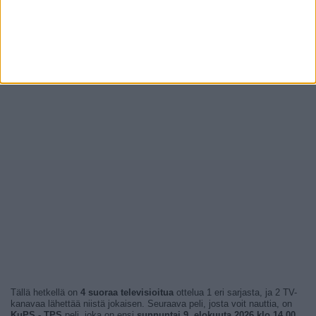
Tällä hetkellä on
4 suoraa televisioitua
ottelua 1 eri sarjasta, ja 2 TV-
kanavaa lähettää niistä jokaisen. Seuraava peli, josta voit nauttia, on
KuPS - TPS
peli, joka on ensi
sunnuntai 9. elokuuta 2026 klo 14.00
,