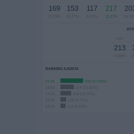
169
153
117
217
20
11,89%
10,77%
8,23%
15,27%
14,2
OTT
2026
213
14,99%
2
RANKING AJOISTA
21:45
539 (37,93%)
16:00
319 (22,45%)
19:00
258 (18,16%)
13:30
138 (9,71%)
19:30
124 (8,73%)