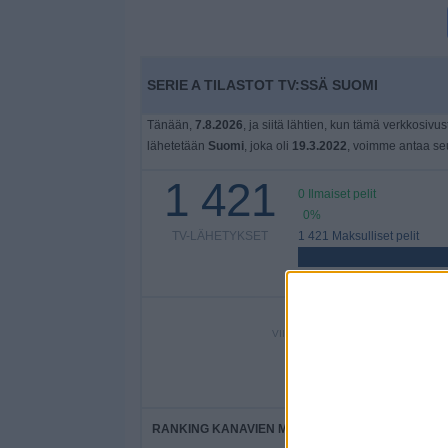
SERIE A TILASTOT TV:SSÄ SUOMI
Tänään,
7.8.2026
, ja siitä lähtien, kun tämä verkkosivust
lähetetään
Suomi
, joka oli
19.3.2022
, voimme antaa seu
1 421
0 Ilmaiset pelit
0%
TV-LÄHETYKSET
1 421 Maksulliset pelit
100%
VIIMEISIN ILMAINEN PELI
-
- por
RANKING KANAVIEN MUKAAN