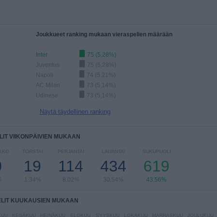
Joukkueet ranking mukaan vieraspelien määrään
Inter
75 (5,28%)
Juventus
75 (5,28%)
Napoli
74 (5,21%)
AC Milan
73 (5,14%)
Udinese
73 (5,14%)
Näytä täydellinen ranking
LIT VIIKONPÄIVIEN MUKAAN
IKKO
TORSTAI
PERJANTAI
LAUANTAI
SUKUPUOLI
0
19
114
434
619
%
1,34%
8,02%
30,54%
43,56%
ELIT KUUKAUSIEN MUKAAN
KUU
KESÄKUU
HEINÄKUU
ELOKUU
SYYSKUU
LOKAKUU
MARRASKUU
JOULUKUU