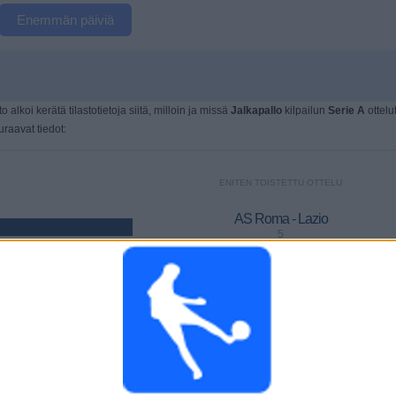
Enemmän päiviä
o alkoi kerätä tilastotietoja siitä, milloin ja missä
Jalkapallo
kilpailun
Serie A
ottelu
raavat tiedot:
ENITEN TOISTETTU OTTELU
AS Roma - Lazio
5
VIIMEINEN MAKSETTU OTTELU
Cremonese - Como
24.5.2026 Serie A por MTV Urheilu 3, MTV Katsomo 2