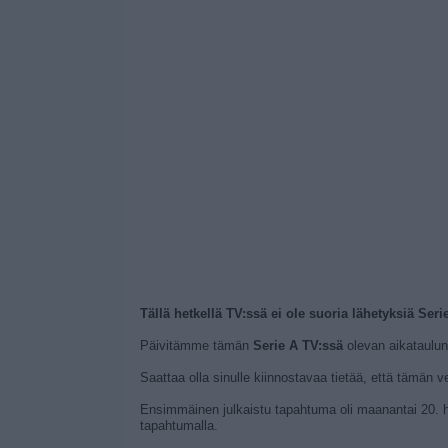
Tällä hetkellä TV:ssä ei ole suoria lähetyksiä Ser
Päivitämme tämän
Serie A TV:ssä
olevan aikataulun,
Saattaa olla sinulle kiinnostavaa tietää, että tämän v
Ensimmäinen julkaistu tapahtuma oli maanantai 20. 
tapahtumalla.