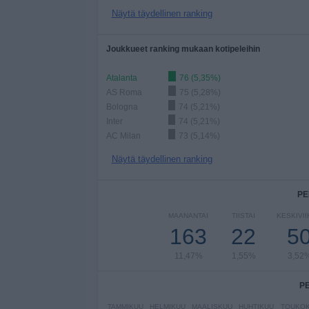
Näytä täydellinen ranking
Joukkueet ranking mukaan kotipeleihin
Atalanta
76 (5,35%)
AS Roma
75 (5,28%)
Bologna
74 (5,21%)
Inter
74 (5,21%)
AC Milan
73 (5,14%)
Näytä täydellinen ranking
PE
MAANANTAI
TIISTAI
KESKIVI
163
22
5
11,47%
1,55%
3,52
P
TAMMIKUU
HELMIKUU
MAALISKUU
HUHTIKUU
TOUKO