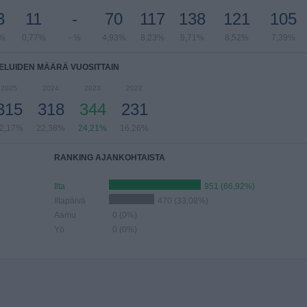
3
11
-
70
117
138
121
105
9%
0,77%
- %
4,93%
8,23%
9,71%
8,52%
7,39%
ELUIDEN MÄÄRÄ VUOSITTAIN
2025
2024
2023
2022
315
318
344
231
2,17%
22,38%
24,21%
16,26%
RANKING AJANKOHTAISTA
Ilta
951 (66,92%)
Iltapäivä
470 (33,08%)
Aamu
0 (0%)
Yö
0 (0%)