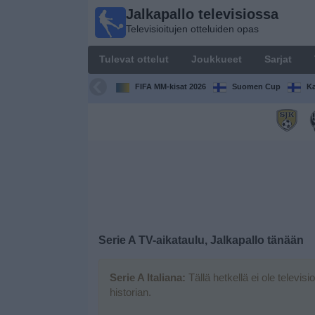
Jalkapallo televisiossa
Jalkapallo
Televisioitujen otteluiden opas
televisiossa
Televisioitujen
Tulevat ottelut
Joukkueet
Sarjat
otteluiden opas
FIFA MM-kisat 2026
Suomen Cup
Ka
Tulevat
ottelut
Joukkueet
Sarjat
TV-
Serie A TV-aikataulu, Jalkapallo tänään
kanavat
Serie A Italiana:
Tällä hetkellä ei ole televisi
Uutiset
historian.