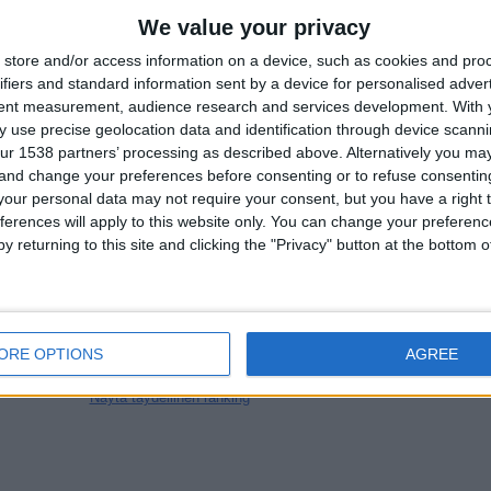
KESKIARVO
PÄIVÄT
YHTEENSÄ
We value your privacy
1,4
1601
14
store and/or access information on a device, such as cookies and pro
KANAVAT PER
ILMAISETTOMIA
TV-KANAVAT
ifiers and standard information sent by a device for personalised adver
OTTELU
PELIÄ
tent measurement, audience research and services development.
With 
 use precise geolocation data and identification through device scanni
ur 1538 partners’ processing as described above. Alternatively you m
 and change your preferences before consenting or to refuse consentin
our personal data may not require your consent, but you have a right t
ferences will apply to this website only. You can change your preferen
YHTEENSÄ
YHTEENSÄ
100%
27
14
y returning to this site and clicking the "Privacy" button at the bottom
Total equipos
CANALES
Joukkueet ranking mukaan avoimissa otteluissa
ORE OPTIONS
AGREE
Näytä täydellinen ranking