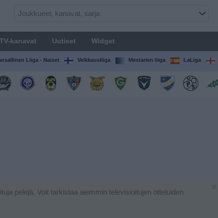
TV-kanavat
Uutiset
Widget
nsallinen Liiga - Naiset
Veikkausliiga
Mestarien liiga
LaLiga
×
oituja pelejä. Voit tarkistaa aiemmin televisioitujen otteluiden