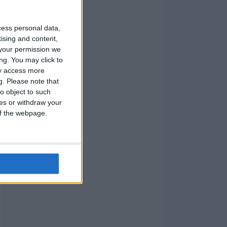
cess personal data,
tising and content,
your permission we
ng. You may click to
ay access more
g.
Please note that
o object to such
ces or withdraw your
 of the webpage.