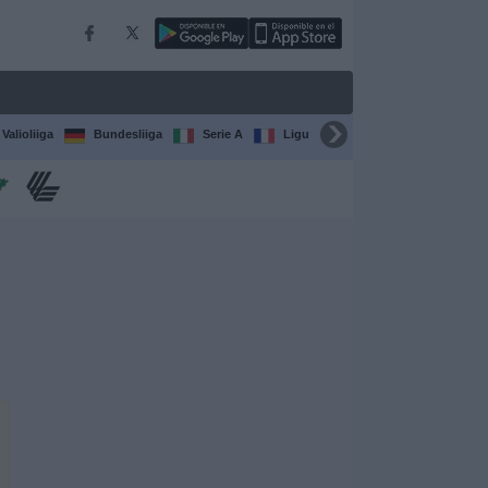
Valioliiga
Bundesliiga
Serie A
Ligue 1
Sarjat