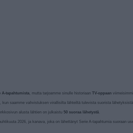
ie A-tapahtumista
, mutta tarjoamme sinulle historiaan
TV-oppaan
viimeisimmis
 kun saamme vahvistuksen virallisilta lähteiltä tulevista suorista lähetyksistä
erkkosivun alusta lähtien on julkaistu
50 suoraa lähetystä
.
huhtikuuta 2026, ja kanava, joka on lähettänyt Serie A-tapahtumia suoraan