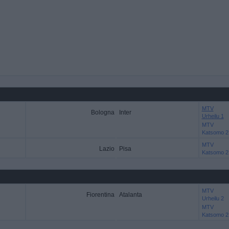
MTV
Bologna
Inter
Urheilu 1
MTV
Katsomo 2
MTV
Lazio
Pisa
Katsomo 2
MTV
Fiorentina
Atalanta
Urheilu 2
MTV
Katsomo 2