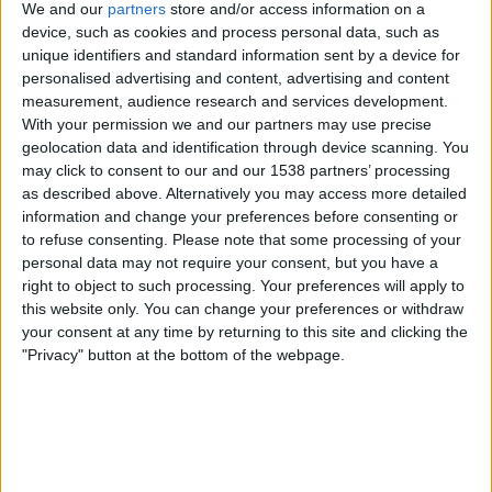
We and our
partners
store and/or access information on a
MTV Max
MTV Katsomo 2
device, such as cookies and process personal data, such as
unique identifiers and standard information sent by a device for
Maanantai, 13.7.2026
personalised advertising and content, advertising and content
measurement, audience research and services development.
20.00
Allsvenskan
With your permission we and our partners may use precise
geolocation data and identification through device scanning. You
Djurgården
may click to consent to our and our 1538 partners’ processing
Halmstad
as described above. Alternatively you may access more detailed
MTV Max
MTV Katsomo 2
information and change your preferences before consenting or
to refuse consenting.
Please note that some processing of your
Keskiviikko, 10.6.2026
personal data may not require your consent, but you have a
right to object to such processing. Your preferences will apply to
22.45
Ystävyysottelut
this website only. You can change your preferences or withdraw
your consent at any time by returning to this site and clicking the
Portugali
"Privacy" button at the bottom of the webpage.
Nigeria
MTV Katsomo 2
MTV Max
Enemmän päiviä