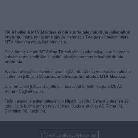
Tällä hetkellä MTV Max:ssa ei ole suoria televisioiduja jalkapallon
otteluita
, mutta tarjoamme sinulle historiaan
TV-opas
viimeisimmistä
MTV Max:ssa nähdyistä otteluista.
Päivitämme tämän
MTV Max TV:ssä
olevan aikataulun, kun saamme
vahvistuksen virallisilta lähteiltä tulevista suorana
televisioiduista
otteluista
.
Saattaa olla sinulle kiinnostavaa tietää, että tämän verkkosivun alusta
lähtien on julkaistu
50 suoraan televisioitua ottelua MTV Max:ssa
.
Ensimmäinen julkaistu ottelu oli maanantai 9. helmikuuta 2026 AS
Roma - Cagliari välillä.
Tällä kanavalla eniten televisioitu kilpailu on ollut Serie A yhteensä 19
ottelulla ja kolme eniten televisioitua joukkuetta ovat AS Roma (4),
Castellon (4), Lazio (4).
Vaihda aikavyöhykkeellesi