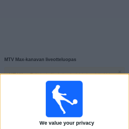
Widget
MTV Max
-kanavan liveotteluopas
×
MTV Max:
Tällä hetkellä ei ole televisioituja pelejä. Voit
tarkistaa aiemmin televisioitujen otteluiden historian.
Maanantai, 20.7.2026
20.00
Allsvenskan
Kalmar FF
We value your privacy
Malmö