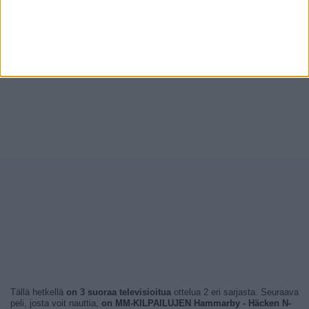
Tällä hetkellä
on 3 suoraa televisioitua
ottelua 2 eri sarjasta. Seuraava
peli, josta voit nauttia,
on MM-KILPAILUJEN Hammarby - Häcken N-