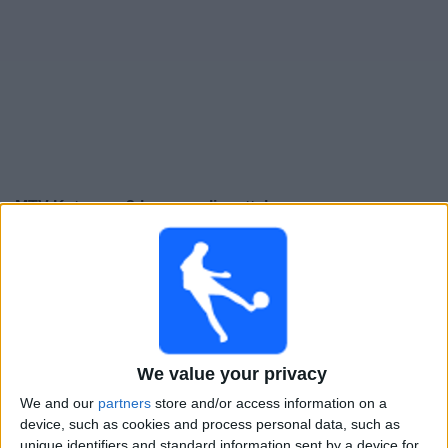
Widget
MTV Katsomo 2
-kanavan liveotteluopas
Huomenna sunnuntai, 9.8.2026
15.00
Allsvenskan
Hammarby
Häcken N
We value your privacy
MTV Urheilu 2
MTV Katsomo 2
We and our
partners
store and/or access information on a
device, such as cookies and process personal data, such as
Maanantai, 10.8.2026
unique identifiers and standard information sent by a device for