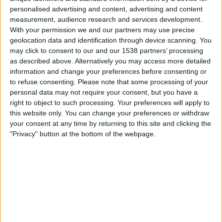
20.00
Allsvenskan
personalised advertising and content, advertising and content
measurement, audience research and services development.
Västerås SK
With your permission we and our partners may use precise
Djurgården
geolocation data and identification through device scanning. You
may click to consent to our and our 1538 partners’ processing
MTV Urheilu 2
MTV Katsomo 2
as described above. Alternatively you may access more detailed
information and change your preferences before consenting or
Keskiviikko, 12.8.2026
to refuse consenting.
Please note that some processing of your
personal data may not require your consent, but you have a
22.00
UEFA Super Cup
right to object to such processing. Your preferences will apply to
this website only. You can change your preferences or withdraw
PSG
your consent at any time by returning to this site and clicking the
Aston Villa
"Privacy" button at the bottom of the webpage.
MTV Urheilu 2
MTV Sub
MTV Katsomo 2
JALKAPALLOTILASTOT KANAVALTA MTV KATSOMO 2
MAASSA SUOMI
Tänään,
8.8.2026
, ja siitä lähtien, kun tämä verkkosivusto alkoi kerätä
tilastotietoja siitä, milloin ja missä
MTV Katsomo 2
kanavan ottelut