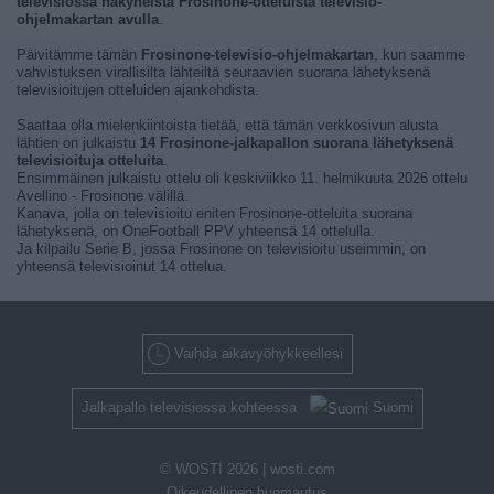
televisiossa näkyneistä Frosinone-otteluista televisio-
ohjelmakartan avulla
.
Päivitämme tämän
Frosinone-televisio-ohjelmakartan
, kun saamme
vahvistuksen virallisilta lähteiltä seuraavien suorana lähetyksenä
televisioitujen otteluiden ajankohdista.
Saattaa olla mielenkiintoista tietää, että tämän verkkosivun alusta
lähtien on julkaistu
14 Frosinone-jalkapallon suorana lähetyksenä
televisioituja otteluita
.
Ensimmäinen julkaistu ottelu oli keskiviikko 11. helmikuuta 2026 ottelu
Avellino - Frosinone välillä.
Kanava, jolla on televisioitu eniten Frosinone-otteluita suorana
lähetyksenä, on OneFootball PPV yhteensä 14 ottelulla.
Ja kilpailu Serie B, jossa Frosinone on televisioitu useimmin, on
yhteensä televisioinut 14 ottelua.
Vaihda aikavyöhykkeellesi
Jalkapallo televisiossa kohteessa
Suomi
© WOSTI 2026 |
wosti.com
Oikeudellinen huomautus