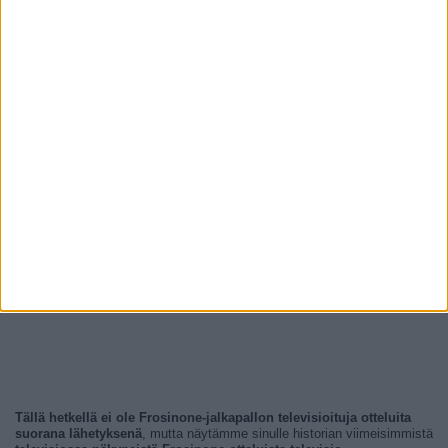
Tällä hetkellä ei ole Frosinone-jalkapallon televisioituja otteluita
suorana lähetyksenä
, mutta näytämme sinulle historian viimeisimmistä