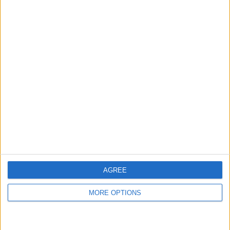
2
5
43
KILPAILUT
VS Monza
VASTUSTAJAT
RANKING JOUKKUEIDEN MUKAAN
Monza
5 (6,49%)
Empoli
4 (5,19%)
Lecce
3 (3,9%)
Modena
3 (3,9%)
Udinese
2 (2,6%)
Näytä täydellinen ranking
RANKING KILPAILUJEN MUKAAN
AGREE
Serie B
46 (59,74%)
Serie A
31 (40,26%)
MORE OPTIONS
Näytä täydellinen ranking