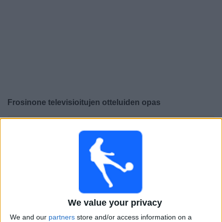
Widget
Frosinone
televisioitujen otteluiden opas
×
Frosinone:
Tällä hetkellä ei ole televisioituja pelejä. Voit
tarkistaa aiemmin televisioitujen otteluiden historian.
Perjantai, 8.5.2026
21.30
Serie B
We value your privacy
We and our
partners
store and/or access information on a
Frosinone