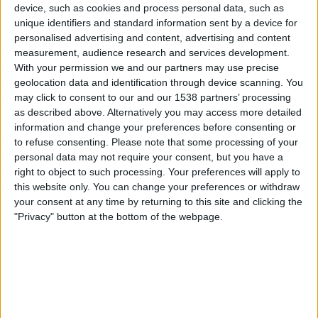
device, such as cookies and process personal data, such as
Mantova
unique identifiers and standard information sent by a device for
OneFootball PPV
personalised advertising and content, advertising and content
measurement, audience research and services development.
Perjantai, 1.5.2026
With your permission we and our partners may use precise
geolocation data and identification through device scanning. You
16.00
Serie B
may click to consent to our and our 1538 partners’ processing
as described above. Alternatively you may access more detailed
information and change your preferences before consenting or
Juve Stabia
to refuse consenting.
Please note that some processing of your
personal data may not require your consent, but you have a
Frosinone
right to object to such processing. Your preferences will apply to
OneFootball PPV
this website only. You can change your preferences or withdraw
your consent at any time by returning to this site and clicking the
Lauantai, 25.4.2026
"Privacy" button at the bottom of the webpage.
16.00
Serie B
Frosinone
Carrarese