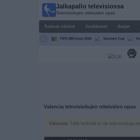
Jalkapallo televisiossa
Jalkapallo
Televisioitujen otteluiden opas
televisiossa
Televisioitujen
Tulevat ottelut
Joukkueet
Sarjat
otteluiden opas
FIFA MM-kisat 2026
Suomen Cup
Ka
Tulevat
ottelut
Joukkueet
Sarjat
TV-
Valencia
televisioitujen otteluiden opas
kanavat
Valencia:
Tällä hetkellä ei ole televisioituja p
Uutiset