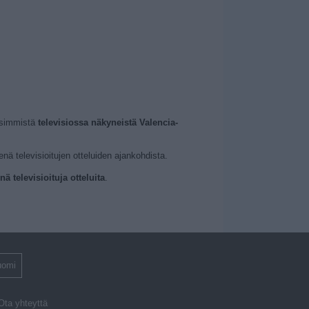
eisimmistä
televisiossa näkyneistä Valencia-
nä televisioitujen otteluiden ajankohdista.
ä televisioituja otteluita
.
uomi
Ota yhteyttä