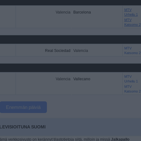
MTV
Valencia
Barcelona
Urheilu 1
MTV
Katsomo 2
MTV
Real Sociedad
Valencia
Katsomo 2
MTV
Valencia
Vallecano
Urheilu 1
MTV
Katsomo 2
Enemmän päiviä
LEVISIOITUNA SUOMI
tämä verkkosivusto on kerännyt tilastotietoja siitä, milloin ja missä
Jalkapallo