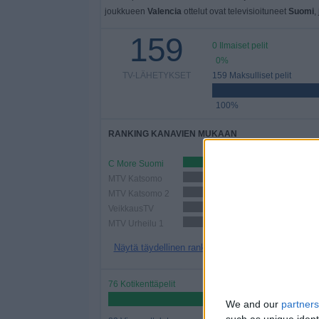
joukkueen
Valencia
ottelut ovat televisioituneet
Suomi
,
159
0 Ilmaiset pelit
0%
TV-LÄHETYKSET
159 Maksulliset pelit
100%
RANKING KANAVIEN MUKAAN
C More Suomi
47 (29,56%)
MTV Katsomo
40 (25,16%)
MTV Katsomo 2
37 (23,27%)
VeikkausTV
27 (16,98%)
MTV Urheilu 1
22 (13,84%)
Näytä täydellinen ranking
76 Kotikenttäpelit
47,8%
We and our
partners
such as unique ident