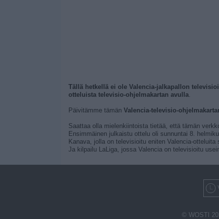
Tällä hetkellä ei ole Valencia-jalkapallon televisio
otteluista televisio-ohjelmakartan avulla
.
Päivitämme tämän
Valencia-televisio-ohjelmakarta
Saattaa olla mielenkiintoista tietää, että tämän verkk
Ensimmäinen julkaistu ottelu oli sunnuntai 8. helmikuu
Kanava, jolla on televisioitu eniten Valencia-ottelui
Ja kilpailu LaLiga, jossa Valencia on televisioitu use
© WOSTI 20