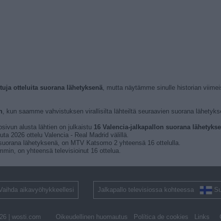
ituja otteluita suorana lähetyksenä
, mutta näytämme sinulle historian viim
n
, kun saamme vahvistuksen virallisilta lähteiltä seuraavien suorana lähetykse
osivun alusta lähtien on julkaistu
16 Valencia-jalkapallon suorana lähetyksen
ta 2026 ottelu Valencia - Real Madrid välillä.
ta suorana lähetyksenä, on MTV Katsomo 2 yhteensä 16 ottelulla.
immin, on yhteensä televisioinut 16 ottelua.
Vaihda aikavyöhykkeellesi
Jalkapallo televisiossa kohteessa
S
26 |
wosti.com
Oikeudellinen huomautus
Política de cookies
Links