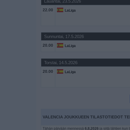
Lauantai, 23.5.2026
Widget
22.00
LaLiga
Sunnuntai, 17.5.2026
20.00
LaLiga
Torstai, 14.5.2026
20.00
LaLiga
VALENCIA JOUKKUEEN TILASTOTIEDOT TE
Tähän päivään mennessä
6.8.2026
ja siitä lähtien kun 