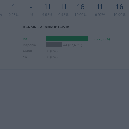
1
-
11
11
16
11
16
%
0,63%
- %
6,92%
6,92%
10,06%
6,92%
10,06%
RANKING AJANKOHTAISTA
Ilta
115 (72,33%)
Iltapäivä
44 (27,67%)
Aamu
0 (0%)
Yö
0 (0%)