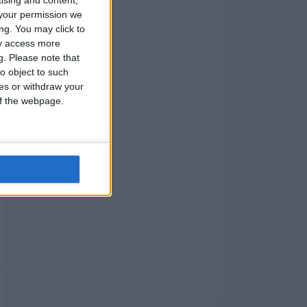
your permission we
ng. You may click to
ay access more
g.
Please note that
o object to such
ces or withdraw your
 of the webpage.