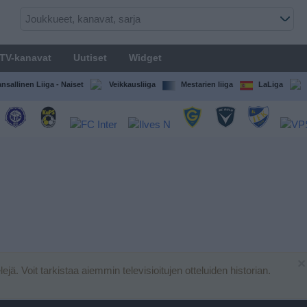
TV-kanavat
Uutiset
Widget
nsallinen Liiga - Naiset
Veikkausliiga
Mestarien liiga
LaLiga
×
elejä. Voit tarkistaa aiemmin televisioitujen otteluiden historian.