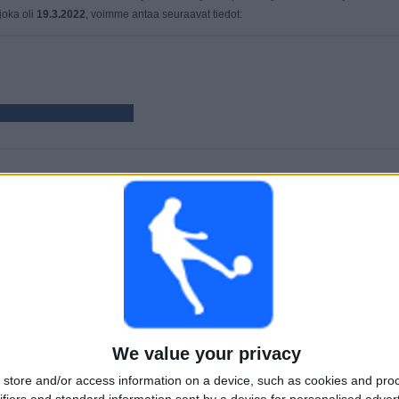
 joka oli
19.3.2022
, voimme antaa seuraavat tiedot:
PELIT
PÄIVÄT
YHTEENSÄ
159
1600
14
PERÄKKÄISET
ILMAISETTOMIA
TV-KANAVAT
MAKSUPELIT
PELIÄ
We value your privacy
YHTEENSÄ
MAKSIMI
YHTEENSÄ
store and/or access information on a device, such as cookies and pro
2
10
35
ifiers and standard information sent by a device for personalised adver