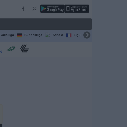
Valioliiga
Bundesliiga
Serie A
Ligue 1
Sarjat