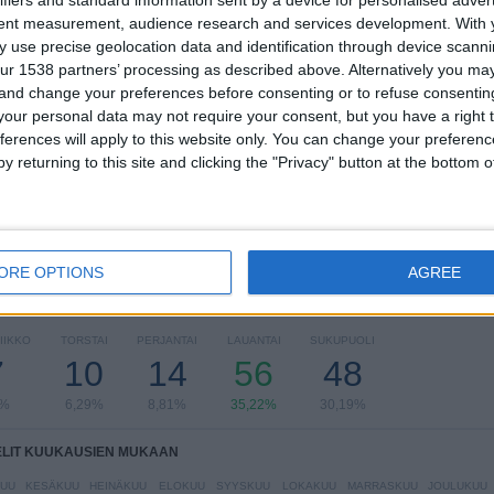
KILPAILUT
VS Celta Vigo
VASTUSTAJAT
tent measurement, audience research and services development.
With 
 use precise geolocation data and identification through device scanni
ur 1538 partners’ processing as described above. Alternatively you m
RANKING KILPAILUJEN MUKAAN
 and change your preferences before consenting or to refuse consentin
our personal data may not require your consent, but you have a right t
LaLiga
145 (91,19%)
ferences will apply to this website only. You can change your preferen
Copa del Rey
14 (8,81%)
y returning to this site and clicking the "Privacy" button at the bottom
Näytä täydellinen ranking
ORE OPTIONS
AGREE
LIT VIIKONPÄIVIEN MUKAAN
IIKKO
TORSTAI
PERJANTAI
LAUANTAI
SUKUPUOLI
7
10
14
56
48
4%
6,29%
8,81%
35,22%
30,19%
ELIT KUUKAUSIEN MUKAAN
UU
KESÄKUU
HEINÄKUU
ELOKUU
SYYSKUU
LOKAKUU
MARRASKUU
JOULUKUU