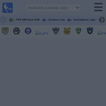
Jalkapallo
televisiossa
Televisioitujen
FIFA MM-kisat 2026
Suomen Cup
Kansallinen Liiga - Naiset
otteluiden opas
Tulevat
ottelut
Joukkueet
Sarjat
TV-
kanavat
Uutiset