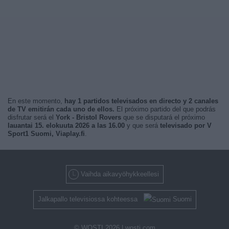
En este momento,
hay 1 partidos televisados en directo y 2 canales
de TV emitirán cada uno de ellos.
El próximo partido del que podrás
disfrutar será el
York - Bristol Rovers
que se disputará el próximo
lauantai 15. elokuuta 2026 a las 16.00
y que será
televisado por V
Sport1 Suomi, Viaplay.fi
.
Vaihda aikavyöhykkeellesi
Jalkapallo televisiossa kohteessa
Suomi
© WOSTI 2026 |
wosti.com