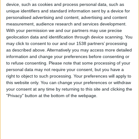
device, such as cookies and process personal data, such as
LEAGUE TWO TILASTOT TV:SSÄ SUOMI
unique identifiers and standard information sent by a device for
personalised advertising and content, advertising and content
Tänään,
7.8.2026
, ja siitä lähtien, kun tämä verkkosivusto alkoi kerätä
measurement, audience research and services development.
tilastotietoja siitä, milloin ja missä
Jalkapallo
kilpailun
League Two
ottelut
With your permission we and our partners may use precise
lähetetään
Suomi
, joka oli
21.3.2022
, voimme antaa seuraavat tiedot:
geolocation data and identification through device scanning. You
61
may click to consent to our and our 1538 partners’ processing
as described above. Alternatively you may access more detailed
information and change your preferences before consenting or
TV-LÄHETYKSET
to refuse consenting.
Please note that some processing of your
personal data may not require your consent, but you have a
0 Ilmaiset pelit
right to object to such processing. Your preferences will apply to
0%
this website only. You can change your preferences or withdraw
61 Maksulliset pelit
your consent at any time by returning to this site and clicking the
100%
"Privacy" button at the bottom of the webpage.
ENITEN TOISTETTU OTTELU
Chesterfield - Notts Co
3
VIIMEISIN ILMAINEN PELI