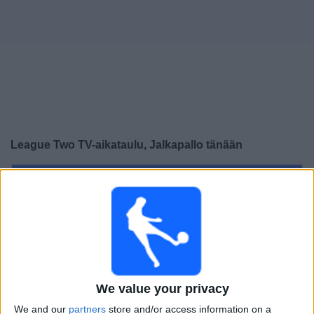
Widget
League Two TV-aikataulu, Jalkapallo tänään
Lauantai, 15.8.2026
17.00
League Two
York
Bristol Rovers
V Sport1 Suomi
Viaplay.fi
We value your privacy
We and our
partners
store and/or access information on a