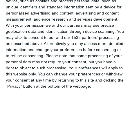
device, such as cookies and process personal data, such as
Viaplay.fi
V Sport2 Suomi
unique identifiers and standard information sent by a device for
personalised advertising and content, advertising and content
Lauantai, 6.9.2025
measurement, audience research and services development.
With your permission we and our partners may use precise
19.30
League Two
geolocation data and identification through device scanning. You
may click to consent to our and our 1538 partners’ processing
Bromley
as described above. Alternatively you may access more detailed
Gillingham FC
information and change your preferences before consenting or
V Sport1 Suomi
Viaplay.fi
to refuse consenting.
Please note that some processing of your
personal data may not require your consent, but you have a
right to object to such processing. Your preferences will apply to
Maanantai, 30.12.2024
this website only. You can change your preferences or withdraw
22.00
League Two
your consent at any time by returning to this site and clicking the
"Privacy" button at the bottom of the webpage.
AFC Wimbledon
Gillingham FC
Elisa Viihde
Enemmän päiviä