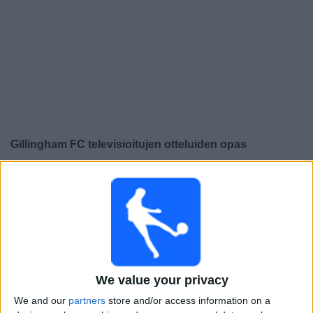
Widget
Gillingham FC
televisioitujen otteluiden opas
×
Gillingham FC:
Tällä hetkellä ei ole televisioituja pelejä.
Voit tarkistaa aiemmin televisioitujen otteluiden historian.
Lauantai, 15.11.2025
19.30
League Two
We value your privacy
Gillingham FC
We and our
partners
store and/or access information on a
Crawley