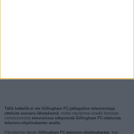
Tällä hetkellä ei ole Gillingham FC-jalkapallon televisioituja
otteluita suorana lähetyksenä
, mutta näytämme sinulle historian
viimeisimmistä
televisiossa näkyneistä Gillingham FC-otteluista
televisio-ohjelmakartan avulla
.
Päivitämme tämän
Gillingham FC-televisio-ohjelmakartan
, kun