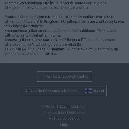
saamme vahvistuksen virallisilta lähteiltä seuraavien suorana
lähetyksenä televisioitujen otteluiden ajankohdista.
Saattaa olla mielenkiintoista tietää, että tämän verkkosivun alusta
lähtien on julkaistu
8 Gillingham FC-jalkapallon suorana lähetyksenä
televisioituja otteluita
.
Ensimmäinen julkaistu ottelu oli lauantai 30. huhtikuuta 2022 ottelu
Gillingham FC - Rotherham välillä.
Kanava, jolla on televisioitu eniten Gillingham FC-otteluita suorana
lähetyksenä, on Viaplay.fi yhteensä 5 ottelulla.
Ja kilpailu FA Cup, jossa Gillingham FC on televisioitu useimmin, on
yhteensä televisioinut 4 ottelua.
Vaihda aikavyöhykkeellesi
Jalkapallo televisiossa kohteessa
Suomi
© WOSTI 2026 |
wosti.com
Oikeudellinen huomautus
Política de cookies
Links