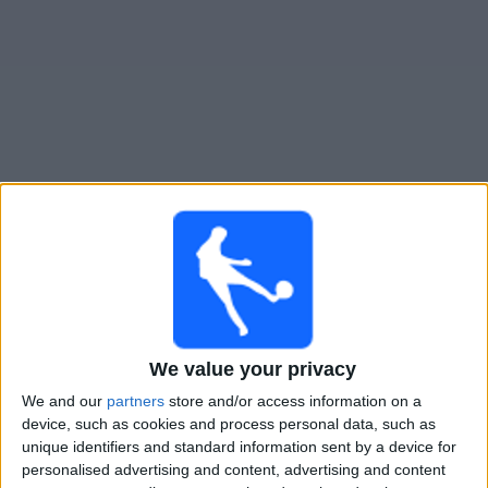
Widget
Cheltenham
televisioitujen otteluiden opas
×
Cheltenham:
Tällä hetkellä ei ole televisioituja pelejä.
Voit tarkistaa aiemmin televisioitujen otteluiden historian.
Maanantai, 10.11.2025
We value your privacy
We and our
partners
store and/or access information on a
22.00
League Two
device, such as cookies and process personal data, such as
unique identifiers and standard information sent by a device for
personalised advertising and content, advertising and content
Cheltenham