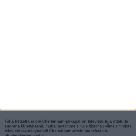
Tällä hetkellä ei ole Cheltenham-jalkapallon televisioituja otteluita
suorana lähetyksenä
, mutta näytämme sinulle historian viimeisimmistä
televisiossa näkyneistä Cheltenham-otteluista televisio-
ohjelmakartan avulla
.