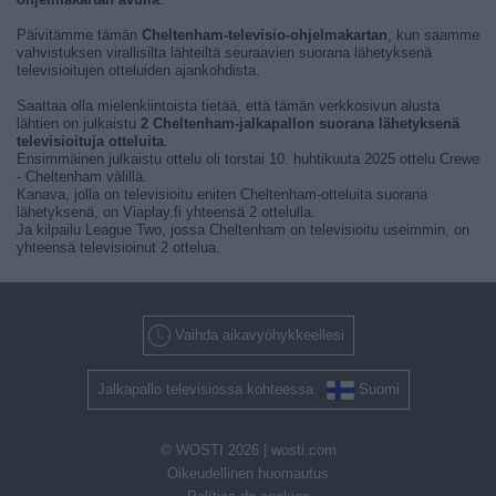
Päivitämme tämän
Cheltenham-televisio-ohjelmakartan
, kun saamme
vahvistuksen virallisilta lähteiltä seuraavien suorana lähetyksenä
televisioitujen otteluiden ajankohdista.
Saattaa olla mielenkiintoista tietää, että tämän verkkosivun alusta
lähtien on julkaistu
2 Cheltenham-jalkapallon suorana lähetyksenä
televisioituja otteluita
.
Ensimmäinen julkaistu ottelu oli torstai 10. huhtikuuta 2025 ottelu Crewe
- Cheltenham välillä.
Kanava, jolla on televisioitu eniten Cheltenham-otteluita suorana
lähetyksenä, on Viaplay.fi yhteensä 2 ottelulla.
Ja kilpailu League Two, jossa Cheltenham on televisioitu useimmin, on
yhteensä televisioinut 2 ottelua.
Vaihda aikavyöhykkeellesi
Jalkapallo televisiossa kohteessa
Suomi
© WOSTI 2026 |
wosti.com
Oikeudellinen huomautus