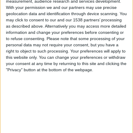
measurement, audience research and services development.
Notts Co
With your permission we and our partners may use precise
Viaplay.fi
V Sport2 Suomi
geolocation data and identification through device scanning. You
may click to consent to our and our 1538 partners’ processing
as described above. Alternatively you may access more detailed
Torstai, 10.4.2025
information and change your preferences before consenting or
22.00
League Two
to refuse consenting.
Please note that some processing of your
personal data may not require your consent, but you have a
right to object to such processing. Your preferences will apply to
this website only. You can change your preferences or withdraw
Crewe
your consent at any time by returning to this site and clicking the
Cheltenham
"Privacy" button at the bottom of the webpage.
V Sport Premium
Viaplay.fi
CHELTENHAM JOUKKUEEN TILASTOTIEDOT
TELEVISIOITUNA SUOMI
Tähän päivään mennessä
8.8.2026
ja siitä lähtien kun tämä verkkosivusto
on kerännyt tilastotietoja siitä, milloin ja missä
Jalkapallo
joukkueen
Cheltenham
ottelut ovat televisioituneet
Suomi
, joka oli
10.4.2025
,
voimme antaa seuraavat tiedot: