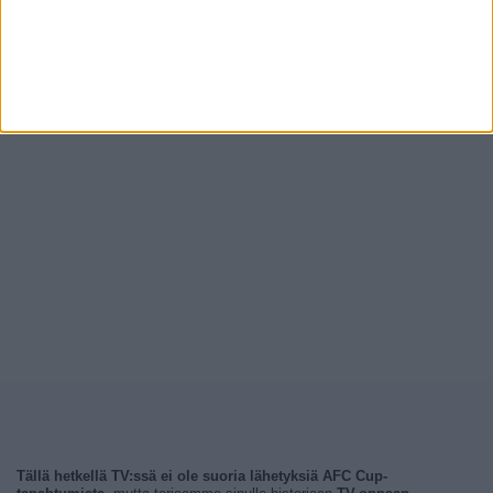
Tällä hetkellä TV:ssä ei ole suoria lähetyksiä AFC Cup-