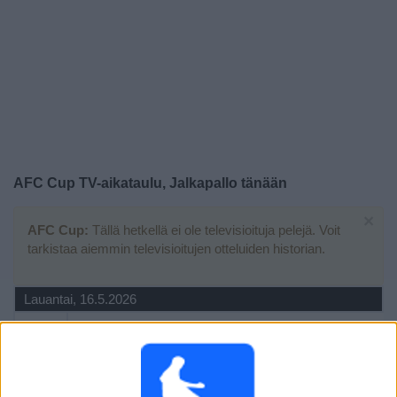
Widget
AFC Cup TV-aikataulu, Jalkapallo tänään
×
AFC Cup:
Tällä hetkellä ei ole televisioituja pelejä. Voit
tarkistaa aiemmin televisioitujen otteluiden historian.
Lauantai, 16.5.2026
20.45
AFC Cup
Finaali
Al Nassr