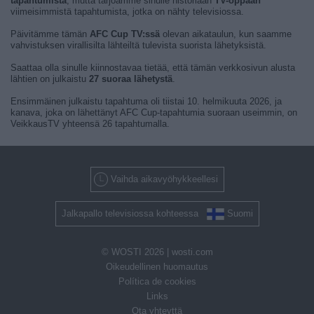
tapahtumista
, mutta tarjoamme sinulle historiaan
TV-oppaan
viimeisimmistä tapahtumista, jotka on nähty televisiossa.
Päivitämme tämän
AFC Cup TV:ssä
olevan aikataulun, kun saamme
vahvistuksen virallisilta lähteiltä tulevista suorista lähetyksistä.
Saattaa olla sinulle kiinnostavaa tietää, että tämän verkkosivun alusta
lähtien on julkaistu
27 suoraa lähetystä
.
Ensimmäinen julkaistu tapahtuma oli tiistai 10. helmikuuta 2026, ja
kanava, joka on lähettänyt AFC Cup-tapahtumia suoraan useimmin, on
VeikkausTV yhteensä 26 tapahtumalla.
Vaihda aikavyöhykkeellesi
Jalkapallo televisiossa kohteessa
Suomi
© WOSTI 2026 |
wosti.com
Oikeudellinen huomautus
Política de cookies
Links
Ota yhteyttä