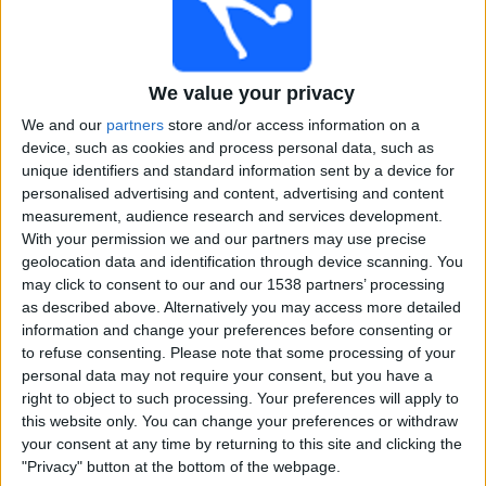
G-Osaka
The AFC Hub YouTube
VeikkausTV
We value your privacy
Sunnuntai, 19.4.2026
We and our
partners
store and/or access information on a
17.00
AFC Cup
device, such as cookies and process personal data, such as
unique identifiers and standard information sent by a device for
Al Wasl
personalised advertising and content, advertising and content
Al Nassr
measurement, audience research and services development.
VeikkausTV
With your permission we and our partners may use precise
22.00
geolocation data and identification through device scanning. You
AFC Cup
may click to consent to our and our 1538 partners’ processing
Al Ahli SC
as described above. Alternatively you may access more detailed
information and change your preferences before consenting or
Al-Hussein SC
to refuse consenting.
Please note that some processing of your
VeikkausTV
personal data may not require your consent, but you have a
right to object to such processing. Your preferences will apply to
Keskiviikko, 15.4.2026
this website only. You can change your preferences or withdraw
your consent at any time by returning to this site and clicking the
15.15
AFC Cup
"Privacy" button at the bottom of the webpage.