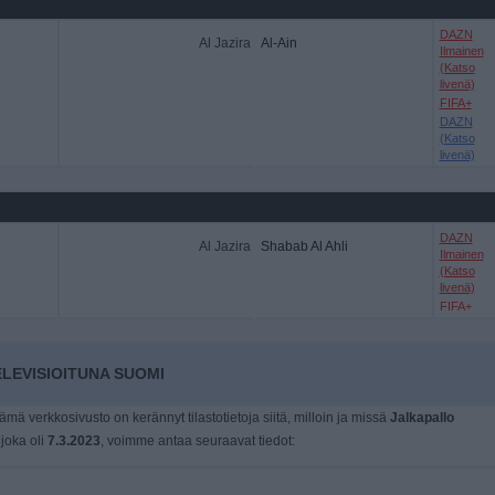
DAZN
Al Jazira
Al-Ain
Ilmainen
(Katso
livenä)
FIFA+
DAZN
(Katso
livenä)
DAZN
Al Jazira
Shabab Al Ahli
Ilmainen
(Katso
livenä)
FIFA+
LEVISIOITUNA SUOMI
tämä verkkosivusto on kerännyt tilastotietoja siitä, milloin ja missä
Jalkapallo
 joka oli
7.3.2023
, voimme antaa seuraavat tiedot: