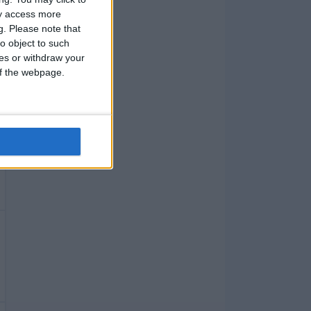
ay access more
g.
Please note that
o object to such
ces or withdraw your
 of the webpage.