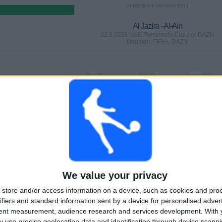
VIIMEISIN ILMAINEN PELI
Al Jazira - Al-Ain
22.5.2026 UAE President's Cup por DAZN
Ilmainen, FIFA+, DAZN
PELIT
PÄIVÄT
YHTEENSÄ
(85,71%)
0
78
4
PERÄKKÄISET
ILMAISETTOMIA
TV-KANAVAT
MAKSUPELIT
PELIÄ
YHTEENSÄ
MAKSIMI
YHTEENSÄ
1
2
5
We value your privacy
KILPAILUT
VS Sharjah FC
VASTUSTAJAT
store and/or access information on a device, such as cookies and pro
ifiers and standard information sent by a device for personalised adver
tent measurement, audience research and services development.
With 
RANKING KILPAILUJEN MUKAAN
 use precise geolocation data and identification through device scanni