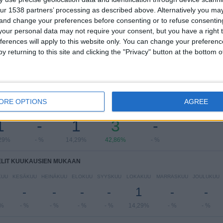
ur 1538 partners’ processing as described above. Alternatively you m
UAE President's Cup
7 (100%)
 and change your preferences before consenting or to refuse consentin
Näytä täydellinen ranking
our personal data may not require your consent, but you have a right t
ferences will apply to this website only. You can change your preferen
y returning to this site and clicking the "Privacy" button at the bottom
LIT VIIKONPÄIVIEN MUKAAN
ORE OPTIONS
AGREE
VIIKKO
TORSTAI
PERJANTAI
LAUANTAI
SUKUPUOLI
1
-
1
3
-
29%
- %
14,29%
42,86%
- %
ELIT KUUKAUSIEN MUKAAN
KUU
KESÄKUU
HEINÄKUU
ELOKUU
SYYSKUU
LOKAKUU
MARRASKUU
JOULUKUU
-
-
-
-
1
-
-
9%
- %
- %
- %
- %
14,29%
- %
- %