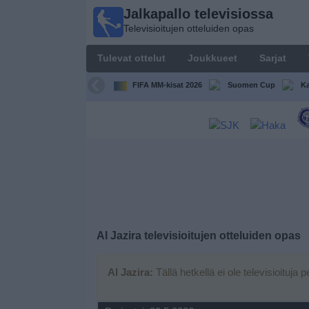
Jalkapallo televisiossa
Jalkapallo
Televisioitujen otteluiden opas
televisiossa
Televisioitujen
Tulevat ottelut
Joukkueet
Sarjat
otteluiden opas
FIFA MM-kisat 2026
Suomen Cup
Ka
Tulevat
ottelut
Joukkueet
Sarjat
TV-
Al Jazira
televisioitujen otteluiden opas
kanavat
Al Jazira:
Tällä hetkellä ei ole televisioituja p
Uutiset