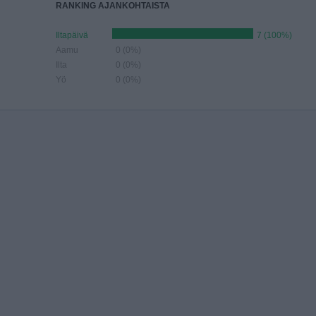
RANKING AJANKOHTAISTA
Iltapäivä
7 (100%)
Aamu
0 (0%)
Ilta
0 (0%)
Yö
0 (0%)