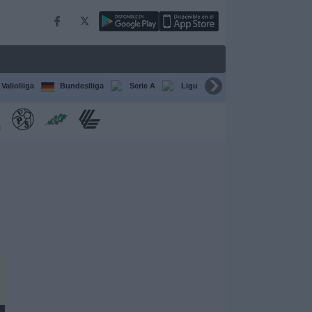
Valioliiga
Bundesliiga
Serie A
Ligue 1
Sarjat