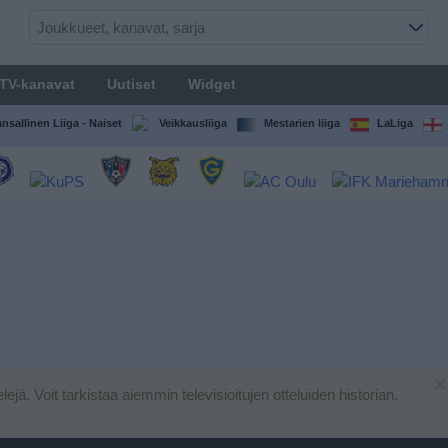
TV-kanavat
Uutiset
Widget
nsallinen Liiga - Naiset
Veikkausliiga
Mestarien liiga
LaLiga
×
elejä. Voit tarkistaa aiemmin televisioitujen otteluiden historian.