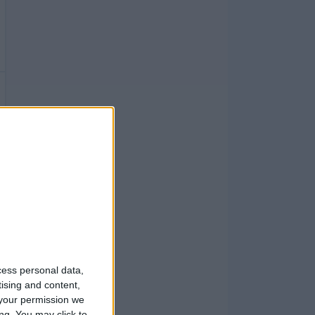
cess personal data,
tising and content,
your permission we
ng. You may click to