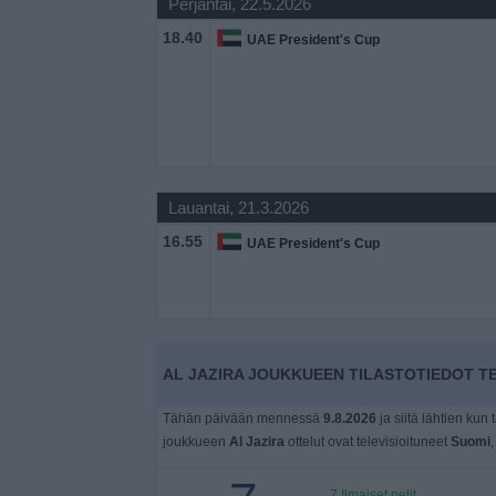
Perjantai, 22.5.2026
Widget
18.40
UAE President's Cup
Lauantai, 21.3.2026
16.55
UAE President's Cup
AL JAZIRA JOUKKUEEN TILASTOTIEDOT TE
Tähän päivään mennessä
9.8.2026
ja siitä lähtien kun 
joukkueen
Al Jazira
ottelut ovat televisioituneet
Suomi
,
7 Ilmaiset pelit