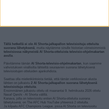
Tällä hetkellä ei ole Al Shorta-jalkapallon televisioituja otteluita
suorana lähetyksenä
, mutta näytämme sinulle historian viimeisimmistä
televisiossa näkyneistä Al Shorta-otteluista televisio-ohjelmakartan
avulla
.
Päivitämme tämän
Al Shorta-televisio-ohjelmakartan
, kun saamme
vahvistuksen virallisilta lähteiltä seuraavien suorana lähetyksenä
televisioitujen otteluiden ajankohdista.
Saattaa olla mielenkiintoista tietää, että tämän verkkosivun alusta
lähtien on julkaistu
2 Al Shorta-jalkapallon suorana lähetyksenä
televisioituja otteluita
.
Ensimmäinen julkaistu ottelu oli maanantai 9. helmikuuta 2026 ottelu
Nasaf Qarshi - Al Shorta välillä.
Kanava, jolla on televisioitu eniten Al Shorta-otteluita suorana
lähetyksenä, on The AFC Hub YouTube yhteensä 2 ottelulla.
Ja kilpailu AFC Champions League, jossa Al Shorta on televisioitu