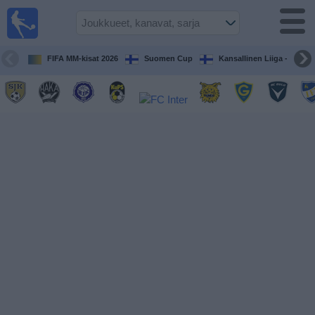
Jalkapallo
televisiossa
Televisioitujen
FIFA MM-kisat 2026
Suomen Cup
Kansallinen Liiga - Naiset
otteluiden opas
Tulevat
ottelut
Joukkueet
Sarjat
TV-
kanavat
Uutiset