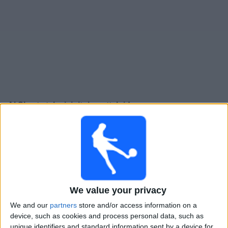
Widget
Al Shorta
televisioitujen otteluiden opas
×
Al Shorta:
Tällä hetkellä ei ole televisioituja pelejä. Voit
tarkistaa aiemmin televisioitujen otteluiden historian.
Maanantai, 16.2.2026
20.15
AFC Champions League
We value your privacy
We and our
partners
store and/or access information on a
Al Shorta
device, such as cookies and process personal data, such as
Al-Duhail SC
unique identifiers and standard information sent by a device for