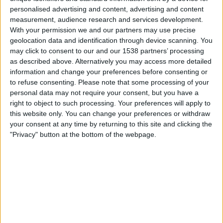
The AFC Hub YouTube
VeikkausTV
personalised advertising and content, advertising and content
measurement, audience research and services development.
With your permission we and our partners may use precise
Maanantai, 9.2.2026
geolocation data and identification through device scanning. You
15.45
AFC Champions League
may click to consent to our and our 1538 partners’ processing
as described above. Alternatively you may access more detailed
Nasaf Qarshi
information and change your preferences before consenting or
Al Shorta
to refuse consenting.
Please note that some processing of your
personal data may not require your consent, but you have a
The AFC Hub YouTube
VeikkausTV
right to object to such processing. Your preferences will apply to
this website only. You can change your preferences or withdraw
your consent at any time by returning to this site and clicking the
AL SHORTA JOUKKUEEN TILASTOTIEDOT
"Privacy" button at the bottom of the webpage.
TELEVISIOITUNA SUOMI
Tähän päivään mennessä
6.8.2026
ja siitä lähtien kun tämä verkkosivusto
on kerännyt tilastotietoja siitä, milloin ja missä
Jalkapallo
joukkueen
Al
Shorta
ottelut ovat televisioituneet
Suomi
, joka oli
16.9.2024
, voimme
antaa seuraavat tiedot:
15