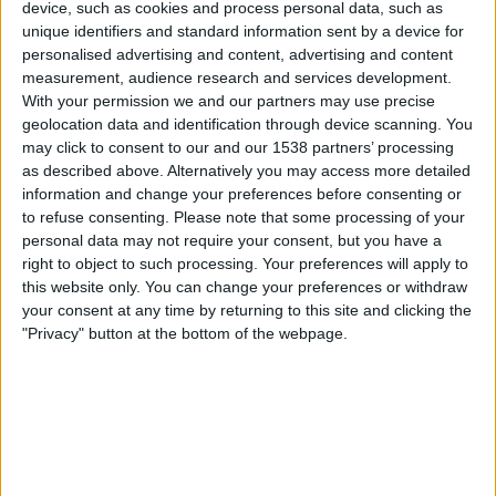
device, such as cookies and process personal data, such as
J.LEAGUE International YouTube
unique identifiers and standard information sent by a device for
personalised advertising and content, advertising and content
Keskiviikko, 13.5.2026
measurement, audience research and services development.
With your permission we and our partners may use precise
13.00
J1 League
geolocation data and identification through device scanning. You
may click to consent to our and our 1538 partners’ processing
Machida Zelvia
as described above. Alternatively you may access more detailed
Beleza N
information and change your preferences before consenting or
J.LEAGUE International YouTube
to refuse consenting.
Please note that some processing of your
personal data may not require your consent, but you have a
Sunnuntai, 3.5.2026
right to object to such processing. Your preferences will apply to
this website only. You can change your preferences or withdraw
10.00
J1 League
your consent at any time by returning to this site and clicking the
"Privacy" button at the bottom of the webpage.
Kashima
Machida Zelvia
J.LEAGUE International YouTube
Enemmän päiviä