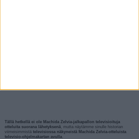
Tällä hetkellä ei ole Machida Zelvia-jalkapallon televisioituja
otteluita suorana lähetyksenä
, mutta näytämme sinulle historian
viimeisimmistä
televisiossa näkyneistä Machida Zelvia-otteluista
televisio-ohjelmakartan avulla
.