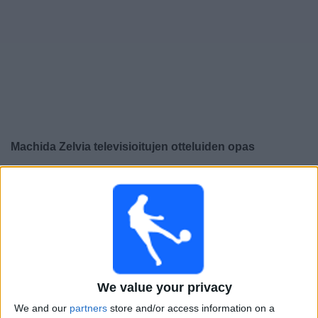
Widget
Machida Zelvia
televisioitujen otteluiden opas
×
Machida Zelvia:
Tällä hetkellä ei ole televisioituja pelejä.
Voit tarkistaa aiemmin televisioitujen otteluiden historian.
Perjantai, 22.5.2026
13.30
J1 League
We value your privacy
Machida Zelvia
We and our
partners
store and/or access information on a
Urawa