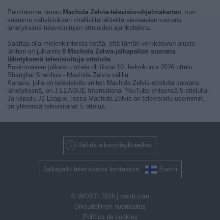
Päivitämme tämän
Machida Zelvia-televisio-ohjelmakartan
, kun
saamme vahvistuksen virallisilta lähteiltä seuraavien suorana
lähetyksenä televisioitujen otteluiden ajankohdista.
Saattaa olla mielenkiintoista tietää, että tämän verkkosivun alusta
lähtien on julkaistu
8 Machida Zelvia-jalkapallon suorana
lähetyksenä televisioituja otteluita
.
Ensimmäinen julkaistu ottelu oli tiistai 10. helmikuuta 2026 ottelu
Shanghai Shenhua - Machida Zelvia välillä.
Kanava, jolla on televisioitu eniten Machida Zelvia-otteluita suorana
lähetyksenä, on J.LEAGUE International YouTube yhteensä 5 ottelulla.
Ja kilpailu J1 League, jossa Machida Zelvia on televisioitu useimmin,
on yhteensä televisioinut 5 ottelua.
Vaihda aikavyöhykkeellesi
Jalkapallo televisiossa kohteessa
Suomi
© WOSTI 2026 |
wosti.com
Oikeudellinen huomautus
Política de cookies