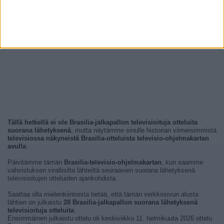
Tällä hetkellä ei ole Brasilia-jalkapallon televisioituja otteluita
suorana lähetyksenä
, mutta näytämme sinulle historian viimeisimmistä
televisiossa näkyneistä Brasilia-otteluista televisio-ohjelmakartan
avulla
.
Päivitämme tämän
Brasilia-televisio-ohjelmakartan
, kun saamme
vahvistuksen virallisilta lähteiltä seuraavien suorana lähetyksenä
televisioitujen otteluiden ajankohdista.
Saattaa olla mielenkiintoista tietää, että tämän verkkosivun alusta
lähtien on julkaistu
28 Brasilia-jalkapallon suorana lähetyksenä
televisioituja otteluita
.
Ensimmäinen julkaistu ottelu oli keskiviikko 11. helmikuuta 2026 ottelu