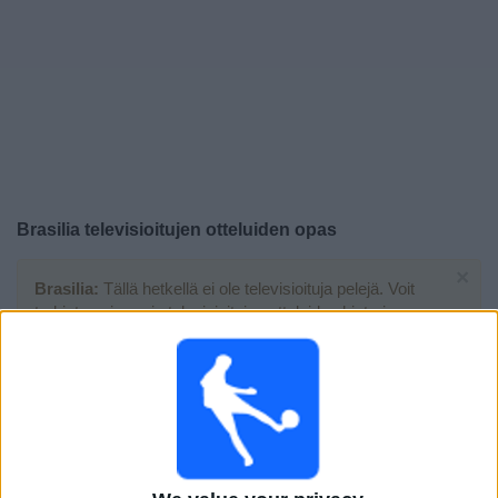
Widget
Brasilia
televisioitujen otteluiden opas
×
Brasilia:
Tällä hetkellä ei ole televisioituja pelejä. Voit
tarkistaa aiemmin televisioitujen otteluiden historian.
Sunnuntai, 5.7.2026
23.00
FIFA MM-kisat 2026
1/8-finaali