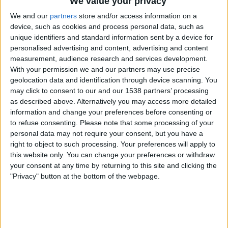
We value your privacy
We and our
partners
store and/or access information on a
Brasilia
device, such as cookies and process personal data, such as
Norja
unique identifiers and standard information sent by a device for
Yle TV2
Yle Areena
personalised advertising and content, advertising and content
measurement, audience research and services development.
Maanantai, 29.6.2026
With your permission we and our partners may use precise
geolocation data and identification through device scanning. You
20.00
FIFA MM-kisat 2026
may click to consent to our and our 1538 partners’ processing
1/16-finaali
as described above. Alternatively you may access more detailed
information and change your preferences before consenting or
to refuse consenting.
Please note that some processing of your
personal data may not require your consent, but you have a
Brasilia
right to object to such processing. Your preferences will apply to
this website only. You can change your preferences or withdraw
Japani
your consent at any time by returning to this site and clicking the
MTV3
MTV Urheilu 1
MTV Katsomo 2
"Privacy" button at the bottom of the webpage.
Torstai, 25.6.2026
01.00
FIFA MM-kisat 2026
Lohkovaihe