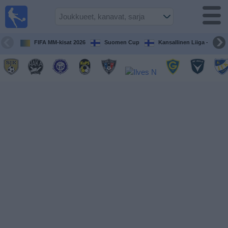
Jalkapallo
televisiossa
Televisioitujen
FIFA MM-kisat 2026
Suomen Cup
Kansallinen Liiga - Naiset
otteluiden opas
Tulevat
ottelut
Joukkueet
Sarjat
TV-
kanavat
Uutiset