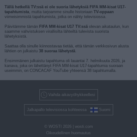
Tällä hetkellä TV:ssä ei ole suoria lähetyksiä FIFA MM-kisat U17-
tapahtumista
, mutta tarjoamme sinulle historiaan
TV-oppaan
viimeisimmistä tapahtumista, jotka on nähty televisiossa.
Päivitämme tämän
FIFA MM-kisat U17 TV:ssä
olevan aikataulun, kun
saamme vahvistuksen virallisilta lähteiltä tulevista suorista
lähetyksistä.
Saattaa olla sinulle kiinnostavaa tietää, että tämän verkkosivun alusta
lähtien on julkaistu
38 suoraa lähetystä
.
Ensimmäinen julkaistu tapahtuma oli lauantai 7. helmikuuta 2026, ja
kanava, joka on lähettänyt FIFA MM-kisat U17-tapahtumia suoraan
useimmin, on CONCACAF YouTube yhteensä 38 tapahtumalla.
Vaihda aikavyöhykkeellesi
Jalkapallo televisiossa kohteessa
Suomi
© WOSTI 2026 |
wosti.com
Oikeudellinen huomautus