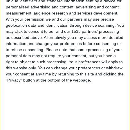
unique identifiers and standard information sent by a device for
personalised advertising and content, advertising and content
Kuuba
measurement, audience research and services development.
Belice
With your permission we and our partners may use precise
geolocation data and identification through device scanning. You
CONCACAF YouTube
may click to consent to our and our 1538 partners’ processing
00.00
FIFA MM-kisat U17
as described above. Alternatively you may access more detailed
Karsinta
information and change your preferences before consenting or
to refuse consenting.
Please note that some processing of your
Guyana
personal data may not require your consent, but you have a
Surinam
right to object to such processing. Your preferences will apply to
this website only. You can change your preferences or withdraw
CONCACAF YouTube
your consent at any time by returning to this site and clicking the
03.00
FIFA MM-kisat U17
"Privacy" button at the bottom of the webpage.
Karsinta
El Salvador
Curacao
CONCACAF YouTube
03.00
FIFA MM-kisat U17
Karsinta