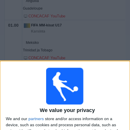
Anguilla
Guadeloupe
CONCACAF YouTube
01.00
FIFA MM-kisat U17
Karsinta
Meksiko
Trinidad ja Tobago
CONCACAF YouTube
03.00
FIFA MM-kisat U17
Karsinta
Panama
Nicaragua
CONCACAF YouTube
We value your privacy
Torstai, 12.2.2026
We and our
partners
store and/or access information on a
00.00
FIFA MM-kisat U17
device, such as cookies and process personal data, such as
Karsinta