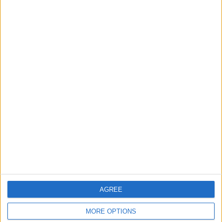
100%
0 Maksulliset pelit
0%
ENITEN TOISTETTU OTTELU
Yhdysvallat - Burkina Faso
2
VIIMEISIN ILMAINEN PELI
Panama - Nicaragua
13.2.2026 FIFA MM-kisat U17 por
CONCACAF YouTube
VIIMEINEN MAKSETTU OTTELU
-
- por
RANKING KANAVIEN MUKAAN
AGREE
FIFA+
155 (73,11%)
MORE OPTIONS
CONCACAF YouTube
56 (26,42%)