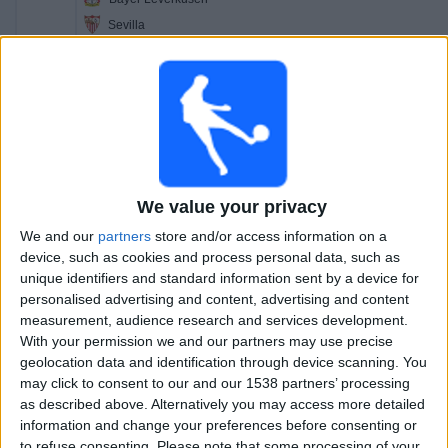
Sevilla
VeikkausTV
17.00
Ystävyysottelut
Tottenham
Getafe
VeikkausTV
We value your privacy
18.00
Ystävyysottelut
We and our
partners
store and/or access information on a
PSG
device, such as cookies and process personal data, such as
unique identifiers and standard information sent by a device for
Manchester Utd
personalised advertising and content, advertising and content
Ruutu
measurement, audience research and services development.
With your permission we and our partners may use precise
22.00
Ystävyysottelut
geolocation data and identification through device scanning. You
Barcelona
may click to consent to our and our 1538 partners’ processing
as described above. Alternatively you may access more detailed
Nottingham
information and change your preferences before consenting or
FC Barcelona PPV YouTube
to refuse consenting.
Please note that some processing of your