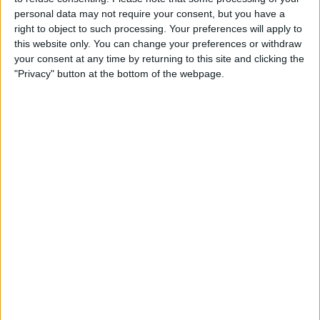
personal data may not require your consent, but you have a
23.00
Ystävyysottelut
right to object to such processing. Your preferences will apply to
Barcelona
this website only. You can change your preferences or withdraw
your consent at any time by returning to this site and clicking the
Udinese
"Privacy" button at the bottom of the webpage.
FC Barcelona PPV YouTube