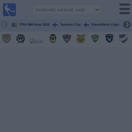
Jalkapallo
televisiossa
Televisioitujen
FIFA MM-kisat 2026
Suomen Cup
Kansallinen Liiga - Naiset
otteluiden opas
Tulevat
ottelut
Joukkueet
Sarjat
TV-
kanavat
Uutiset