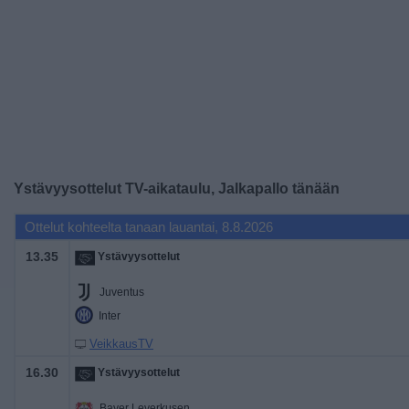
Widget
Ystävyysottelut TV-aikataulu, Jalkapallo tänään
Ottelut kohteelta tanaan lauantai, 8.8.2026
13.35
Ystävyysottelut
Juventus
Inter
VeikkausTV
16.30
Ystävyysottelut
Bayer Leverkusen