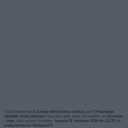
Tällä hetkellä
on 8 suoraa televisioitua ottelua, ja 3 TV-kanavaa
lähettää niistä jokaisen
. Seuraava peli, josta voit nauttia, on
Juventus
- Inter
, joka on ensi torstaina,
lauantai 8. elokuuta 2026 klo 12.35
, ja
jonka televisioi VeikkausTV
.