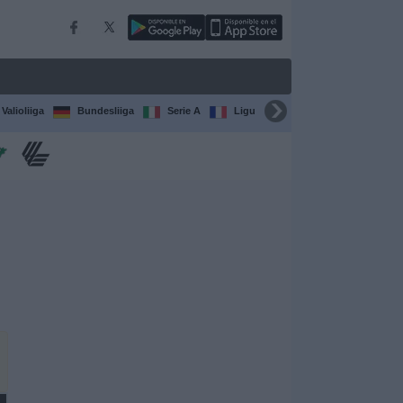
Valioliiga
Bundesliiga
Serie A
Ligue 1
Sarjat