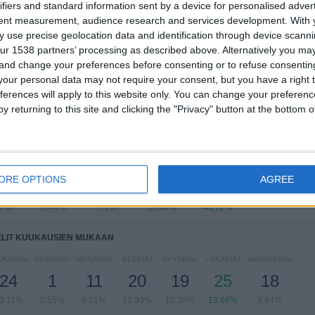
ifiers and standard information sent by a device for personalised adver
tent measurement, audience research and services development.
With 
Superliga
131 (71,58%)
 use precise geolocation data and identification through device scanni
Mestarien liiga
27 (14,75%)
ur 1538 partners’ processing as described above. Alternatively you m
Danish Cup
15 (8,2%)
 and change your preferences before consenting or to refuse consentin
Konferenssiliiga
8 (4,37%)
our personal data may not require your consent, but you have a right t
The Atlantic Cup
1 (0,55%)
ferences will apply to this website only. You can change your preferen
y returning to this site and clicking the "Privacy" button at the bottom
Näytä täydellinen ranking
LIT VIIKONPÄIVIEN MUKAAN
IIKKO
TORSTAI
PERJANTAI
LAUANTAI
SUKUPUOLI
ORE OPTIONS
AGREE
3
16
13
21
80
57%
8,74%
7,1%
11,48%
43,72%
ELIT KUUKAUSIEN MUKAAN
UKOKUU
KESÄKUU
HEINÄKUU
ELOKUU
SYYSKUU
LOKAKUU
MARRASKUU
24
1
11
20
19
25
18
3,11%
0,55%
6,01%
10,93%
10,38%
13,66%
9,84%