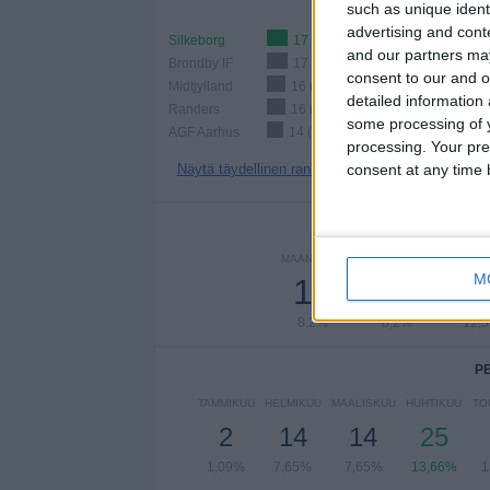
such as unique ident
advertising and con
Silkeborg
17 (9,29%)
and our partners may
Brondby IF
17 (9,29%)
consent to our and o
Midtjylland
16 (8,74%)
detailed information
Randers
16 (8,74%)
some processing of y
AGF Aarhus
14 (7,65%)
processing. Your pre
Näytä täydellinen ranking
consent at any time b
PE
MAANANTAI
TIISTAI
KESKIV
M
15
15
2
8,2%
8,2%
12,
P
TAMMIKUU
HELMIKUU
MAALISKUU
HUHTIKUU
TO
2
14
14
25
1,09%
7,65%
7,65%
13,66%
1