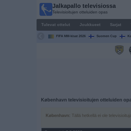
Jalkapallo televisiossa
Jalkapallo
Televisioitujen otteluiden opas
televisiossa
Televisioitujen
Tulevat ottelut
Joukkueet
Sarjat
otteluiden opas
FIFA MM-kisat 2026
Suomen Cup
Ka
Tulevat
ottelut
Joukkueet
Sarjat
TV-
København
televisioitujen otteluiden op
kanavat
København:
Tällä hetkellä ei ole televisioitu
Uutiset