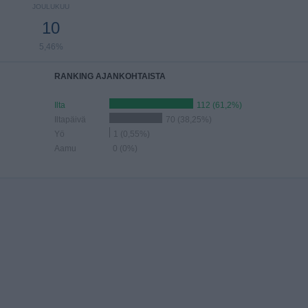
JOULUKUU
10
5,46%
RANKING AJANKOHTAISTA
Ilta
112 (61,2%)
Iltapäivä
70 (38,25%)
Yö
1 (0,55%)
Aamu
0 (0%)