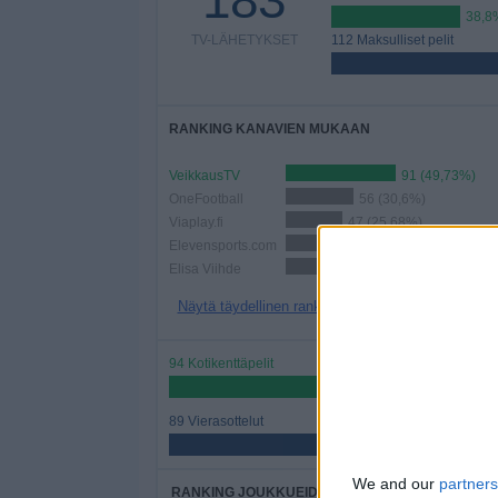
183
38,8
TV-LÄHETYKSET
112 Maksulliset pelit
RANKING KANAVIEN MUKAAN
VeikkausTV
91 (49,73%)
OneFootball
56 (30,6%)
Viaplay.fi
47 (25,68%)
Elevensports.com
38 (20,77%)
Elisa Viihde
31 (16,94%)
Näytä täydellinen ranking
94 Kotikenttäpelit
51,37%
89 Vierasottelut
48,63%
We and our
partners
RANKING JOUKKUEIDEN MUKAAN