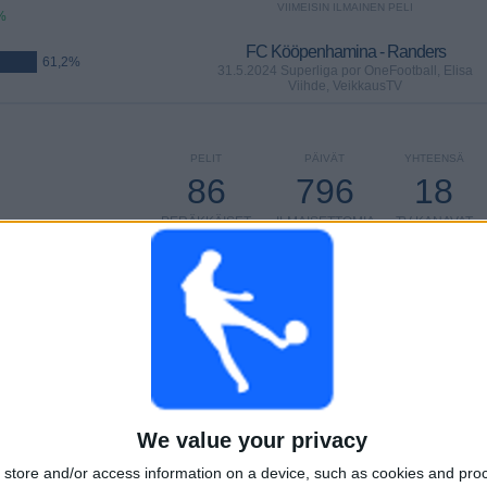
VIIMEISIN ILMAINEN PELI
%
FC Kööpenhamina - Randers
61,2%
31.5.2024 Superliga por OneFootball, Elisa
Viihde, VeikkausTV
PELIT
PÄIVÄT
YHTEENSÄ
86
796
18
PERÄKKÄISET
ILMAISETTOMIA
TV-KANAVAT
MAKSUPELIT
PELIÄ
YHTEENSÄ
MAKSIMI
YHTEENSÄ
6
17
42
KILPAILUT
VS Silkeborg
VASTUSTAJAT
We value your privacy
store and/or access information on a device, such as cookies and pro
RANKING KILPAILUJEN MUKAAN