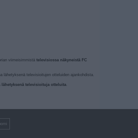
orian viimeisimmistä
televisiossa näkyneistä FC
a lähetyksenä televisioitujen otteluiden ajankohdista.
ähetyksenä televisioituja otteluita
.
uomi