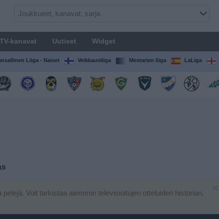
TV-kanavat
Uutiset
Widget
nsallinen Liiga - Naiset
Veikkausliiga
Mestarien liiga
LaLiga
as
×
ja pelejä. Voit tarkistaa aiemmin televisioitujen otteluiden historian.