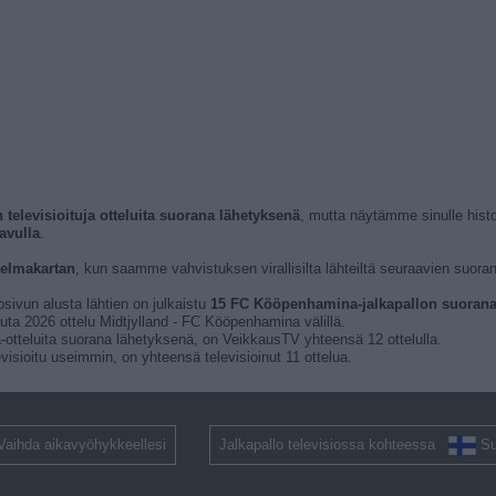
televisioituja otteluita suorana lähetyksenä
, mutta näytämme sinulle hist
avulla
.
jelmakartan
, kun saamme vahvistuksen virallisilta lähteiltä seuraavien suoran
osivun alusta lähtien on julkaistu
15 FC Kööpenhamina-jalkapallon suorana l
uta 2026 ottelu Midtjylland - FC Kööpenhamina välillä.
-otteluita suorana lähetyksenä, on VeikkausTV yhteensä 12 ottelulla.
isioitu useimmin, on yhteensä televisioinut 11 ottelua.
Vaihda aikavyöhykkeellesi
Jalkapallo televisiossa kohteessa
S