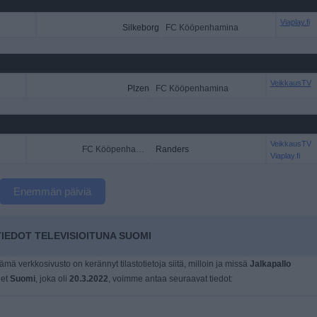
Viaplay.fi
Silkeborg
FC Kööpenhamina
VeikkausTV
Plzen
FC Kööpenhamina
VeikkausTV
FC Kööpenhamina
Randers
Viaplay.fi
Enemmän päiviä
EDOT TELEVISIOITUNA SUOMI
tämä verkkosivusto on kerännyt tilastotietoja siitä, milloin ja missä
Jalkapallo
eet
Suomi
, joka oli
20.3.2022
, voimme antaa seuraavat tiedot: