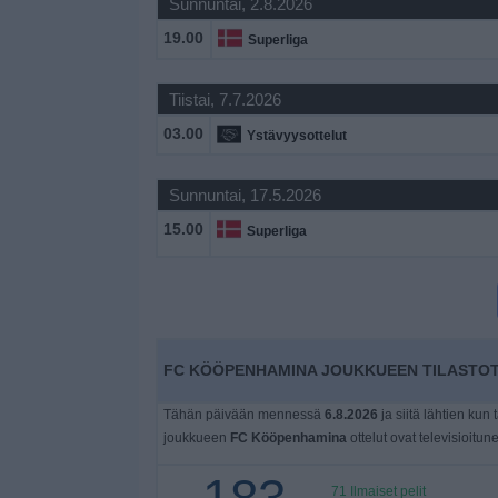
Sunnuntai, 2.8.2026
Widget
19.00
Superliga
Tiistai, 7.7.2026
03.00
Ystävyysottelut
Sunnuntai, 17.5.2026
15.00
Superliga
FC KÖÖPENHAMINA JOUKKUEEN TILASTOTI
Tähän päivään mennessä
6.8.2026
ja siitä lähtien kun 
joukkueen
FC Kööpenhamina
ottelut ovat televisioitun
71 Ilmaiset pelit