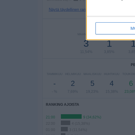
Näytä täydellinen ranking
PE
M
MAANANTAI
TIISTAI
KESKIV
3
1
11,54%
3,85%
3,8
P
TAMMIKUU
HELMIKUU
MAALISKUU
HUHTIKUU
TOUKO
-
2
5
4
6
- %
7,69%
19,23%
15,38%
23,08
RANKING AJOISTA
21:00
9 (34,62%)
22:00
4 (15,38%)
01:00
3 (11,54%)