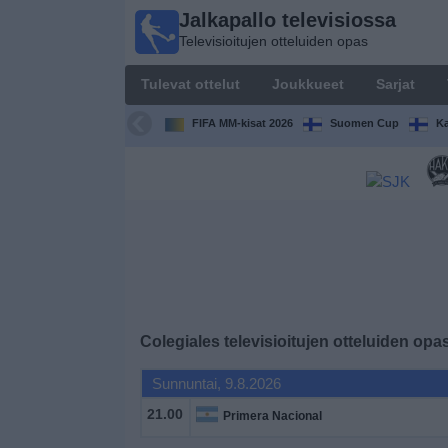
Jalkapallo televisiossa
Jalkapallo
Televisioitujen otteluiden opas
televisiossa
Televisioitujen
Tulevat ottelut
Joukkueet
Sarjat
otteluiden opas
FIFA MM-kisat 2026
Suomen Cup
Ka
Tulevat
ottelut
Joukkueet
Sarjat
TV-
Colegiales
televisioitujen otteluiden opa
kanavat
Sunnuntai, 9.8.2026
Uutiset
21.00
Primera Nacional