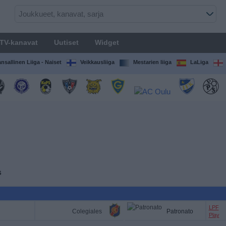
TV-kanavat
Uutiset
Widget
nsallinen Liiga - Naiset
Veikkausliiga
Mestarien liiga
LaLiga
s
LPF
Colegiales
Patronato
Play