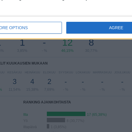
LIT VIIKONPÄIVIEN MUKAAN
ORE OPTIONS
AGREE
IIKKO
TORSTAI
PERJANTAI
LAUANTAI
SUKUPUOLI
1
1
-
12
8
5%
3,85%
- %
46,15%
30,77%
ELIT KUUKAUSIEN MUKAAN
KUU
KESÄKUU
HEINÄKUU
ELOKUU
SYYSKUU
LOKAKUU
MARRASKUU
JOULUKUU
3
4
2
-
-
-
-
%
11,54%
15,38%
7,69%
- %
- %
- %
- %
RANKING AJANKOHTAISTA
Ilta
17 (65,38%)
Yö
8 (30,77%)
Iltapäivä
1 (3,85%)