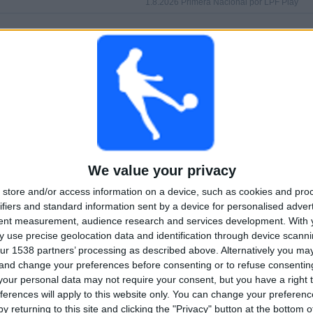
1.8.2026 Primera Nacional por LPF Play
PELIT
PÄIVÄT
YHTEENSÄ
0
5
2
PERÄKKÄISET
ILMAISETTOMIA
TV-KANAVAT
MAKSUPELIT
PELIÄ
YHTEENSÄ
MAKSIMI
YHTEENSÄ
2
3
19
We value your privacy
KILPAILUT
VS Quilmes
VASTUSTAJAT
store and/or access information on a device, such as cookies and pro
ifiers and standard information sent by a device for personalised adver
tent measurement, audience research and services development.
With 
RANKING KILPAILUJEN MUKAAN
 use precise geolocation data and identification through device scanni
ur 1538 partners’ processing as described above. Alternatively you m
Primera Nacional
25 (96,15%)
 and change your preferences before consenting or to refuse consentin
Ystävyysottelut
1 (3,85%)
our personal data may not require your consent, but you have a right t
Näytä täydellinen ranking
ferences will apply to this website only. You can change your preferen
y returning to this site and clicking the "Privacy" button at the bottom