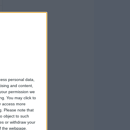
cess personal data,
tising and content,
your permission we
ng. You may click to
ay access more
g.
Please note that
o object to such
ces or withdraw your
 of the webpage.