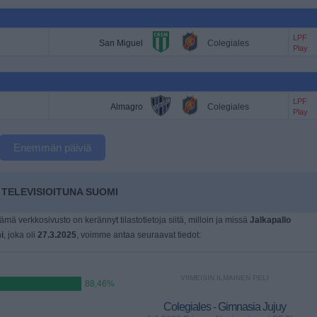
LPF
San Miguel
Colegiales
Play
LPF
Almagro
Colegiales
Play
Enemmän päiviä
TELEVISIOITUNA SUOMI
tämä verkkosivusto on kerännyt tilastotietoja siitä, milloin ja missä
Jalkapallo
i
, joka oli
27.3.2025
, voimme antaa seuraavat tiedot:
VIIMEISIN ILMAINEN PELI
88,46%
Colegiales - Gimnasia Jujuy