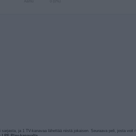
Aamu
0 (0%)
i sarjasta, ja 1 TV-kanavaa lähettää niistä jokaisen. Seuraava peli, josta voit 
y
LPF Play-kanavalta
.