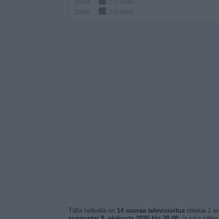
03:00
2 (7,69%)
20:00
2 (7,69%)
Tällä hetkellä on
14 suoraa televisioitua
ottelua 1 er
sunnuntai 9. elokuuta 2026 klo 20.00
, ja joka näky