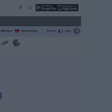
Valioliiga
Bundesliiga
Serie A
Ligue 1
Sarjat