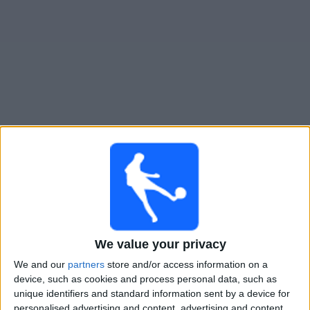
Widget
San Martin Tucuman
televisioitujen otteluiden opas
Maanantai, 10.8.2026
00.00
Primera Nacional
San Martin Tucuman
San Martin S.J.
We value your privacy
LPF Play
We and our
partners
store and/or access information on a
device, such as cookies and process personal data, such as
unique identifiers and standard information sent by a device for
Maanantai, 17.8.2026
personalised advertising and content, advertising and content