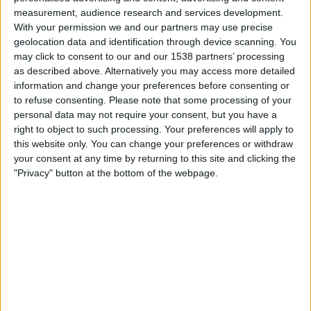
00.00
Primera Nacional
measurement, audience research and services development.
With your permission we and our partners may use precise
San Martin Tucuman
geolocation data and identification through device scanning. You
Deportivo Madryn
may click to consent to our and our 1538 partners’ processing
as described above. Alternatively you may access more detailed
LPF Play
information and change your preferences before consenting or
to refuse consenting.
Please note that some processing of your
Sunnuntai, 23.8.2026
personal data may not require your consent, but you have a
right to object to such processing. Your preferences will apply to
21.00
Primera Nacional
this website only. You can change your preferences or withdraw
your consent at any time by returning to this site and clicking the
Chacarita Juniors
"Privacy" button at the bottom of the webpage.
San Martin Tucuman
LPF Play
SAN MARTIN TUCUMAN JOUKKUEEN TILASTOTIEDOT
TELEVISIOITUNA SUOMI
Tähän päivään mennessä
6.8.2026
ja siitä lähtien kun tämä verkkosivusto
on kerännyt tilastotietoja siitä, milloin ja missä
Jalkapallo
joukkueen
San