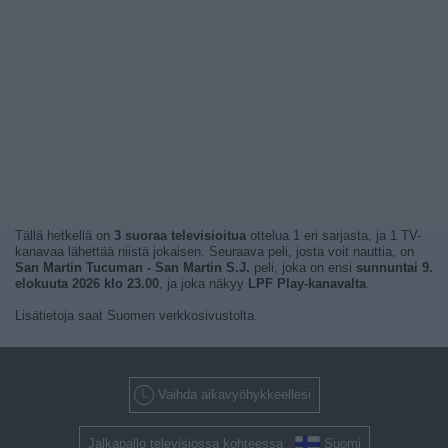
Tällä hetkellä on
3 suoraa televisioitua
ottelua 1 eri sarjasta, ja 1 TV-
kanavaa lähettää niistä jokaisen. Seuraava peli, josta voit nauttia, on
San Martin Tucuman - San Martin S.J.
peli, joka on ensi
sunnuntai 9.
elokuuta 2026 klo 23.00
, ja joka näkyy
LPF Play-kanavalta
.
Lisätietoja saat Suomen verkkosivustolta.
Vaihda aikavyöhykkeellesi
Jalkapallo televisiossa kohteessa
Suomi