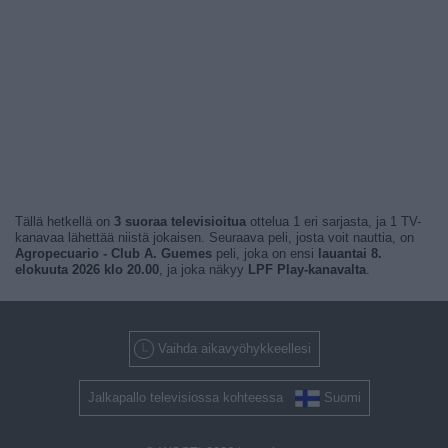
Tällä hetkellä on
3 suoraa televisioitua
ottelua 1 eri sarjasta, ja 1 TV-
kanavaa lähettää niistä jokaisen. Seuraava peli, josta voit nauttia, on
Agropecuario - Club A. Guemes
peli, joka on ensi
lauantai 8.
elokuuta 2026 klo 20.00
, ja joka näkyy
LPF Play-kanavalta
.
Vaihda aikavyöhykkeellesi
Jalkapallo televisiossa kohteessa
Suomi