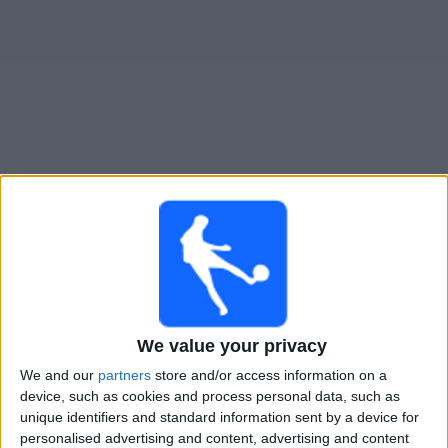
Widget
Agropecuario
televisioitujen otteluiden opas
Lauantai, 8.8.2026
21.00
Primera Nacional
Agropecuario
We value your privacy
Club A. Guemes
We and our
partners
store and/or access information on a
LPF Play
device, such as cookies and process personal data, such as
unique identifiers and standard information sent by a device for
Lauantai, 15.8.2026
personalised advertising and content, advertising and content