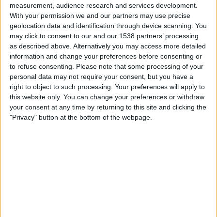
21.00
measurement, audience research and services development.
Primera Nacional
With your permission we and our partners may use precise
Agropecuario
geolocation data and identification through device scanning. You
may click to consent to our and our 1538 partners’ processing
Ciudad de Bolivar
as described above. Alternatively you may access more detailed
LPF Play
information and change your preferences before consenting or
to refuse consenting.
Please note that some processing of your
Lauantai, 22.8.2026
personal data may not require your consent, but you have a
right to object to such processing. Your preferences will apply to
23.00
Primera Nacional
this website only. You can change your preferences or withdraw
your consent at any time by returning to this site and clicking the
Tristan Suarez
"Privacy" button at the bottom of the webpage.
Agropecuario
LPF Play
AGROPECUARIO JOUKKUEEN TILASTOTIEDOT
TELEVISIOITUNA SUOMI
Tähän päivään mennessä
6.8.2026
ja siitä lähtien kun tämä verkkosivusto
on kerännyt tilastotietoja siitä, milloin ja missä
Jalkapallo
joukkueen