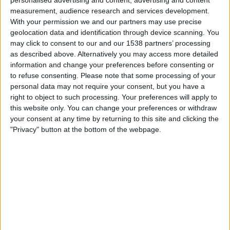
personalised advertising and content, advertising and content
21.00
Primera Nacional
measurement, audience research and services development.
With your permission we and our partners may use precise
Estudiantes BA
geolocation data and identification through device scanning. You
Chacarita Juniors
may click to consent to our and our 1538 partners’ processing
as described above. Alternatively you may access more detailed
LPF Play
information and change your preferences before consenting or
to refuse consenting.
Please note that some processing of your
Keskiviikko, 19.8.2026
personal data may not require your consent, but you have a
21.00
right to object to such processing. Your preferences will apply to
Primera Nacional
this website only. You can change your preferences or withdraw
Chacarita Juniors
your consent at any time by returning to this site and clicking the
"Privacy" button at the bottom of the webpage.
Club A. Guemes
LPF Play
Enemmän päiviä
CHACARITA JUNIORS JOUKKUEEN TILASTOTIEDOT
TELEVISIOITUNA SUOMI