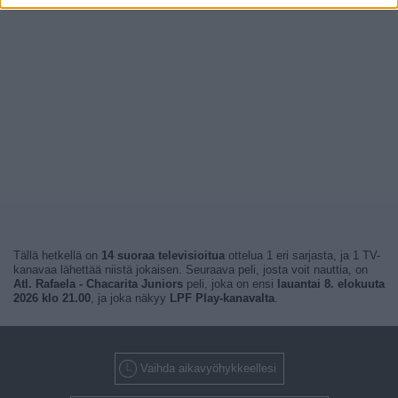
Tällä hetkellä on
14 suoraa televisioitua
ottelua 1 eri sarjasta, ja 1 TV-
kanavaa lähettää niistä jokaisen. Seuraava peli, josta voit nauttia, on
Atl. Rafaela - Chacarita Juniors
peli, joka on ensi
lauantai 8. elokuuta
2026 klo 21.00
, ja joka näkyy
LPF Play-kanavalta
.
Vaihda aikavyöhykkeellesi