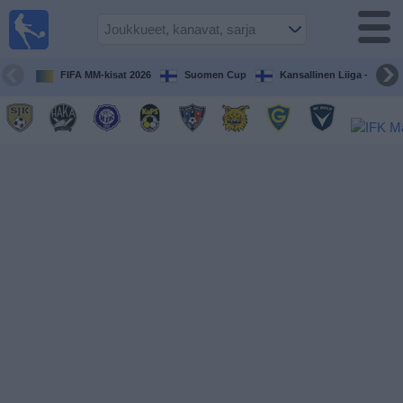
Jalkapallo
televisiossa
Televisioitujen
FIFA MM-kisat 2026
Suomen Cup
Kansallinen Liiga - Naiset
otteluiden opas
Tulevat
ottelut
Joukkueet
Sarjat
TV-
kanavat
Uutiset