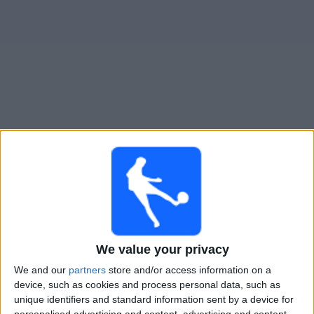
Widget
Chacarita Juniors
televisioitujen otteluiden opas
Huomenna lauantai, 8.8.2026
22.00
Primera Nacional
Atl. Rafaela
Chacarita Juniors
We value your privacy
LPF Play
We and our
partners
store and/or access information on a
device, such as cookies and process personal data, such as
Lauantai, 15.8.2026
unique identifiers and standard information sent by a device for