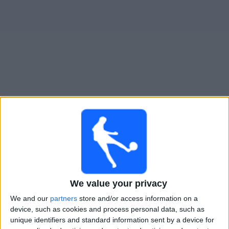
Widget
Estudiantes BA
televisioitujen otteluiden opas
Ottelut kohteelta tanaan lauantai, 8.8.2026
21.00
Primera Nacional
Estudiantes BA
Deportivo Madryn
We value your privacy
LPF Play
We and our
partners
store and/or access information on a
device, such as cookies and process personal data, such as
Lauantai, 15.8.2026
unique identifiers and standard information sent by a device for