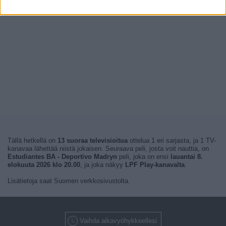
Tällä hetkellä on
13 suoraa televisioitua
ottelua 1 eri sarjasta, ja 1 TV-
kanavaa lähettää niistä jokaisen. Seuraava peli, josta voit nauttia, on
Estudiantes BA - Deportivo Madryn
peli, joka on ensi
lauantai 8.
elokuuta 2026 klo 20.00
, ja joka näkyy
LPF Play-kanavalta
.
Lisätietoja saat Suomen verkkosivustolta.
Vaihda aikavyöhykkeellesi