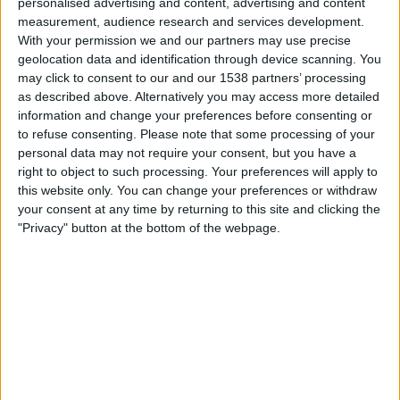
personalised advertising and content, advertising and content
21.00
Primera Nacional
measurement, audience research and services development.
With your permission we and our partners may use precise
Estudiantes BA
geolocation data and identification through device scanning. You
Chacarita Juniors
may click to consent to our and our 1538 partners’ processing
LPF Play
as described above. Alternatively you may access more detailed
information and change your preferences before consenting or
to refuse consenting.
Please note that some processing of your
Lauantai, 22.8.2026
personal data may not require your consent, but you have a
23.00
Primera Nacional
right to object to such processing. Your preferences will apply to
this website only. You can change your preferences or withdraw
CA Central Norte
your consent at any time by returning to this site and clicking the
Estudiantes BA
"Privacy" button at the bottom of the webpage.
LPF Play
Enemmän päiviä
ESTUDIANTES BA JOUKKUEEN TILASTOTIEDOT
TELEVISIOITUNA SUOMI