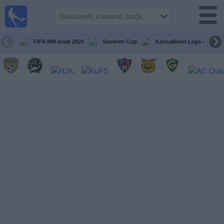
Jalkapallo
televisiossa
Televisioitujen
FIFA MM-kisat 2026
Suomen Cup
Kansallinen Liiga - Naiset
otteluiden opas
Tulevat
ottelut
Joukkueet
Sarjat
TV-
kanavat
Uutiset