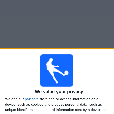
Widget
Almirante Brown
televisioitujen otteluiden opas
Sunnuntai, 16.8.2026
21.00
Primera Nacional
Tristan Suarez
Almirante Brown
We value your privacy
LPF Play
We and our
partners
store and/or access information on a
device, such as cookies and process personal data, such as
Lauantai, 22.8.2026
unique identifiers and standard information sent by a device for