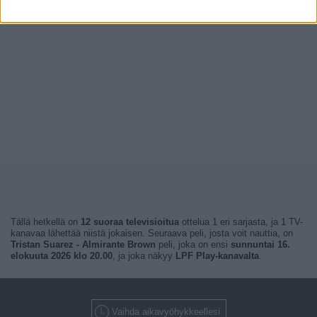
Tällä hetkellä on
12 suoraa televisioitua
ottelua 1 eri sarjasta, ja 1 TV-
kanavaa lähettää niistä jokaisen. Seuraava peli, josta voit nauttia, on
Tristan Suarez - Almirante Brown
peli, joka on ensi
sunnuntai 16.
elokuuta 2026 klo 20.00
, ja joka näkyy
LPF Play-kanavalta
.
Vaihda aikavyöhykkeellesi