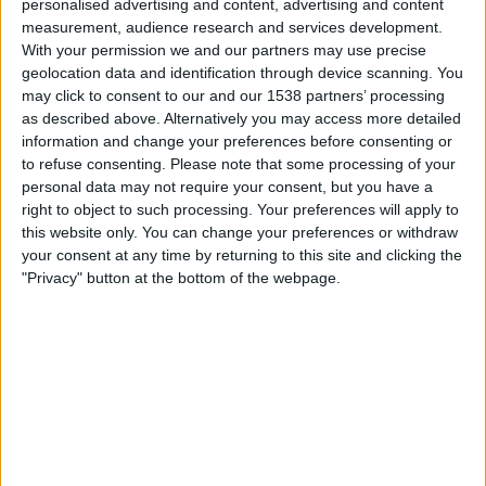
personalised advertising and content, advertising and content
21.30
Primera Nacional
measurement, audience research and services development.
With your permission we and our partners may use precise
Def. de Belgrano
geolocation data and identification through device scanning. You
Almirante Brown
may click to consent to our and our 1538 partners’ processing
LPF Play
as described above. Alternatively you may access more detailed
information and change your preferences before consenting or
to refuse consenting.
Please note that some processing of your
Lauantai, 29.8.2026
personal data may not require your consent, but you have a
23.00
Primera Nacional
right to object to such processing. Your preferences will apply to
this website only. You can change your preferences or withdraw
Almirante Brown
your consent at any time by returning to this site and clicking the
Deportivo Madryn
"Privacy" button at the bottom of the webpage.
LPF Play
Enemmän päiviä
ALMIRANTE BROWN JOUKKUEEN TILASTOTIEDOT
TELEVISIOITUNA SUOMI