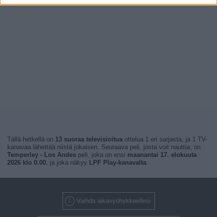
Tällä hetkellä on
13 suoraa televisioitua
ottelua 1 eri sarjasta, ja 1 TV-
kanavaa lähettää niistä jokaisen. Seuraava peli, josta voit nauttia, on
Temperley - Los Andes
peli, joka on ensi
maanantai 17. elokuuta
2026 klo 0.00
, ja joka näkyy
LPF Play-kanavalta
.
Vaihda aikavyöhykkeellesi