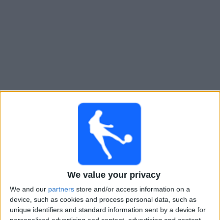
Widget
Los Andes
televisioitujen otteluiden opas
Maanantai, 17.8.2026
01.00
Primera Nacional
Temperley
Los Andes
We value your privacy
LPF Play
We and our
partners
store and/or access information on a
device, such as cookies and process personal data, such as
Lauantai, 22.8.2026
unique identifiers and standard information sent by a device for