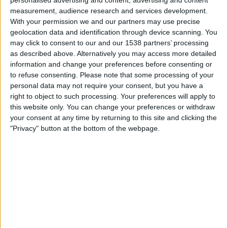
personalised advertising and content, advertising and content
22.00
Primera Nacional
measurement, audience research and services development.
With your permission we and our partners may use precise
Chaco For Ever
geolocation data and identification through device scanning. You
Los Andes
may click to consent to our and our 1538 partners’ processing
as described above. Alternatively you may access more detailed
LPF Play
information and change your preferences before consenting or
to refuse consenting.
Please note that some processing of your
Lauantai, 29.8.2026
personal data may not require your consent, but you have a
23.00
right to object to such processing. Your preferences will apply to
Primera Nacional
this website only. You can change your preferences or withdraw
Los Andes
your consent at any time by returning to this site and clicking the
"Privacy" button at the bottom of the webpage.
Acassuso
LPF Play
Enemmän päiviä
LOS ANDES JOUKKUEEN TILASTOTIEDOT
TELEVISIOITUNA SUOMI