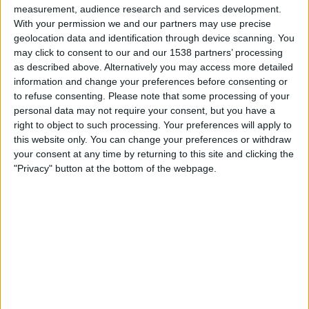
21.00
Primera Nacional
measurement, audience research and services development.
With your permission we and our partners may use precise
Acassuso
geolocation data and identification through device scanning. You
may click to consent to our and our 1538 partners’ processing
Godoy Cruz
as described above. Alternatively you may access more detailed
LPF Play
information and change your preferences before consenting or
to refuse consenting.
Please note that some processing of your
Keskiviikko, 26.8.2026
personal data may not require your consent, but you have a
right to object to such processing. Your preferences will apply to
21.00
Primera Nacional
this website only. You can change your preferences or withdraw
your consent at any time by returning to this site and clicking the
Acassuso
"Privacy" button at the bottom of the webpage.
San Telmo
LPF Play
Enemmän päiviä
ACASSUSO JOUKKUEEN TILASTOTIEDOT
TELEVISIOITUNA SUOMI