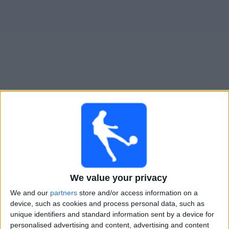
Widget
Acassuso
televisioitujen otteluiden opas
Perjantai, 14.8.2026
21.00
Primera Nacional
Acassuso
We value your privacy
Midland
We and our
partners
store and/or access information on a
LPF Play
device, such as cookies and process personal data, such as
unique identifiers and standard information sent by a device for
Perjantai, 21.8.2026
personalised advertising and content, advertising and content