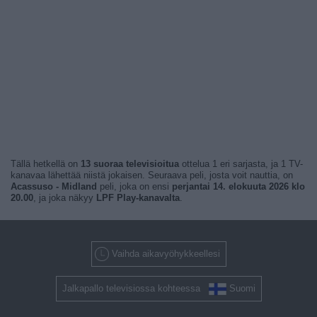
Tällä hetkellä on
13 suoraa televisioitua
ottelua 1 eri sarjasta, ja 1 TV-
kanavaa lähettää niistä jokaisen. Seuraava peli, josta voit nauttia, on
Acassuso - Midland
peli, joka on ensi
perjantai 14. elokuuta 2026 klo
20.00
, ja joka näkyy
LPF Play-kanavalta
.
Vaihda aikavyöhykkeellesi
Jalkapallo televisiossa kohteessa
Suomi