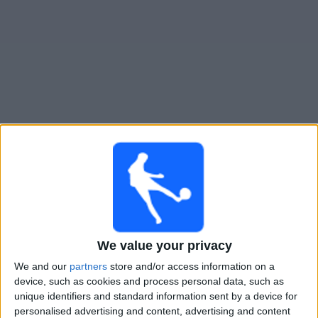
Widget
Ciudad de Bolivar
televisioitujen otteluiden opas
Lauantai, 8.8.2026
21.00
Primera Nacional
Almirante Brown
We value your privacy
Ciudad de Bolivar
We and our
partners
store and/or access information on a
LPF Play
device, such as cookies and process personal data, such as
unique identifiers and standard information sent by a device for
Lauantai, 15.8.2026
personalised advertising and content, advertising and content