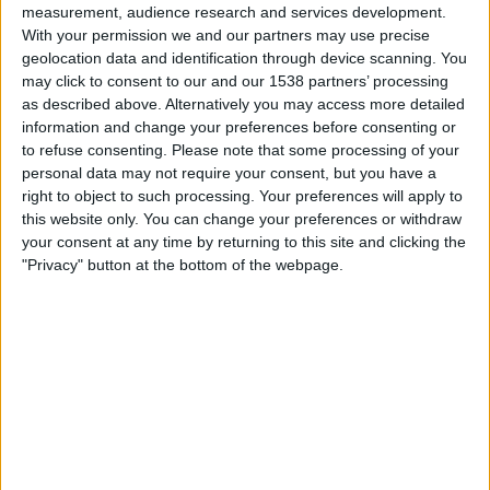
21.00
measurement, audience research and services development.
Primera Nacional
With your permission we and our partners may use precise
Agropecuario
geolocation data and identification through device scanning. You
may click to consent to our and our 1538 partners’ processing
Ciudad de Bolivar
as described above. Alternatively you may access more detailed
LPF Play
information and change your preferences before consenting or
to refuse consenting.
Please note that some processing of your
Lauantai, 22.8.2026
personal data may not require your consent, but you have a
right to object to such processing. Your preferences will apply to
23.00
Primera Nacional
this website only. You can change your preferences or withdraw
your consent at any time by returning to this site and clicking the
Ciudad de Bolivar
"Privacy" button at the bottom of the webpage.
Racing Córdoba
LPF Play
CIUDAD DE BOLIVAR JOUKKUEEN TILASTOTIEDOT
TELEVISIOITUNA SUOMI
Tähän päivään mennessä
6.8.2026
ja siitä lähtien kun tämä verkkosivusto
on kerännyt tilastotietoja siitä, milloin ja missä
Jalkapallo
joukkueen