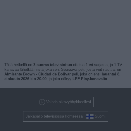
Tällä hetkellä on
3 suoraa televisioitua
ottelua 1 eri sarjasta, ja 1 TV-
kanavaa lähettää niistä jokaisen. Seuraava peli, josta voit nauttia, on
Almirante Brown - Ciudad de Bolivar
peli, joka on ensi
lauantai 8.
elokuuta 2026 klo 20.00
, ja joka näkyy
LPF Play-kanavalta
.
Vaihda aikavyöhykkeellesi
Jalkapallo televisiossa kohteessa
Suomi