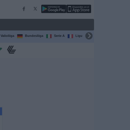
Valioliiga
Bundesliiga
Serie A
Ligue 1
Sarjat