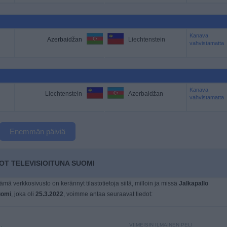
Kanava
Azerbaidžan
Liechtenstein
vahvistamatta
Kanava
Liechtenstein
Azerbaidžan
vahvistamatta
Enemmän päiviä
OT TELEVISIOITUNA SUOMI
tämä verkkosivusto on kerännyt tilastotietoja siitä, milloin ja missä
Jalkapallo
omi
, joka oli
25.3.2022
, voimme antaa seuraavat tiedot:
VIIMEISIN ILMAINEN PELI