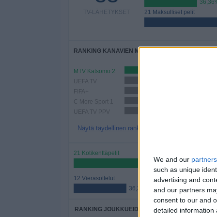
36,36
TV-LÄHETYKSET
21 Maksulliset pelit
RANKING KANAVIEN MUKAAN
MTV Katsomo 2
10 (30,3%)
UEFA TV
6 (18,18%)
FIFA+
6 (18,18%)
C More Sport 1
5 (15,15%)
UEFA TV PPV
5 (15,15%)
Näytä täydellinen ranking
21 Kotikenttäpelit
We and our
partners
63,64%
such as unique ident
12 Vierasottelut
advertising and con
36,36%
and our partners may
consent to our and o
RANKING JOUKKUEIDEN MUKAAN
detailed information