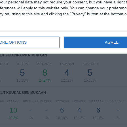
our personal data may not require your consent, but you have a right t
FIFA MM-kisat 2026
8 (24,24%)
ferences will apply to this website only. You can change your preferen
UEFA EURO 2028
7 (21,21%)
y returning to this site and clicking the "Privacy" button at the bottom
UEFA Nations League
6 (18,18%)
Ystävyysottelut
5 (15,15%)
UEFA Nations League - Naiset
3 (9,09%)
Näytä täydellinen ranking
ORE OPTIONS
AGREE
LIT VIIKONPÄIVIEN MUKAAN
IIKKO
TORSTAI
PERJANTAI
LAUANTAI
SUKUPUOLI
-
5
8
4
5
%
15,15%
24,24%
12,12%
15,15%
ELIT KUUKAUSIEN MUKAAN
UU
KESÄKUU
HEINÄKUU
ELOKUU
SYYSKUU
LOKAKUU
MARRASKUU
JOULUKUU
10
-
-
6
4
6
-
30,3%
- %
- %
18,18%
12,12%
18,18%
- %