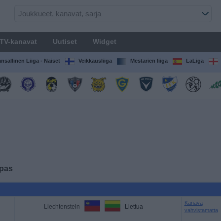
TV-kanavat
Uutiset
Widget
nsallinen Liiga - Naiset
Veikkausliiga
Mestarien liiga
LaLiga
opas
Kanava
Liechtenstein
Liettua
vahvistamatta