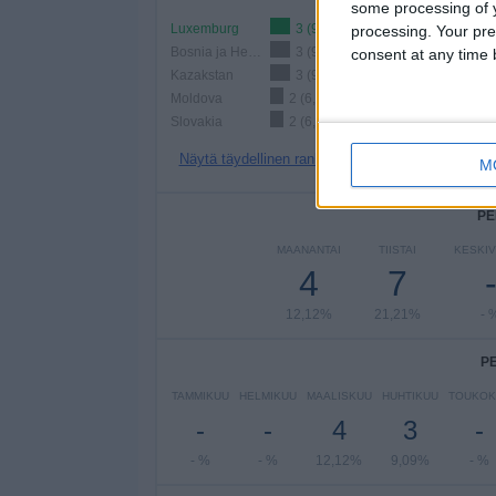
some processing of y
Luxemburg
3 (9,09%)
processing. Your pre
Bosnia ja Hertsegovina
3 (9,09%)
consent at any time b
Kazakstan
3 (9,09%)
Moldova
2 (6,06%)
Slovakia
2 (6,06%)
Näytä täydellinen ranking
M
PE
MAANANTAI
TIISTAI
KESKIV
4
7
12,12%
21,21%
- 
P
TAMMIKUU
HELMIKUU
MAALISKUU
HUHTIKUU
TOUKOK
-
-
4
3
-
- %
- %
12,12%
9,09%
- %