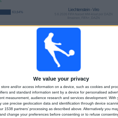
%
Liechtenstein - Viro
63,64%
5.6.2026 FIFA Naiset MM-kisat por DAZN
Ilmainen, FIFA+, DAZN
PELIT
PÄIVÄT
YHTEENSÄ
1
61
13
PERÄKKÄISET
ILMAISETTOMIA
TV-KANAVAT
MAKSUPELIT
PELIÄ
We value your privacy
YHTEENSÄ
MAKSIMI
YHTEENSÄ
store and/or access information on a device, such as cookies and pro
7
3
21
ifiers and standard information sent by a device for personalised adver
tent measurement, audience research and services development.
With 
KILPAILUT
VS Luxemburg
VASTUSTAJAT
 use precise geolocation data and identification through device scanni
ur 1538 partners’ processing as described above. Alternatively you m
RANKING KILPAILUJEN MUKAAN
 and change your preferences before consenting or to refuse consentin