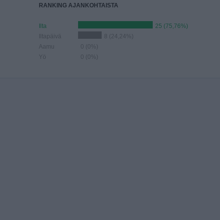
RANKING AJANKOHTAISTA
Ilta
25 (75,76%)
Iltapäivä
8 (24,24%)
Aamu
0 (0%)
Yö
0 (0%)