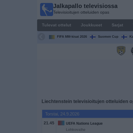
Jalkapallo televisiossa
Jalkapallo
Televisioitujen otteluiden opas
televisiossa
Televisioitujen
Tulevat ottelut
Joukkueet
Sarjat
otteluiden opas
FIFA MM-kisat 2026
Suomen Cup
Ka
Tulevat
ottelut
Joukkueet
Sarjat
TV-
Liechtenstein
televisioitujen otteluiden 
kanavat
Torstai, 24.9.2026
Uutiset
21.45
UEFA Nations League
Lohkovaihe