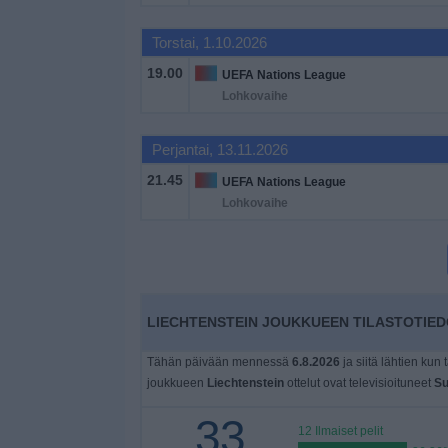
Widget
Torstai, 1.10.2026
19.00
UEFA Nations League
Lohkovaihe
Perjantai, 13.11.2026
21.45
UEFA Nations League
Lohkovaihe
LIECHTENSTEIN JOUKKUEEN TILASTOTIED
Tähän päivään mennessä
6.8.2026
ja siitä lähtien kun 
joukkueen
Liechtenstein
ottelut ovat televisioituneet
Su
33
12 Ilmaiset pelit