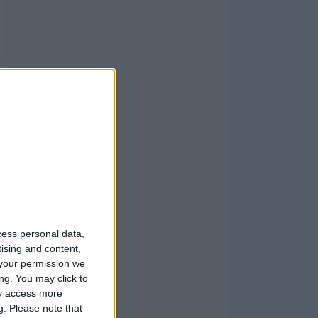
cess personal data,
tising and content,
your permission we
ng. You may click to
ay access more
g.
Please note that