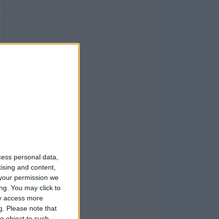
cess personal data,
tising and content,
your permission we
ng. You may click to
ay access more
g.
Please note that
o object to such