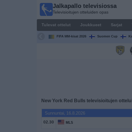
Jalkapallo televisiossa
Jalkapallo
Televisioitujen otteluiden opas
televisiossa
Televisioitujen
Tulevat ottelut
Joukkueet
Sarjat
otteluiden opas
FIFA MM-kisat 2026
Suomen Cup
Ka
Tulevat
ottelut
Joukkueet
Sarjat
TV-
New York Red Bulls
televisioitujen ottel
kanavat
Sunnuntai, 16.8.2026
Uutiset
02.30
MLS