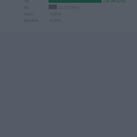
Yö
136 (86,62%)
Ilta
21 (13,38%)
Aamu
0 (0%)
Iltapäivä
0 (0%)