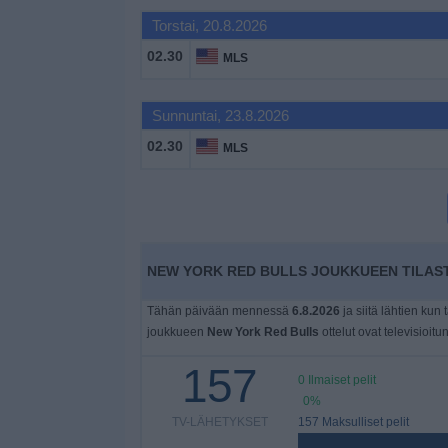
Widget
Torstai, 20.8.2026
02.30
MLS
Sunnuntai, 23.8.2026
02.30
MLS
NEW YORK RED BULLS JOUKKUEEN TILAST
Tähän päivään mennessä
6.8.2026
ja siitä lähtien kun 
joukkueen
New York Red Bulls
ottelut ovat televisioitu
157
0 Ilmaiset pelit
0%
TV-LÄHETYKSET
157 Maksulliset pelit