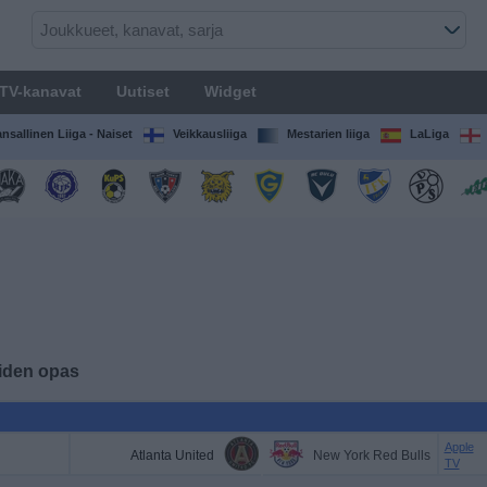
TV-kanavat
Uutiset
Widget
nsallinen Liiga - Naiset
Veikkausliiga
Mestarien liiga
LaLiga
uiden opas
Apple
Atlanta United
New York Red Bulls
TV