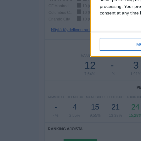
processing. Your pre
CF Montreal
10 (6,37%)
consent at any time b
Columbus Crew
10 (6,37%)
Orlando City
10 (6,37%)
Näytä täydellinen ranking
M
PE
MAANANTAI
TIISTAI
KESKIVII
12
-
3
7,64%
- %
1,91
P
TAMMIKUU
HELMIKUU
MAALISKUU
HUHTIKUU
TOUKOK
-
4
15
21
24
- %
2,55%
9,55%
13,38%
15,29
RANKING AJOISTA