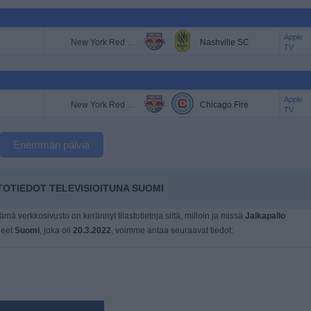
Apple
New York Red Bulls
Nashville SC
TV
Apple
New York Red Bulls
Chicago Fire
TV
Enemmän päiviä
OTIEDOT TELEVISIOITUNA SUOMI
tämä verkkosivusto on kerännyt tilastotietoja siitä, milloin ja missä
Jalkapallo
neet
Suomi
, joka oli
20.3.2022
, voimme antaa seuraavat tiedot: