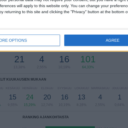
ferences will apply to this website only. You can change your preferen
Näytä täydellinen ranking
y returning to this site and clicking the "Privacy" button at the bottom
ORE OPTIONS
AGREE
LIT VIIKONPÄIVIEN MUKAAN
KKO
TORSTAI
PERJANTAI
LAUANTAI
SUKUPUOLI
21
4
16
101
%
13,38%
2,55%
10,19%
64,33%
ELIT KUUKAUSIEN MUKAAN
UU
KESÄKUU
HEINÄKUU
ELOKUU
SYYSKUU
LOKAKUU
MARRASKUU
JOULUKUU
15
24
20
16
13
4
1
%
9,55%
15,29%
12,74%
10,19%
8,28%
2,55%
0,64%
RANKING AJANKOHTAISTA