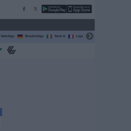
Valioliiga
Bundesliiga
Serie A
Ligue 1
Sarjat