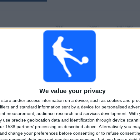
PELIT
PÄIVÄT
YHTEENSÄ
)
157
1599
5
PERÄKKÄISET
ILMAISETTOMIA
TV-KANAVAT
MAKSUPELIT
PELIÄ
YHTEENSÄ
MAKSIMI
YHTEENSÄ
We value your privacy
2
12
32
store and/or access information on a device, such as cookies and pro
KILPAILUT
VS Cincinnati
VASTUSTAJAT
ifiers and standard information sent by a device for personalised adver
tent measurement, audience research and services development.
With 
 use precise geolocation data and identification through device scanni
RANKING KILPAILUJEN MUKAAN
ur 1538 partners’ processing as described above. Alternatively you m
 and change your preferences before consenting or to refuse consentin
MLS
148 (94,27%)
our personal data may not require your consent, but you have a right t
Leagues Cup
9 (5,73%)