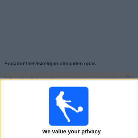
Widget
Ecuador
televisioitujen otteluiden opas
×
Ecuador:
Tällä hetkellä ei ole televisioituja pelejä. Voit
tarkistaa aiemmin televisioitujen otteluiden historian.
Keskiviikko, 1.7.2026
05.00
FIFA MM-kisat 2026
1/16-finaali
We value your privacy
Meksiko