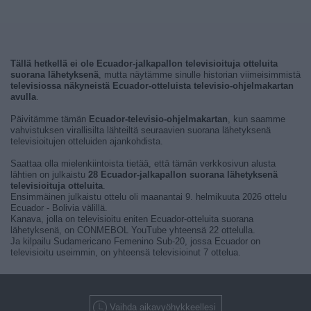
Tällä hetkellä ei ole Ecuador-jalkapallon televisioituja otteluita
suorana lähetyksenä
, mutta näytämme sinulle historian viimeisimmistä
televisiossa näkyneistä Ecuador-otteluista televisio-ohjelmakartan
avulla
.
Päivitämme tämän
Ecuador-televisio-ohjelmakartan
, kun saamme
vahvistuksen virallisilta lähteiltä seuraavien suorana lähetyksenä
televisioitujen otteluiden ajankohdista.
Saattaa olla mielenkiintoista tietää, että tämän verkkosivun alusta
lähtien on julkaistu
28 Ecuador-jalkapallon suorana lähetyksenä
televisioituja otteluita
.
Ensimmäinen julkaistu ottelu oli maanantai 9. helmikuuta 2026 ottelu
Ecuador - Bolivia välillä.
Kanava, jolla on televisioitu eniten Ecuador-otteluita suorana
lähetyksenä, on CONMEBOL YouTube yhteensä 22 ottelulla.
Ja kilpailu Sudamericano Femenino Sub-20, jossa Ecuador on
televisioitu useimmin, on yhteensä televisioinut 7 ottelua.
Vaihda aikavyöhykkeellesi