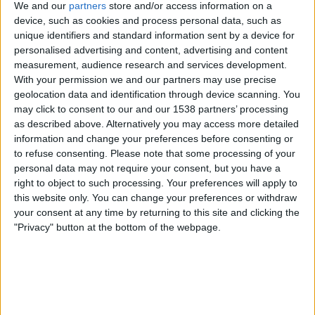
We and our
partners
store and/or access information on a
Ecuador
device, such as cookies and process personal data, such as
Yle TV2
Yle Areena
unique identifiers and standard information sent by a device for
personalised advertising and content, advertising and content
Torstai, 25.6.2026
measurement, audience research and services development.
With your permission we and our partners may use precise
23.00
FIFA MM-kisat 2026
geolocation data and identification through device scanning. You
Lohkovaihe
may click to consent to our and our 1538 partners’ processing
as described above. Alternatively you may access more detailed
Ecuador
information and change your preferences before consenting or
Saksa
to refuse consenting.
Please note that some processing of your
MTV Urheilu 1
MTV3
MTV Katsomo 2
personal data may not require your consent, but you have a
right to object to such processing. Your preferences will apply to
Sunnuntai, 21.6.2026
this website only. You can change your preferences or withdraw
your consent at any time by returning to this site and clicking the
03.00
FIFA MM-kisat 2026
"Privacy" button at the bottom of the webpage.
Lohkovaihe
Ecuador
Curacao
Yle Areena
Yle TV2