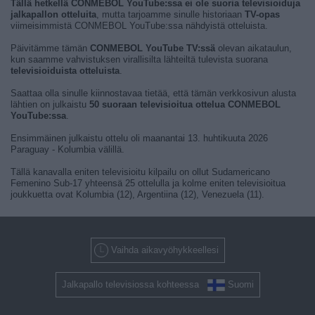
Tällä hetkellä CONMEBOL YouTube:ssa ei ole suoria televisioiduja
jalkapallon otteluita
, mutta tarjoamme sinulle historiaan
TV-opas
viimeisimmistä CONMEBOL YouTube:ssa nähdyistä otteluista.
Päivitämme tämän
CONMEBOL YouTube TV:ssä
olevan aikataulun,
kun saamme vahvistuksen virallisilta lähteiltä tulevista suorana
televisioiduista otteluista
.
Saattaa olla sinulle kiinnostavaa tietää, että tämän verkkosivun alusta
lähtien on julkaistu
50 suoraan televisioitua ottelua CONMEBOL
YouTube:ssa
.
Ensimmäinen julkaistu ottelu oli maanantai 13. huhtikuuta 2026
Paraguay - Kolumbia välillä.
Tällä kanavalla eniten televisioitu kilpailu on ollut Sudamericano
Femenino Sub-17 yhteensä 25 ottelulla ja kolme eniten televisioitua
joukkuetta ovat Kolumbia (12), Argentiina (12), Venezuela (11).
Vaihda aikavyöhykkeellesi
Jalkapallo televisiossa kohteessa
Suomi