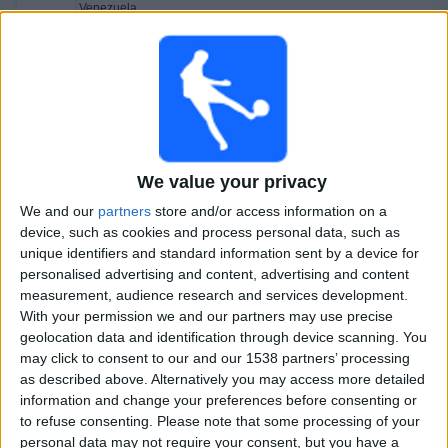
Venezuela
CONMEBOL YouTube
23.00
CONMEBOL Liga de Naciones Femenina
Ecuador
Argentiina
CONMEBOL YouTube
We value your privacy
23.00
CONMEBOL Liga de Naciones Femenina
We and our
partners
store and/or access information on a
Paraguay
device, such as cookies and process personal data, such as
unique identifiers and standard information sent by a device for
Kolumbia
personalised advertising and content, advertising and content
CONMEBOL YouTube
measurement, audience research and services development.
23.00
CONMEBOL Liga de Naciones Femenina
With your permission we and our partners may use precise
geolocation data and identification through device scanning. You
Peru
may click to consent to our and our 1538 partners’ processing
Bolivia
as described above. Alternatively you may access more detailed
information and change your preferences before consenting or
CONMEBOL YouTube
to refuse consenting.
Please note that some processing of your
personal data may not require your consent, but you have a