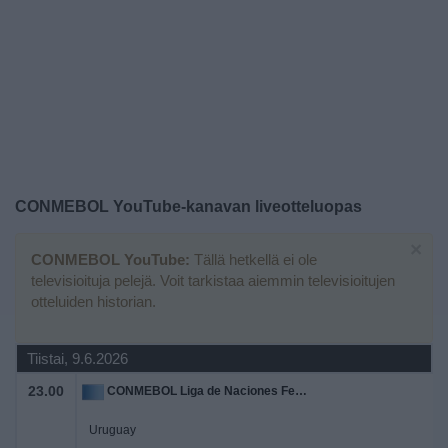
Widget
CONMEBOL YouTube
-kanavan liveotteluopas
×
CONMEBOL YouTube:
Tällä hetkellä ei ole
televisioituja pelejä. Voit tarkistaa aiemmin televisioitujen
otteluiden historian.
Tiistai, 9.6.2026
23.00
CONMEBOL Liga de Naciones Femenina
Uruguay