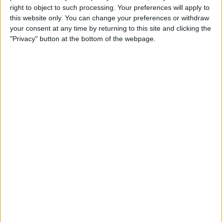
Perjantai, 5.6.2026
right to object to such processing. Your preferences will apply to
this website only. You can change your preferences or withdraw
23.00
CONMEBOL Liga de Naciones Femenina
your consent at any time by returning to this site and clicking the
Bolivia
"Privacy" button at the bottom of the webpage.
Paraguay
CONMEBOL YouTube
23.00
CONMEBOL Liga de Naciones Femenina
Argentiina
Peru
CONMEBOL YouTube
23.00
CONMEBOL Liga de Naciones Femenina
Chile
Ecuador
CONMEBOL YouTube
23.00
CONMEBOL Liga de Naciones Femenina
Kolumbia