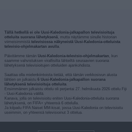
Tällä hetkellä ei ole Uusi-Kaledonia-jalkapallon televisioituja
otteluita suorana lähetyksenä
, mutta näytämme sinulle historian
viimeisimmistä
televisiossa näkyneistä Uusi-Kaledonia-otteluista
televisio-ohjelmakartan avulla
.
Päivitämme tämän
Uusi-Kaledonia-televisio-ohjelmakartan
, kun
saamme vahvistuksen virallisilta lähteiltä seuraavien suorana
lähetyksenä televisioitujen otteluiden ajankohdista.
Saattaa olla mielenkiintoista tietää, että tämän verkkosivun alusta
lähtien on julkaistu
6 Uusi-Kaledonia-jalkapallon suorana
lähetyksenä televisioituja otteluita
.
Ensimmäinen julkaistu ottelu oli perjantai 27. helmikuuta 2026 ottelu Fiji
- Uusi-Kaledonia välillä.
Kanava, jolla on televisioitu eniten Uusi-Kaledonia-otteluita suorana
lähetyksenä, on FIFA+ yhteensä 6 ottelulla.
Ja kilpailu FIFA Naiset MM-kisat, jossa Uusi-Kaledonia on televisioitu
useimmin, on yhteensä televisioinut 3 ottelua.