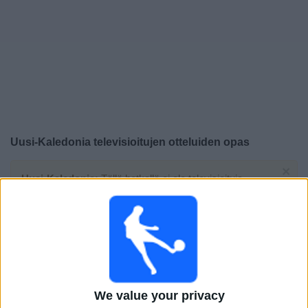
Widget
Uusi-Kaledonia
televisioitujen otteluiden opas
×
Uusi-Kaledonia:
Tällä hetkellä ei ole televisioituja
pelejä. Voit tarkistaa aiemmin televisioitujen otteluiden
historian.
Keskiviikko, 15.4.2026
11.50
FIFA Women's Series
We value your privacy
Uusi-Kaledonia