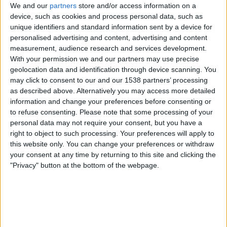
Indonesia
We and our
partners
store and/or access information on a
device, such as cookies and process personal data, such as
DAZN Ilmainen (Katso livenä)
FIFA+
unique identifiers and standard information sent by a device for
DAZN (Katso livenä)
personalised advertising and content, advertising and content
measurement, audience research and services development.
Lauantai, 11.4.2026
With your permission we and our partners may use precise
geolocation data and identification through device scanning. You
16.30
FIFA Women's Series
may click to consent to our and our 1538 partners’ processing
as described above. Alternatively you may access more detailed
Uusi-Kaledonia
information and change your preferences before consenting or
Thaimaa
to refuse consenting.
Please note that some processing of your
DAZN Ilmainen (Katso livenä)
FIFA+
personal data may not require your consent, but you have a
right to object to such processing. Your preferences will apply to
Perjantai, 27.3.2026
this website only. You can change your preferences or withdraw
your consent at any time by returning to this site and clicking the
05.00
FIFA MM-kisat 2026
"Privacy" button at the bottom of the webpage.
Pudotuspelit
Uusi-Kaledonia
Jamaika
DAZN Ilmainen (Katso livenä)
FIFA+