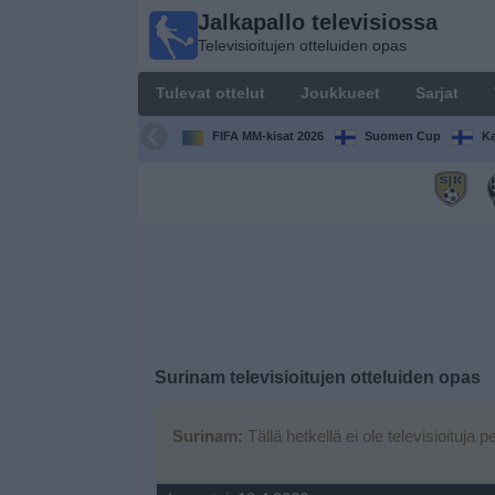
Jalkapallo televisiossa
Jalkapallo
Televisioitujen otteluiden opas
televisiossa
Televisioitujen
Tulevat ottelut
Joukkueet
Sarjat
otteluiden opas
FIFA MM-kisat 2026
Suomen Cup
Ka
Tulevat
ottelut
Joukkueet
Sarjat
TV-
Surinam
televisioitujen otteluiden opas
kanavat
Surinam:
Tällä hetkellä ei ole televisioituja p
Uutiset