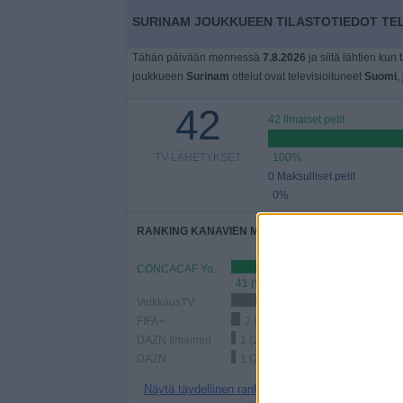
SURINAM JOUKKUEEN TILASTOTIEDOT TEL
Tähän päivään mennessä
7.8.2026
ja siitä lähtien kun 
joukkueen
Surinam
ottelut ovat televisioituneet
Suomi
,
42
42 Ilmaiset pelit
TV-LÄHETYKSET
100%
0 Maksulliset pelit
0%
RANKING KANAVIEN MUKAAN
CONCACAF YouTube
41 (97,62%)
VeikkausTV
12 (28,57%)
FIFA+
2 (4,76%)
DAZN Ilmainen
1 (2,38%)
DAZN
1 (2,38%)
Näytä täydellinen ranking