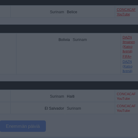
CONCACAF
Surinam
Belice
YouTube
DAZN
Bolivia
Surinam
Ilmainen
(Katso
livenä)
FIFA+
DAZN
(Katso
livenä)
CONCACAF
Surinam
Haiti
YouTube
CONCACAF
El Salvador
Surinam
YouTube
Enemmän päiviä