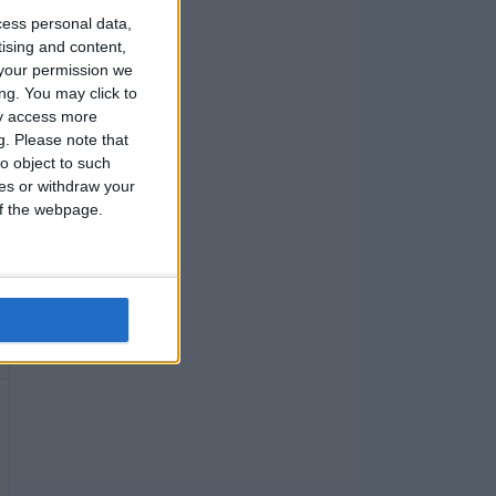
cess personal data,
tising and content,
your permission we
ng. You may click to
ay access more
g.
Please note that
o object to such
ces or withdraw your
 of the webpage.