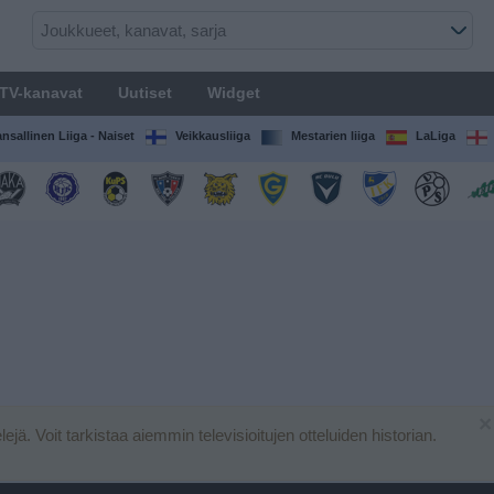
TV-kanavat
Uutiset
Widget
nsallinen Liiga - Naiset
Veikkausliiga
Mestarien liiga
LaLiga
×
elejä. Voit tarkistaa aiemmin televisioitujen otteluiden historian.