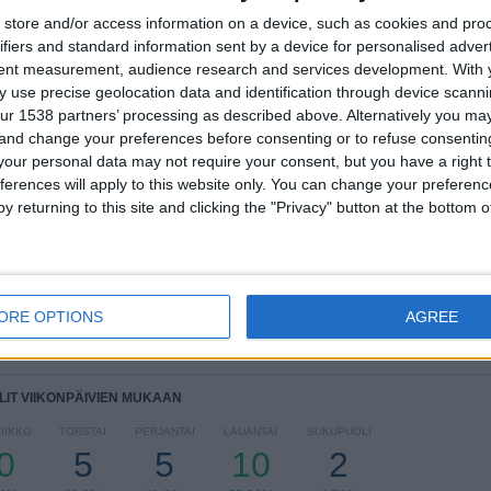
store and/or access information on a device, such as cookies and pro
ifiers and standard information sent by a device for personalised adver
YHTEENSÄ
MAKSIMI
YHTEENSÄ
tent measurement, audience research and services development.
With 
7
4
24
 use precise geolocation data and identification through device scanni
ur 1538 partners’ processing as described above. Alternatively you m
KILPAILUT
VS El Salvador
VASTUSTAJAT
 and change your preferences before consenting or to refuse consentin
our personal data may not require your consent, but you have a right t
RANKING KILPAILUJEN MUKAAN
ferences will apply to this website only. You can change your preferen
y returning to this site and clicking the "Privacy" button at the bottom
FIFA MM-kisat 2026
11 (26,19%)
CONCACAF Nations League
10 (23,81%)
Gold Cup
5 (11,9%)
CONCACAF Mestaruus U20
5 (11,9%)
CONCACAF Women's Championship
4 (9,52%)
ORE OPTIONS
AGREE
Näytä täydellinen ranking
LIT VIIKONPÄIVIEN MUKAAN
IIKKO
TORSTAI
PERJANTAI
LAUANTAI
SUKUPUOLI
0
5
5
10
2