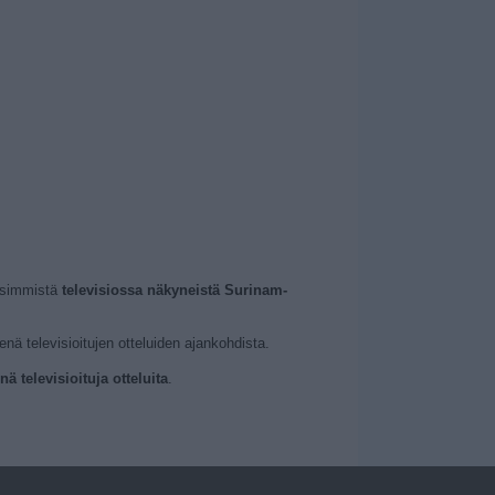
eisimmistä
televisiossa näkyneistä Surinam-
nä televisioitujen otteluiden ajankohdista.
 televisioituja otteluita
.