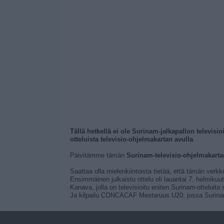
Tällä hetkellä ei ole Surinam-jalkapallon televisio
otteluista televisio-ohjelmakartan avulla
.
Päivitämme tämän
Surinam-televisio-ohjelmakarta
Saattaa olla mielenkiintoista tietää, että tämän verkk
Ensimmäinen julkaistu ottelu oli lauantai 7. helmikuu
Kanava, jolla on televisioitu eniten Surinam-ottelu
Ja kilpailu CONCACAF Mestaruus U20, jossa Surinam o