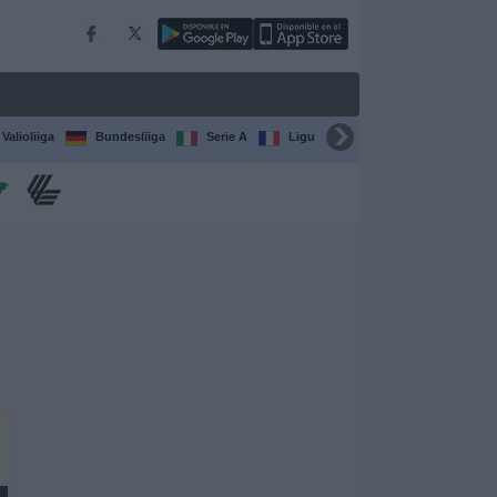
Valioliiga
Bundesliiga
Serie A
Ligue 1
Sarjat