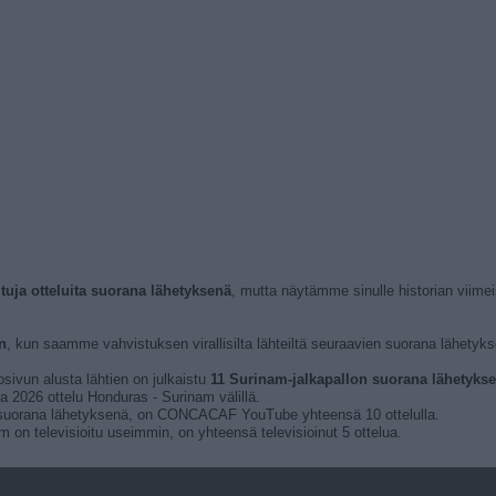
ituja otteluita suorana lähetyksenä
, mutta näytämme sinulle historian viim
n
, kun saamme vahvistuksen virallisilta lähteiltä seuraavien suorana lähetykse
osivun alusta lähtien on julkaistu
11 Surinam-jalkapallon suorana lähetyksenä
ta 2026 ottelu Honduras - Surinam välillä.
ita suorana lähetyksenä, on CONCACAF YouTube yhteensä 10 ottelulla.
n televisioitu useimmin, on yhteensä televisioinut 5 ottelua.