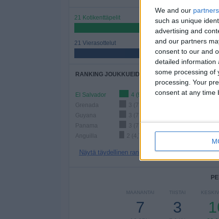
We and our
partners
21 Kotikenttäpelit
such as unique ident
50%
advertising and con
and our partners may
21 Vierasottelut
consent to our and o
50%
detailed information
some processing of y
RANKING JOUKKUEIDEN MUKAAN
processing. Your pre
consent at any time b
El Salvador
4 (9,52%)
Grenada
3 (7,14%)
Guyana
3 (7,14%)
Panama
3 (7,14%)
Anguilla
2 (4,76%)
M
Näytä täydellinen ranking
PE
MAANANTAI
TIISTAI
KESKIV
7
3
1