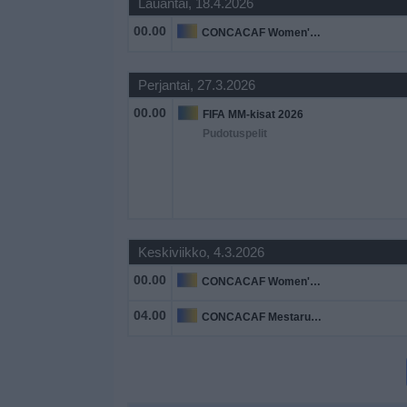
Lauantai, 18.4.2026
Widget
00.00
CONCACAF Women's Championship
Perjantai, 27.3.2026
00.00
FIFA MM-kisat 2026
Pudotuspelit
Keskiviikko, 4.3.2026
00.00
CONCACAF Women's Championship
04.00
CONCACAF Mestaruus U20