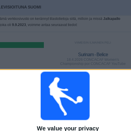
EVISIOITUNA SUOMI
tämä verkkosivusto on kerännyt tilastotietoja siitä, milloin ja missä
Jalkapallo
 joka oli
9.9.2023
, voimme antaa seuraavat tiedot:
VIIMEISIN ILMAINEN PELI
Surinam - Belice
18.4.2026 CONCACAF Women's
Championship por CONCACAF YouTube
PELIT
PÄIVÄT
YHTEENSÄ
0
111
5
PERÄKKÄISET
ILMAISETTOMIA
TV-KANAVAT
MAKSUPELIT
PELIÄ
We value your privacy