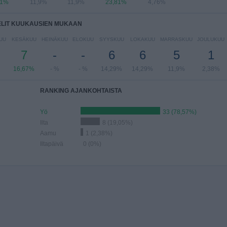
81%
11,9%
11,9%
23,81%
4,76%
ELIT KUUKAUSIEN MUKAAN
UU
KESÄKUU
HEINÄKUU
ELOKUU
SYYSKUU
LOKAKUU
MARRASKUU
JOULUKUU
7
-
-
6
6
5
1
16,67%
- %
- %
14,29%
14,29%
11,9%
2,38%
RANKING AJANKOHTAISTA
Yö
33 (78,57%)
Ilta
8 (19,05%)
Aamu
1 (2,38%)
Iltapäivä
0 (0%)