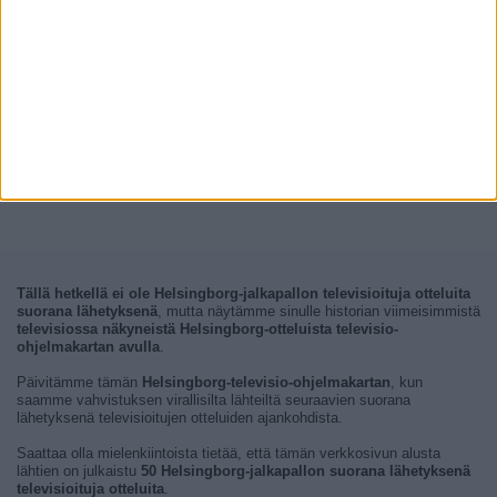
Tällä hetkellä ei ole Helsingborg-jalkapallon televisioituja otteluita
suorana lähetyksenä
, mutta näytämme sinulle historian viimeisimmistä
televisiossa näkyneistä Helsingborg-otteluista televisio-
ohjelmakartan avulla
.
Päivitämme tämän
Helsingborg-televisio-ohjelmakartan
, kun
saamme vahvistuksen virallisilta lähteiltä seuraavien suorana
lähetyksenä televisioitujen otteluiden ajankohdista.
Saattaa olla mielenkiintoista tietää, että tämän verkkosivun alusta
lähtien on julkaistu
50 Helsingborg-jalkapallon suorana lähetyksenä
televisioituja otteluita
.