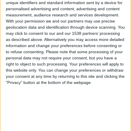
unique identifiers and standard information sent by a device for
VeikkausTV
personalised advertising and content, advertising and content
measurement, audience research and services development.
Lauantai, 20.9.2025
With your permission we and our partners may use precise
geolocation data and identification through device scanning. You
14.00
Superettan
may click to consent to our and our 1538 partners’ processing
as described above. Alternatively you may access more detailed
Helsingborg
information and change your preferences before consenting or
Örgryte
to refuse consenting.
Please note that some processing of your
VeikkausTV
personal data may not require your consent, but you have a
right to object to such processing. Your preferences will apply to
Tiistai, 16.9.2025
this website only. You can change your preferences or withdraw
your consent at any time by returning to this site and clicking the
20.00
Superettan
"Privacy" button at the bottom of the webpage.
Helsingborg
Landskrona
VeikkausTV
Enemmän päiviä