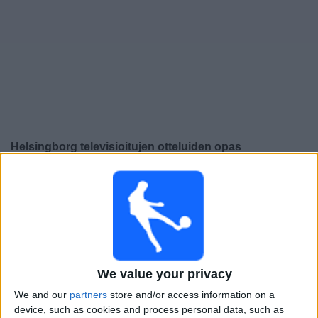
Widget
Helsingborg
televisioitujen otteluiden opas
×
Helsingborg:
Tällä hetkellä ei ole televisioituja pelejä.
Voit tarkistaa aiemmin televisioitujen otteluiden historian.
Maanantai, 29.9.2025
20.00
Superettan
We value your privacy
Helsingborg
We and our
partners
store and/or access information on a
Trelleborgs FF
device, such as cookies and process personal data, such as