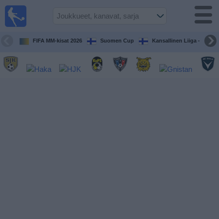
Jalkapallo
televisiossa
Televisioitujen
FIFA MM-kisat 2026
Suomen Cup
Kansallinen Liiga - Naiset
otteluiden opas
Tulevat
ottelut
Joukkueet
Sarjat
TV-
kanavat
Uutiset