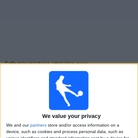
Widget
Gefle
televisioitujen otteluiden opas
×
Gefle:
Tällä hetkellä ei ole televisioituja pelejä. Voit
tarkistaa aiemmin televisioitujen otteluiden historian.
Sunnuntai, 29.9.2024
16.00
Superettan
We value your privacy
We and our
partners
store and/or access information on a
Helsingborg
device, such as cookies and process personal data, such as
Gefle
unique identifiers and standard information sent by a device for