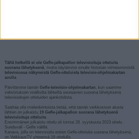
Tällä hetkellä ei ole Gefle-jalkapallon televisioituja otteluita
suorana lähetyksenä
, mutta näytämme sinulle historian viimeisimmistä
televisiossa näkyneistä Gefle-otteluista televisio-ohjelmakartan
avulla
.
Päivitämme tämän
Gefle-televisio-ohjelmakartan
, kun saamme
vahvistuksen virallisilta lähteiltä seuraavien suorana lähetyksenä
televisioitujen otteluiden ajankohdista.
Saattaa olla mielenkiintoista tietää, että tämän verkkosivun alusta
lähtien on julkaistu
19 Gefle-jalkapallon suorana lähetyksenä
televisioituja otteluita
.
Ensimmäinen julkaistu ottelu oli torstai 28. syyskuuta 2023 ottelu
Sundsvall - Gefle välillä.
Kanava, jolla on televisioitu eniten Gefle-otteluita suorana lähetyksenä,
on VeikkausTV yhteensä 19 ottelulla.