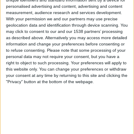
VeikkausTV
personalised advertising and content, advertising and content
measurement, audience research and services development.
With your permission we and our partners may use precise
Tiistai, 24.9.2024
geolocation data and identification through device scanning. You
20.00
Superettan
may click to consent to our and our 1538 partners’ processing
as described above. Alternatively you may access more detailed
Gefle
information and change your preferences before consenting or
Östersund
to refuse consenting.
Please note that some processing of your
VeikkausTV
personal data may not require your consent, but you have a
right to object to such processing. Your preferences will apply to
this website only. You can change your preferences or withdraw
Torstai, 19.9.2024
your consent at any time by returning to this site and clicking the
20.00
Superettan
"Privacy" button at the bottom of the webpage.
Degerfors
Gefle
VeikkausTV
Enemmän päiviä