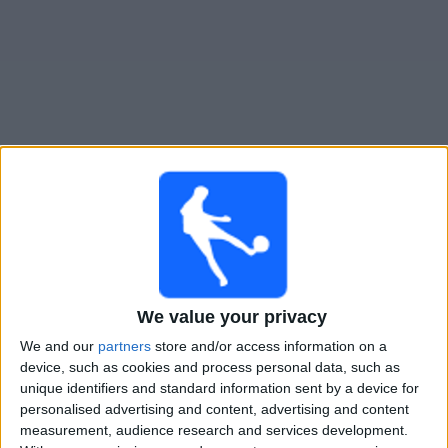
Widget
Algeriet
televisioitujen otteluiden opas
Huomenna lauantai, 8.8.2026
20.00
Women’s Africa Cup of Nations
1/4-finaali
We value your privacy
Norsunluurannikko
We and our
partners
store and/or access information on a
device, such as cookies and process personal data, such as
Algeria
unique identifiers and standard information sent by a device for
CAF TV YouTube
personalised advertising and content, advertising and content
measurement, audience research and services development.