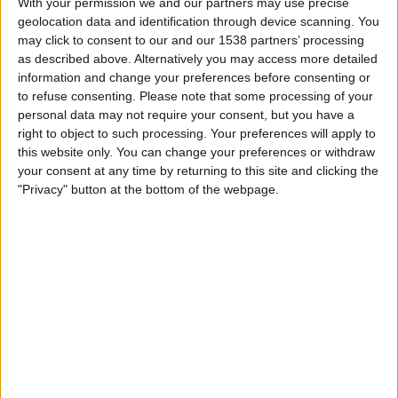
With your permission we and our partners may use precise
ALGERIA JOUKKUEEN TILASTOTIEDOT TELEVISIOITUNA
geolocation data and identification through device scanning. You
SUOMI
may click to consent to our and our 1538 partners’ processing
as described above. Alternatively you may access more detailed
Tähän päivään mennessä
7.8.2026
ja siitä lähtien kun tämä verkkosivusto
information and change your preferences before consenting or
on kerännyt tilastotietoja siitä, milloin ja missä
Jalkapallo
joukkueen
to refuse consenting.
Please note that some processing of your
Algeria
ottelut ovat televisioituneet
Suomi
, joka oli
25.3.2022
, voimme
personal data may not require your consent, but you have a
antaa seuraavat tiedot:
right to object to such processing. Your preferences will apply to
this website only. You can change your preferences or withdraw
42
your consent at any time by returning to this site and clicking the
"Privacy" button at the bottom of the webpage.
TV-LÄHETYKSET
17 Ilmaiset pelit
40,48%
25 Maksulliset pelit
59,52%
VIIMEISIN ILMAINEN PELI
Kenia - Algeria
3.8.2026 Women’s Africa Cup of Nations por CAF TV YouTube
RANKING KANAVIEN MUKAAN