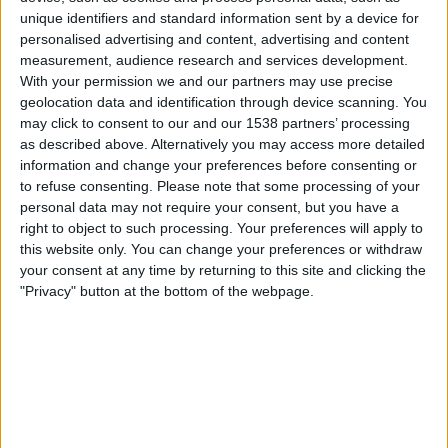
LPF Play
unique identifiers and standard information sent by a device for
personalised advertising and content, advertising and content
measurement, audience research and services development.
Lauantai, 25.7.2026
With your permission we and our partners may use precise
19.00
Primera C
geolocation data and identification through device scanning. You
may click to consent to our and our 1538 partners’ processing
Berazategui
as described above. Alternatively you may access more detailed
Mercedes
information and change your preferences before consenting or
to refuse consenting.
Please note that some processing of your
LPF Play
personal data may not require your consent, but you have a
right to object to such processing. Your preferences will apply to
Lauantai, 11.7.2026
this website only. You can change your preferences or withdraw
your consent at any time by returning to this site and clicking the
20.00
Primera C
"Privacy" button at the bottom of the webpage.
Deportivo Paraguayo
Berazategui
LPF Play
Enemmän päiviä