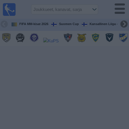
Jalkapallo
televisiossa
Televisioitujen
FIFA MM-kisat 2026
Suomen Cup
Kansallinen Liiga - Naiset
otteluiden opas
Tulevat
ottelut
Joukkueet
Sarjat
TV-
kanavat
Uutiset