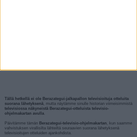
Tällä hetkellä ei ole Berazategui-jalkapallon televisioituja otteluita
suorana lähetyksenä
, mutta näytämme sinulle historian viimeisimmistä
televisiossa näkyneistä Berazategui-otteluista televisio-
ohjelmakartan avulla
.
Päivitämme tämän
Berazategui-televisio-ohjelmakartan
, kun saamme
vahvistuksen virallisilta lähteiltä seuraavien suorana lähetyksenä
televisioitujen otteluiden ajankohdista.