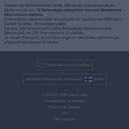
Saattaa olla mielenkiintoista tietää, että tämän verkkosivun alusta
lähtien on julkaistu
12 Berazategui-jalkapallon suorana lähetyksenä
televisioituja otteluita
.
Ensimmäinen julkaistu ottelu oli sunnuntai 22. maaliskuuta 2026 ottelu
Central Cordoba - Berazategui välillä.
Kanava, jolla on televisioitu eniten Berazategui-otteluita suorana
lähetyksenä, on LPF Play yhteensä 12 ottelulla.
Ja kilpailu Primera C, jossa Berazategui on televisioitu useimmin, on
yhteensä televisioinut 12 ottelua.
Vaihda aikavyöhykkeellesi
Jalkapallo televisiossa kohteessa
Suomi
© WOSTI 2026 |
wosti.com
Oikeudellinen huomautus
Política de cookies
Links
Ota yhteyttä