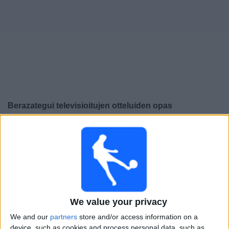
Widget
Berazategui
televisioitujen otteluiden opas
×
Berazategui:
Tällä hetkellä ei ole televisioituja pelejä.
Voit tarkistaa aiemmin televisioitujen otteluiden historian.
Tiistai, 4.8.2026
21.00
Primera C
We value your privacy
Berazategui
We and our
partners
store and/or access information on a
Central Cordoba
device, such as cookies and process personal data, such as