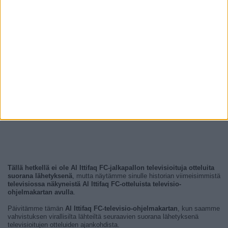
Tällä hetkellä ei ole Al Ittifaq FC-jalkapallon televisioituja otteluita
suorana lähetyksenä
, mutta näytämme sinulle historian viimeisimmistä
televisiossa näkyneistä Al Ittifaq FC-otteluista televisio-
ohjelmakartan avulla
.
Päivitämme tämän
Al Ittifaq FC-televisio-ohjelmakartan
, kun saamme
vahvistuksen virallisilta lähteiltä seuraavien suorana lähetyksenä
televisioitujen otteluiden ajankohdista.