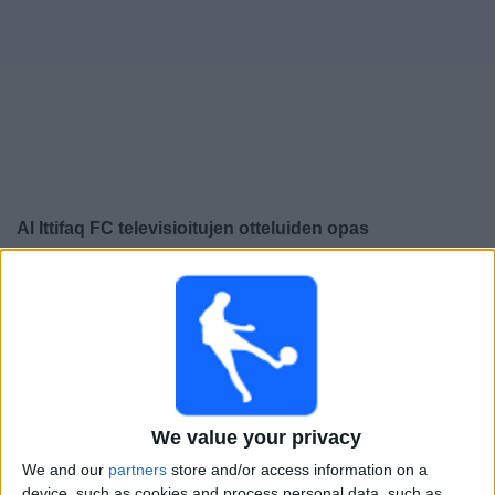
Widget
Al Ittifaq FC
televisioitujen otteluiden opas
×
Al Ittifaq FC:
Tällä hetkellä ei ole televisioituja pelejä.
Voit tarkistaa aiemmin televisioitujen otteluiden historian.
Perjantai, 22.5.2026
17.10
UAE Division 1
We value your privacy
Dubai United FC
We and our
partners
store and/or access information on a
Al Ittifaq FC
device, such as cookies and process personal data, such as