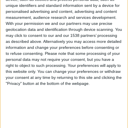
DAZN Ilmainen (Katso livenä)
FIFA+
unique identifiers and standard information sent by a device for
personalised advertising and content, advertising and content
measurement, audience research and services development.
Perjantai, 15.5.2026
With your permission we and our partners may use precise
17.05
UAE Division 1
geolocation data and identification through device scanning. You
may click to consent to our and our 1538 partners’ processing
Al Ittifaq FC
as described above. Alternatively you may access more detailed
Emirates Club
information and change your preferences before consenting or
to refuse consenting.
Please note that some processing of your
DAZN Ilmainen (Katso livenä)
FIFA+
personal data may not require your consent, but you have a
right to object to such processing. Your preferences will apply to
Sunnuntai, 10.5.2026
this website only. You can change your preferences or withdraw
17.05
your consent at any time by returning to this site and clicking the
UAE Division 1
"Privacy" button at the bottom of the webpage.
Dibba Al-Hisn
Al Ittifaq FC
DAZN Ilmainen (Katso livenä)
FIFA+
Enemmän päiviä