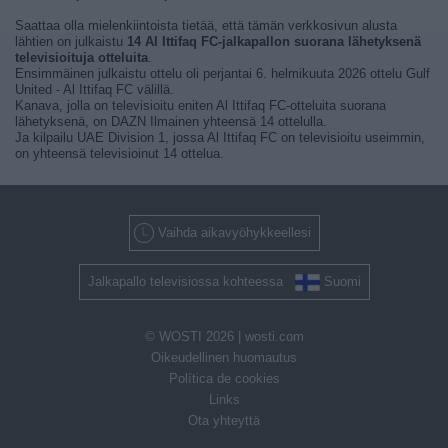
Saattaa olla mielenkiintoista tietää, että tämän verkkosivun alusta
lähtien on julkaistu
14 Al Ittifaq FC-jalkapallon suorana lähetyksenä
televisioituja otteluita
.
Ensimmäinen julkaistu ottelu oli perjantai 6. helmikuuta 2026 ottelu Gulf
United - Al Ittifaq FC välillä.
Kanava, jolla on televisioitu eniten Al Ittifaq FC-otteluita suorana
lähetyksenä, on DAZN Ilmainen yhteensä 14 ottelulla.
Ja kilpailu UAE Division 1, jossa Al Ittifaq FC on televisioitu useimmin,
on yhteensä televisioinut 14 ottelua.
Vaihda aikavyöhykkeellesi
Jalkapallo televisiossa kohteessa
Suomi
© WOSTI 2026 |
wosti.com
Oikeudellinen huomautus
Política de cookies
Links
Ota yhteyttä