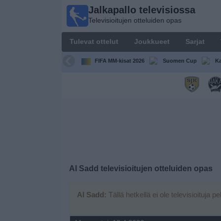
Jalkapallo televisiossa
Jalkapallo
Televisioitujen otteluiden opas
televisiossa
Televisioitujen
Tulevat ottelut
Joukkueet
Sarjat
otteluiden opas
FIFA MM-kisat 2026
Suomen Cup
Ka
Tulevat
ottelut
Joukkueet
Sarjat
TV-
Al Sadd
televisioitujen otteluiden opas
kanavat
Al Sadd:
Tällä hetkellä ei ole televisioituja pe
Uutiset