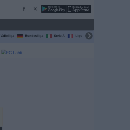
Valioliiga
Bundesliiga
Serie A
Ligue 1
Sarjat