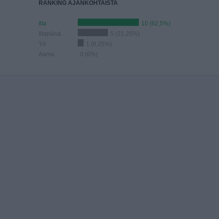
RANKING AJANKOHTAISTA
Ilta
10 (62,5%)
Iltapäivä
5 (31,25%)
Yö
1 (6,25%)
Aamu
0 (0%)