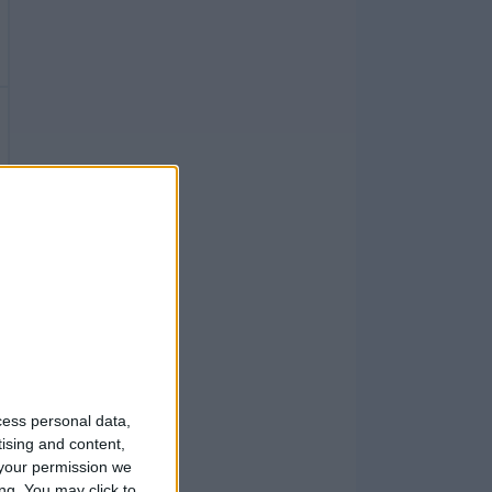
cess personal data,
tising and content,
your permission we
ng. You may click to