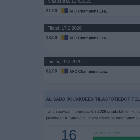
Maanantai, 13.4.2026
Widget
21.00
AFC Champions League
Tiistai, 17.2.2026
18.00
AFC Champions League
Tiistai, 10.2.2026
02.00
AFC Champions League
AL SADD JOUKKUEEN TILASTOTIEDOT TEL
Tähän päivään mennessä
6.8.2026
ja siitä lähtien kun 
joukkueen
Al Sadd
ottelut ovat televisioituneet
Suomi
, 
16
14 Ilmaiset pelit