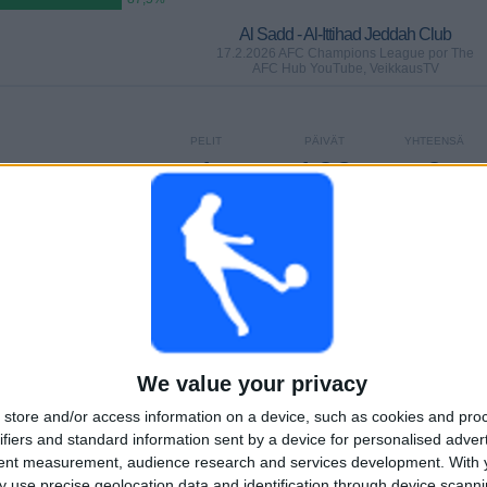
Al Sadd - Al-Ittihad Jeddah Club
17.2.2026 AFC Champions League por The
AFC Hub YouTube, VeikkausTV
PELIT
PÄIVÄT
YHTEENSÄ
1
169
6
PERÄKKÄISET
ILMAISETTOMIA
TV-KANAVAT
MAKSUPELIT
PELIÄ
YHTEENSÄ
MAKSIMI
YHTEENSÄ
2
2
15
We value your privacy
KILPAILUT
VS Al-Hilal
VASTUSTAJAT
store and/or access information on a device, such as cookies and pro
ifiers and standard information sent by a device for personalised adver
tent measurement, audience research and services development.
With 
RANKING KILPAILUJEN MUKAAN
 use precise geolocation data and identification through device scanni