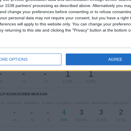
ur 1538 partners’ processing as described above. Alternatively you m
AFC Champions League
15 (93,75%)
 and change your preferences before consenting or to refuse consentin
Qatar Stars League
1 (6,25%)
our personal data may not require your consent, but you have a right t
Näytä täydellinen ranking
ferences will apply to this website only. You can change your preferen
y returning to this site and clicking the "Privacy" button at the bottom
LIT VIIKONPÄIVIEN MUKAAN
ORE OPTIONS
AGREE
VIIKKO
TORSTAI
PERJANTAI
LAUANTAI
SUKUPUOLI
-
-
-
1
1
 %
- %
- %
6,25%
6,25%
ELIT KUUKAUSIEN MUKAAN
KUU
KESÄKUU
HEINÄKUU
ELOKUU
SYYSKUU
LOKAKUU
MARRASKUU
JOULUKUU
-
-
-
4
3
3
2
- %
- %
- %
25%
18,75%
18,75%
12,5%