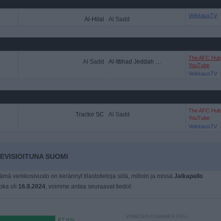
VeikkausTV
Al-Hilal
Al Sadd
The AFC Hub
Al Sadd
Al-Ittihad Jeddah Club
YouTube
VeikkausTV
The AFC Hub
Tractor SC
Al Sadd
YouTube
VeikkausTV
EVISIOITUNA SUOMI
tämä verkkosivusto on kerännyt tilastotietoja siitä, milloin ja missä
Jalkapallo
joka oli
16.9.2024
, voimme antaa seuraavat tiedot:
VIIMEISIN ILMAINEN PELI
87,5%