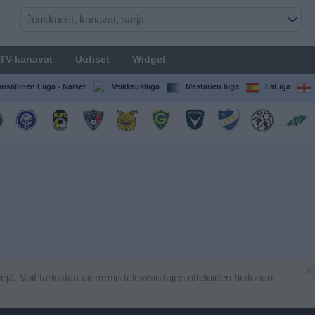
TV-kanavat
Uutiset
Widget
nsallinen Liiga - Naiset
Veikkausliiga
Mestarien liiga
LaLiga
×
lejä. Voit tarkistaa aiemmin televisioitujen otteluiden historian.