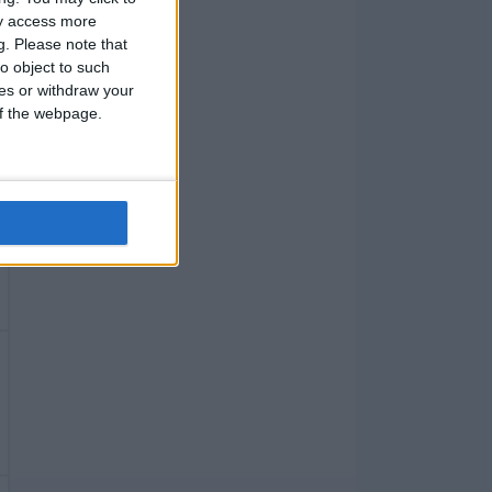
ay access more
g.
Please note that
o object to such
ces or withdraw your
 of the webpage.