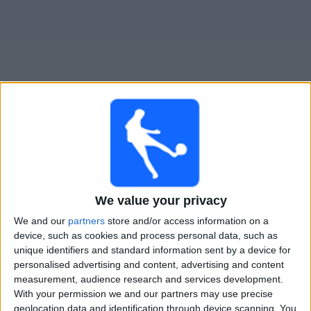
Widget
Albion
televisioitujen otteluiden opas
Ottelut kohteelta tanaan lauantai, 8.8.2026
21.00
Primera Division
We value your privacy
We and our
partners
store and/or access information on a
Liverpool M.
device, such as cookies and process personal data, such as
Albion
unique identifiers and standard information sent by a device for
Antel TV Internacional
personalised advertising and content, advertising and content
measurement, audience research and services development.
With your permission we and our partners may use precise
ALBION JOUKKUEEN TILASTOTIEDOT TELEVISIOITUNA
geolocation data and identification through device scanning. You