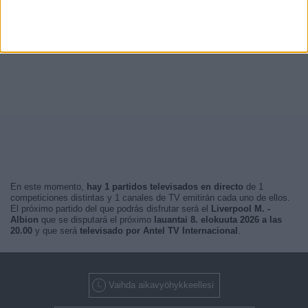
En este momento,
hay 1 partidos televisados en directo
de 1
competiciones distintas y 1 canales de TV emitirán cada uno de ellos.
El próximo partido del que podrás disfrutar será el
Liverpool M. -
Albion
que se disputará el próximo
lauantai 8. elokuuta 2026 a las
20.00
y que será
televisado por Antel TV Internacional
.
Vaihda aikavyöhykkeellesi