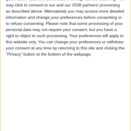
SUOMI
may click to consent to our and our 1538 partners’ processing
as described above. Alternatively you may access more detailed
Tähän päivään mennessä
8.8.2026
ja siitä lähtien kun tämä verkkosivusto
information and change your preferences before consenting or
on kerännyt tilastotietoja siitä, milloin ja missä
Jalkapallo
joukkueen
to refuse consenting.
Please note that some processing of your
Albion
ottelut ovat televisioituneet
Suomi
, joka oli
21.2.2026
, voimme
personal data may not require your consent, but you have a
antaa seuraavat tiedot:
right to object to such processing. Your preferences will apply to
this website only. You can change your preferences or withdraw
20
your consent at any time by returning to this site and clicking the
"Privacy" button at the bottom of the webpage.
TV-LÄHETYKSET
20 Ilmaiset pelit
100%
0 Maksulliset pelit
0%
VIIMEISIN ILMAINEN PELI
Albion - Danubio
1.8.2026 Primera Division por Antel TV Internacional
RANKING KANAVIEN MUKAAN