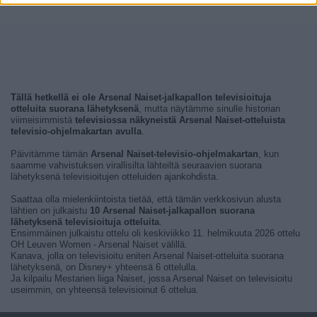
Tällä hetkellä ei ole Arsenal Naiset-jalkapallon televisioituja
otteluita suorana lähetyksenä
, mutta näytämme sinulle historian
viimeisimmistä
televisiossa näkyneistä Arsenal Naiset-otteluista
televisio-ohjelmakartan avulla
.
Päivitämme tämän
Arsenal Naiset-televisio-ohjelmakartan
, kun
saamme vahvistuksen virallisilta lähteiltä seuraavien suorana
lähetyksenä televisioitujen otteluiden ajankohdista.
Saattaa olla mielenkiintoista tietää, että tämän verkkosivun alusta
lähtien on julkaistu
10 Arsenal Naiset-jalkapallon suorana
lähetyksenä televisioituja otteluita
.
Ensimmäinen julkaistu ottelu oli keskiviikko 11. helmikuuta 2026 ottelu
OH Leuven Women - Arsenal Naiset välillä.
Kanava, jolla on televisioitu eniten Arsenal Naiset-otteluita suorana
lähetyksenä, on Disney+ yhteensä 6 ottelulla.
Ja kilpailu Mestarien liiga Naiset, jossa Arsenal Naiset on televisioitu
useimmin, on yhteensä televisioinut 6 ottelua.