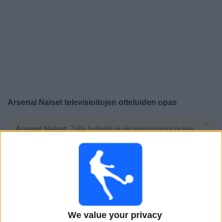
Widget
Arsenal Naiset
televisioitujen otteluiden opas
×
Arsenal Naiset:
Tällä hetkellä ei ole televisioituja pelejä.
Voit tarkistaa aiemmin televisioitujen otteluiden historian.
Keskiviikko, 13.5.2026
21.00
Naiset Superliiga
We value your privacy
Arsenal Naiset