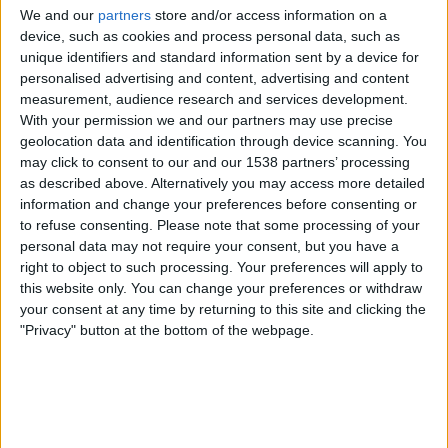
We and our
partners
store and/or access information on a
Everton N
device, such as cookies and process personal data, such as
Barclays Women's Super League YouTube
unique identifiers and standard information sent by a device for
personalised advertising and content, advertising and content
Lauantai, 9.5.2026
measurement, audience research and services development.
With your permission we and our partners may use precise
14.00
Naiset Superliiga
geolocation data and identification through device scanning. You
may click to consent to our and our 1538 partners’ processing
as described above. Alternatively you may access more detailed
Aston Villa N
information and change your preferences before consenting or
Arsenal Naiset
to refuse consenting.
Please note that some processing of your
personal data may not require your consent, but you have a
Barclays Women's Super League YouTube
right to object to such processing. Your preferences will apply to
this website only. You can change your preferences or withdraw
Lauantai, 2.5.2026
your consent at any time by returning to this site and clicking the
16.00
"Privacy" button at the bottom of the webpage.
Mestarien liiga Naiset
Välierät
O. Lyonnais Women
Arsenal Naiset
Disney+