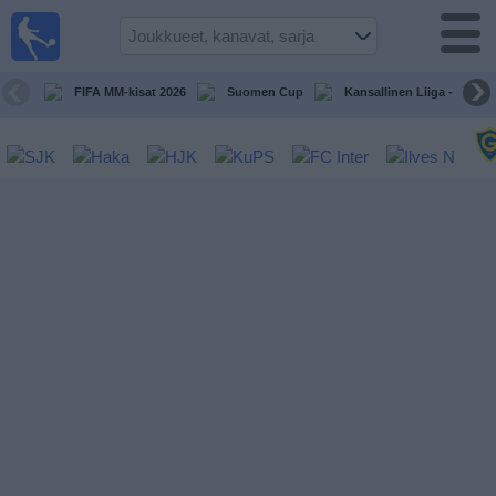
Jalkapallo
televisiossa
Televisioitujen
FIFA MM-kisat 2026
Suomen Cup
Kansallinen Liiga - Naiset
otteluiden opas
Tulevat
ottelut
Joukkueet
Sarjat
TV-
kanavat
Uutiset