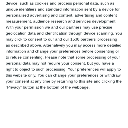
Atletico Madrid N
device, such as cookies and process personal data, such as
unique identifiers and standard information sent by a device for
DAZN (Katso livenä)
personalised advertising and content, advertising and content
measurement, audience research and services development.
Tiistai, 26.5.2026
With your permission we and our partners may use precise
geolocation data and identification through device scanning. You
22.00
Primera Division - Naiset
may click to consent to our and our 1538 partners’ processing
Atletico Madrid N
as described above. Alternatively you may access more detailed
information and change your preferences before consenting or
Costa Adeje Tenerife N
to refuse consenting.
Please note that some processing of your
DAZN (Katso livenä)
personal data may not require your consent, but you have a
right to object to such processing. Your preferences will apply to
Sunnuntai, 10.5.2026
this website only. You can change your preferences or withdraw
your consent at any time by returning to this site and clicking the
18.00
Primera Division - Naiset
"Privacy" button at the bottom of the webpage.
Real Madrid Naiset
Atletico Madrid N
DAZN (Katso livenä)
Enemmän päiviä