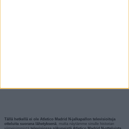
Tällä hetkellä ei ole Atletico Madrid N-jalkapallon televisioituja
otteluita suorana lähetyksenä
, mutta näytämme sinulle historian
viimeisimmistä
televisiossa näkyneistä Atletico Madrid N-otteluista