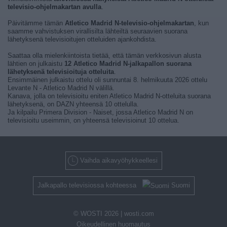
televisio-ohjelmakartan avulla
.
Päivitämme tämän
Atletico Madrid N-televisio-ohjelmakartan
, kun
saamme vahvistuksen virallisilta lähteiltä seuraavien suorana
lähetyksenä televisioitujen otteluiden ajankohdista.
Saattaa olla mielenkiintoista tietää, että tämän verkkosivun alusta
lähtien on julkaistu
12 Atletico Madrid N-jalkapallon suorana
lähetyksenä televisioituja otteluita
.
Ensimmäinen julkaistu ottelu oli sunnuntai 8. helmikuuta 2026 ottelu
Levante N - Atletico Madrid N välillä.
Kanava, jolla on televisioitu eniten Atletico Madrid N-otteluita suorana
lähetyksenä, on DAZN yhteensä 10 ottelulla.
Ja kilpailu Primera Division - Naiset, jossa Atletico Madrid N on
televisioitu useimmin, on yhteensä televisioinut 10 ottelua.
Vaihda aikavyöhykkeellesi
Jalkapallo televisiossa kohteessa
Suomi
© WOSTI 2026 |
wosti.com
Oikeudellinen huomautus