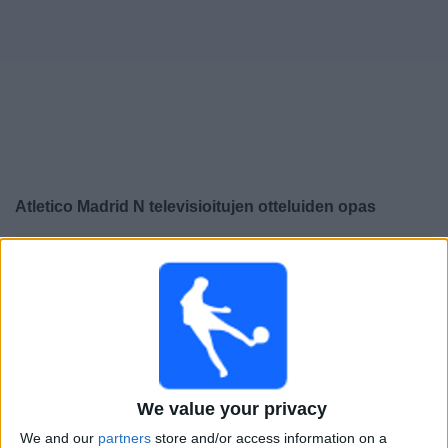
Widget
Atletico Madrid N
televisioitujen otteluiden opas
×
Atletico Madrid N:
Tällä hetkellä ei ole televisioituja
pelejä. Voit tarkistaa aiemmin televisioitujen otteluiden
historian.
Sunnuntai, 31.5.2026
13.00
Primera Division - Naiset
We value your privacy
Real Sociedad Women
We and our
partners
store and/or access information on a